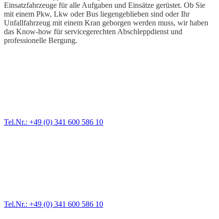
Einsatzfahrzeuge für alle Aufgaben und Einsätze gerüstet. Ob Sie
mit einem Pkw, Lkw oder Bus liegengeblieben sind oder Ihr
Unfallfahrzeug mit einem Kran geborgen werden muss, wir haben
das Know-how für servicegerechten Abschleppdienst und
professionelle Bergung.
Abschlepp- und Bergungsdienst
Für jede Gewichtsklasse steht das passende Einsatzfahrzeug bereit,
vom Kleinkraftrad über PKW bis zu LKW und Reisebussen. Auch
Zufahrten und Parkhäuser sind für uns kein Problem.
Tel.Nr.: +49 (0) 341 600 586 10
Pannendienst für LKW + PKW
Ein Reifen ist platt, der Wagen springt nicht an – Pannen gibt es
immer wieder. Kleine Pannen beheben wir gleich vor Ort und
größere Reparaturen übernehmen wir in unserer Werkstatt.
Tel.Nr.: +49 (0) 341 600 586 10