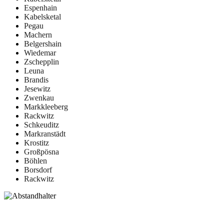
Espenhain
Kabelsketal
Pegau
Machern
Belgershain
Wiedemar
Zschepplin
Leuna
Brandis
Jesewitz
Zwenkau
Markkleeberg
Rackwitz
Schkeuditz
Markranstädt
Krostitz
Großpösna
Böhlen
Borsdorf
Rackwitz