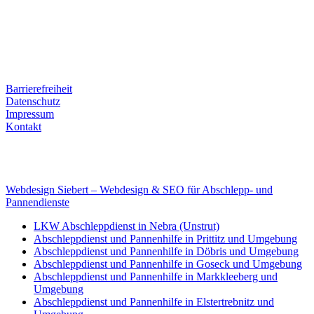
Ernst-Thälmann-Str. 61
06679 Hohenmölsen
Kontaktdaten
Tel. Nr.: +49 (0) 341 600 586 10
Mobile: +49 (0) 170 415 73 72
Rechtliches
Barrierefreiheit
Datenschutz
Impressum
Kontakt
Internet
E-Mail: deha-bergedienst@gmx.de
Internet: www.autoservice-deha.de
Webdesign Siebert – Webdesign & SEO für Abschlepp- und
Pannendienste
LKW Abschleppdienst in Nebra (Unstrut)
Abschleppdienst und Pannenhilfe in Prittitz und Umgebung
Abschleppdienst und Pannenhilfe in Döbris und Umgebung
Abschleppdienst und Pannenhilfe in Goseck und Umgebung
Abschleppdienst und Pannenhilfe in Markkleeberg und
Umgebung
Abschleppdienst und Pannenhilfe in Elstertrebnitz und