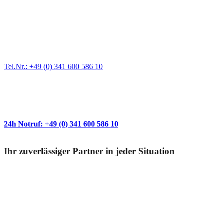
Werkstatt für LKW + PKW
Egal ob Motor oder Bremsen - unsere langjährige Erfahrung und
modernste Prüftechnik machen uns zu Experten in allen Bereichen
der Fahrzeugmechanik. Selbstverständlich erhalten Sie jedes
Ersatzteil in Erstausrüster-Qualität.
Tel.Nr.: +49 (0) 341 600 586 10
Wann immer Sie einen Abschlepp- oder
Pannendienst brauchen
24h Notruf: +49 (0) 341 600 586 10
Ihr zuverlässiger Partner in jeder Situation
Geschultes Personal
Durch unsere professionelle Bergetechnik und unser geschultes
Personal sind wir in der Lage Fahrzeugbergungen aller Art