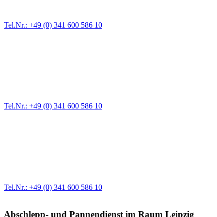
durchzuführen. Eine anschließende Verwahrung Ihres Fahrzeugs ist
gewährleistet.
Tel.Nr.: +49 (0) 341 600 586 10
Schnelle Hilfe vor Ort
Wann immer Sie eine Panne oder ein Problem an Ihrem PKW, Bus
oder Nutzfahrzeug haben, drohen Terminprobleme und Zeitverlust.
Hier sind wir für Sie da und unterstützen Sie mit schneller Hilfe und
kompetentem Handeln.
Tel.Nr.: +49 (0) 341 600 586 10
Professionelle Ausstattung
Wir haben für jeden Einsatz das richtige Fahrzeug. Schnelles und
effektives Handeln ist ein Teil unseres Mottos! Sollten Sie sich in
einer Notsituation befinden, rufen Sie uns über unsere Notruf-
Hotline an. Wir sind 24h erreichbar.
Tel.Nr.: +49 (0) 341 600 586 10
Abschlepp- und Pannendienst im Raum Leipzig