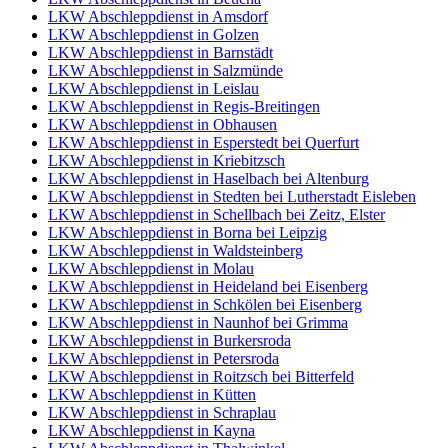
LKW Abschleppdienst in Amsdorf
LKW Abschleppdienst in Golzen
LKW Abschleppdienst in Barnstädt
LKW Abschleppdienst in Salzmünde
LKW Abschleppdienst in Leislau
LKW Abschleppdienst in Regis-Breitingen
LKW Abschleppdienst in Obhausen
LKW Abschleppdienst in Esperstedt bei Querfurt
LKW Abschleppdienst in Kriebitzsch
LKW Abschleppdienst in Haselbach bei Altenburg
LKW Abschleppdienst in Stedten bei Lutherstadt Eisleben
LKW Abschleppdienst in Schellbach bei Zeitz, Elster
LKW Abschleppdienst in Borna bei Leipzig
LKW Abschleppdienst in Waldsteinberg
LKW Abschleppdienst in Molau
LKW Abschleppdienst in Heideland bei Eisenberg
LKW Abschleppdienst in Schkölen bei Eisenberg
LKW Abschleppdienst in Naunhof bei Grimma
LKW Abschleppdienst in Burkersroda
LKW Abschleppdienst in Petersroda
LKW Abschleppdienst in Roitzsch bei Bitterfeld
LKW Abschleppdienst in Kütten
LKW Abschleppdienst in Schraplau
LKW Abschleppdienst in Kayna