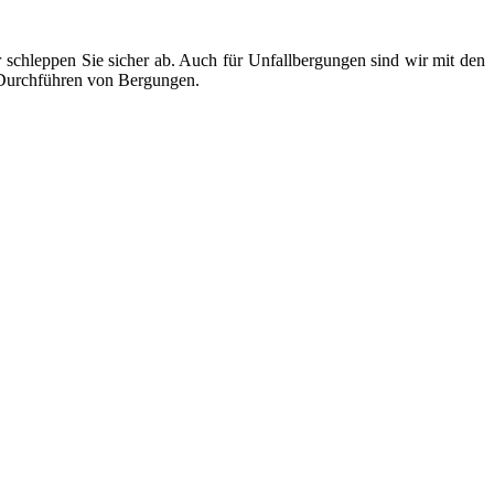
chleppen Sie sicher ab. Auch für Unfallbergungen sind wir mit den
e Durchführen von Bergungen.
ten und Parkhäuser sind für uns kein Problem.
raturen übernehmen wir in unserer Werkstatt.