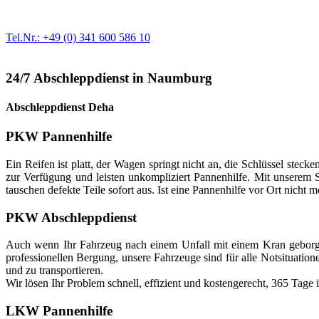
Egal ob Motor oder Bremsen - unsere langjährige Erfahrung und moder
Erstausrüster-Qualität.
Tel.Nr.: +49 (0) 341 600 586 10
24/7 Abschleppdienst in Naumburg
Abschleppdienst Deha
PKW Pannenhilfe
Ein Reifen ist platt, der Wagen springt nicht an, die Schlüssel stec
zur Verfügung und leisten unkompliziert Pannenhilfe. Mit unserem S
tauschen defekte Teile sofort aus. Ist eine Pannenhilfe vor Ort nicht m
PKW Abschleppdienst
Auch wenn Ihr Fahrzeug nach einem Unfall mit einem Kran geborge
professionellen Bergung, unsere Fahrzeuge sind für alle Notsituati
und zu transportieren.
Wir lösen Ihr Problem schnell, effizient und kostengerecht, 365 Tage
LKW Pannenhilfe