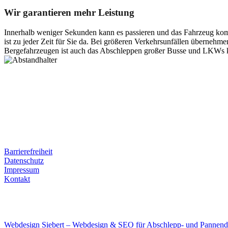
Wir garantieren mehr Leistung
Innerhalb weniger Sekunden kann es passieren und das Fahrzeug kom
ist zu jeder Zeit für Sie da. Bei größeren Verkehrsunfällen überneh
Bergefahrzeugen ist auch das Abschleppen großer Busse und LKWs k
Postanschrift
Ernst-Thälmann-Str. 61
06679 Hohenmölsen
Kontaktdaten
Tel. Nr.: +49 (0) 341 600 586 10
Mobile: +49 (0) 170 415 73 72
Rechtliches
Barrierefreiheit
Datenschutz
Impressum
Kontakt
Internet
E-Mail: deha-bergedienst@gmx.de
Internet: www.autoservice-deha.de
Webdesign Siebert – Webdesign & SEO für Abschlepp- und Pannend