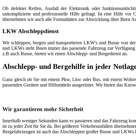
Ob defekter Reifen, Ausfall der Elektronik oder funktionsuntücht
unkomplizierte und professionelle Hilfe gefragt. Ist eine Hilfe vor
übernehmen wir auch alle Formalitäten zur Abwicklung über Ihren Au
LKW Abschleppdienst
Wir schleppen, bergen und transportieren LKW's und Busse von der
und LKWs steht Ihnen immer das passende Fahrzeug zur Verfügung 
z.B auch Busse, bieten wir einen Abschlepp- und Bergedienst an.
Abschlepp- und Bergehilfe in jeder Notlag
Ganz gleich ob Sie mit einem Pkw, Lkw oder Bus, mit einem Wohnwa
passenden Geräten und Hilfsmitteln ausgerüstet. Wir bieten das Kno
Unser Abschleppdienst kann viel!
Wir garantieren mehr Sicherheit
Innerhalb weniger Sekunden kann es passieren und das Fahrzeug kom
ist zu jeder Zeit für Sie da. Bei größeren Verkehrsunfällen überneh
Bergefahrzeugen ist auch das Abschleppen großer Busse und LKWs k