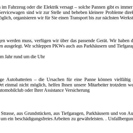
ken im Fahrzeug oder die Elektrik versagt – solche Pannen gibt es imm
ervicewagen sind wir zur Stelle und beheben kleinere Probleme direk
öglich, organisieren wir für Sie einen Transport bis zur nächsten Werkst
n werden muss, verfügen wir über das passende Gerät. Wir haben d
onen ausgelegt. Wir schleppen PKWs auch aus Parkhäusern und Tiefgara
 im Jahr rund um die Uhr
ige Autobatterien – die Ursachen für eine Panne können vielfältig s
 Ort einmal nicht möglich, helfen Ihnen unsere Mitarbeiter trotzdem w
tomobilclub oder Ihrer Assistance Versicherung
 Strasse, aus Grundstücken, aus Tiefgaragen, Parkhäusern und von A
um ein beschädigungsfreies Arbeiten zu gewährleisten. . Unfallberg