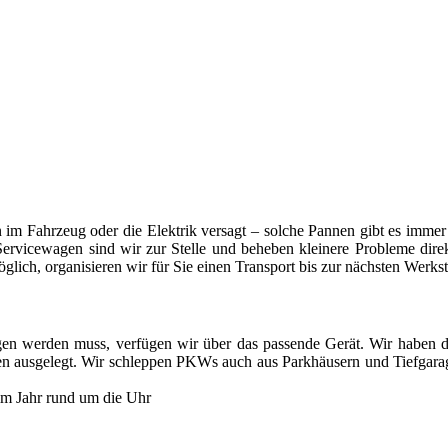
nste Prüftechnik machen uns zu Experten in allen Bereichen der Fahrze
ken im Fahrzeug oder die Elektrik versagt – solche Pannen gibt es imm
ervicewagen sind wir zur Stelle und beheben kleinere Probleme direk
öglich, organisieren wir für Sie einen Transport bis zur nächsten Werkst
n werden muss, verfügen wir über das passende Gerät. Wir haben d
onen ausgelegt. Wir schleppen PKWs auch aus Parkhäusern und Tiefgara
 im Jahr rund um die Uhr