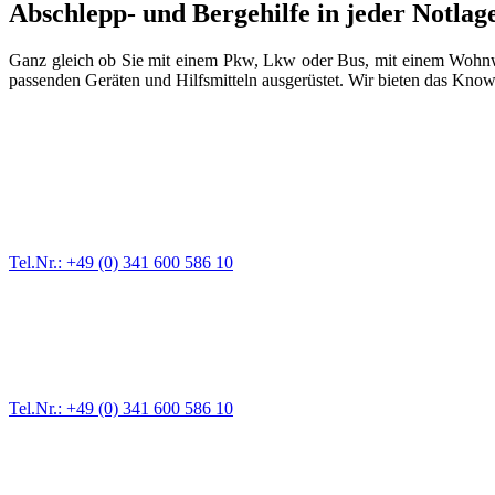
Abschlepp- und Bergehilfe in jeder Notlag
Ganz gleich ob Sie mit einem Pkw, Lkw oder Bus, mit einem Wohnwa
passenden Geräten und Hilfsmitteln ausgerüstet. Wir bieten das Kno
Abschlepp- und Bergungsdienst
Für jede Gewichtsklasse steht das passende Einsatzfahrzeug bereit,
Tel.Nr.: +49 (0) 341 600 586 10
Pannendienst für LKW + PKW
Ein Reifen ist platt, der Wagen springt nicht an – Pannen gibt es im
Tel.Nr.: +49 (0) 341 600 586 10
Werkstatt für LKW + PKW