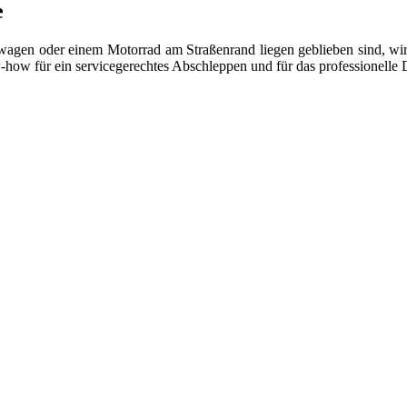
e
gen oder einem Motorrad am Straßenrand liegen geblieben sind, wir s
w-how für ein servicegerechtes Abschleppen und für das professionell
 vom Kleinkraftrad über PKW bis zu LKW und Reisebussen. Auch Zufahr
mer wieder. Kleine Pannen beheben wir gleich vor Ort und größere Repa