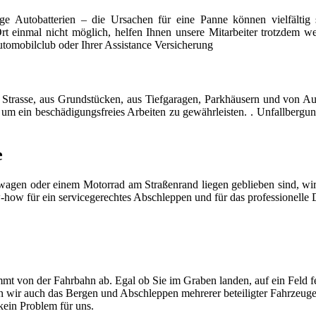
ige Autobatterien – die Ursachen für eine Panne können vielfältig s
 Ort einmal nicht möglich, helfen Ihnen unsere Mitarbeiter trotzdem w
tomobilclub oder Ihrer Assistance Versicherung
 Strasse, aus Grundstücken, aus Tiefgaragen, Parkhäusern und von A
um ein beschädigungsfreies Arbeiten zu gewährleisten. . Unfallberg
e
gen oder einem Motorrad am Straßenrand liegen geblieben sind, wir s
w-how für ein servicegerechtes Abschleppen und für das professionell
mt von der Fahrbahn ab. Egal ob Sie im Graben landen, auf ein Feld f
men wir auch das Bergen und Abschleppen mehrerer beteiligter Fahrzeug
ein Problem für uns.