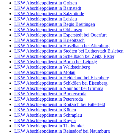
LKW Abschleppdienst in Golzen
LKW Abschleppdienst in Barnstädt
LKW Abschleppdienst in Salzmünde
LKW Abschleppdienst in Leislau
LKW Abschleppdienst in Regis-Breitingen
LKW Abschleppdienst in Obhausen
LKW Abschleppdienst in Esperstedt bei Querfurt
LKW Abschleppdienst in Kriebitzsch
LKW Abschleppdienst in Haselbach bei Altenburg
LKW Abschleppdienst in Stedten bei Lutherstadt Eisleben
LKW Abschleppdienst in Schellbach bei Zeitz, Elster
LKW Abschleppdienst in Borna bei Leipzig
LKW Abschleppdienst in Waldsteinberg
LKW Abschleppdienst in Molau
LKW Abschleppdienst in Heideland bei Eisenberg
LKW Abschleppdienst in Schkölen bei Eisenberg
LKW Abschleppdienst in Naunhof bei Grimma
LKW Abschleppdienst in Burkersroda
LKW Abschleppdienst in Petersroda
LKW Abschleppdienst in Roitzsch bei Bitterfeld
LKW Abschleppdienst in Kütten
LKW Abschleppdienst in Schraplau
LKW Abschleppdienst in Kayna
LKW Abschleppdienst in Thalwinkel
LKW Abschleppdienst in Reinsdorf bei Naumburg