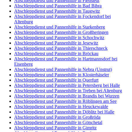
Abschleppdienst und Pannenhilfe in Fienstedt
Abschleppdienst und Pannenhilfe in Bad Bibra
Abschleppdienst und Pannenhilfe in Taugwitz
Abschleppdienst und Pannenhilfe in Fockendorf bei
Altenburg
Abschleppdienst und Pannenhilfe in Starkenberg
Abschleppdienst und Pannenhilfe in Großheringen
Abschleppdienst und Pannenhilfe in Schochwitz
Abschleppdienst und Pannenhilfe in Jesewitz
Abschleppdienst und Pannenhilfe in Thierschneck
Abschleppdienst und Pannenhilfe in Bröckau
Abschleppdienst und Pannenhilfe in Hartmannsdorf bei
Eisenberg
Abschleppdienst und Pannenhilfe in Nebra (Unstrut)
Abschleppdienst und Pannenhilfe in Klosterhäseler
Abschleppdienst und Pannenhilfe in Querfurt
Abschleppdienst und Pannenhilfe in Petersberg bei Halle
Abschleppdienst und Pannenhilfe in Treben bei Altenburg
Abschleppdienst und Pannenhilfe in Brandis bei Wurzen
Abschleppdienst und Pannenhilfe in Röblingen am See
Abschleppdienst und Pannenhilfe in Heuckewalde
Abschleppdienst und Pannenhilfe in Döblitz bei Halle
Abschleppdienst und Pannenhilfe in Großröda
Abschleppdienst und Pannenhilfe in Götschetal
Abschleppdienst und Pannenhilfe in Gimritz