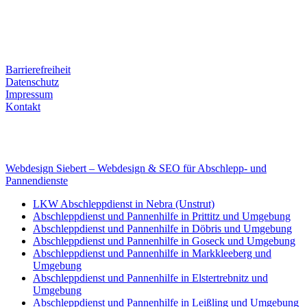
Kontaktdaten
Tel. Nr.: +49 (0) 341 600 586 10
Mobile: +49 (0) 170 415 73 72
Rechtliches
Barrierefreiheit
Datenschutz
Impressum
Kontakt
Internet
E-Mail: deha-bergedienst@gmx.de
Internet: www.autoservice-deha.de
Webdesign Siebert – Webdesign & SEO für Abschlepp- und
Pannendienste
LKW Abschleppdienst in Nebra (Unstrut)
Abschleppdienst und Pannenhilfe in Prittitz und Umgebung
Abschleppdienst und Pannenhilfe in Döbris und Umgebung
Abschleppdienst und Pannenhilfe in Goseck und Umgebung
Abschleppdienst und Pannenhilfe in Markkleeberg und
Umgebung
Abschleppdienst und Pannenhilfe in Elstertrebnitz und
Umgebung
Abschleppdienst und Pannenhilfe in Leißling und Umgebung