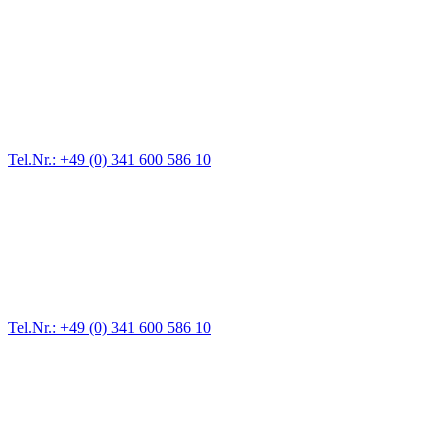
Abschlepp- und Bergungsdienst
Für jede Gewichtsklasse steht das passende Einsatzfahrzeug bereit,
vom Kleinkraftrad über PKW bis zu LKW und Reisebussen. Auch
Zufahrten und Parkhäuser sind für uns kein Problem.
Tel.Nr.: +49 (0) 341 600 586 10
Pannendienst für LKW + PKW
Ein Reifen ist platt, der Wagen springt nicht an – Pannen gibt es
immer wieder. Kleine Pannen beheben wir gleich vor Ort und
größere Reparaturen übernehmen wir in unserer Werkstatt.
Tel.Nr.: +49 (0) 341 600 586 10
Werkstatt für LKW + PKW
Egal ob Motor oder Bremsen - unsere langjährige Erfahrung und
modernste Prüftechnik machen uns zu Experten in allen Bereichen