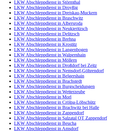
LKW Abschleppdienst in Störmthal
LKW Abschleppdienst in Droyßig
LKW Abschleppdienst in Dreiskau-Muckern
LKW Abschleppdienst in Braschwitz
LKW Abschleppdienst in Albersroda
LKW Abschleppdienst in Neukieritzsch
LKW Abschleppdienst in Delitzsch
LKW Abschleppdienst in Brehna
LKW Abschleppdienst in Krostitz
LKW Abschleppdienst in Langenbogen
LKW Abschleppdienst in Walpernhain
LKW Abschleppdienst in Möllern
LKW Abschleppdienst in Droßdorf bei Zeitz
LKW Abschleppdienst in Nemsdorf-Göhrendorf
LKW Abschleppdienst in Belgershain
LKW Abschleppdienst in Brachstedt
LKW Abschleppdienst in Burgscheidungen
LKW Abschleppdienst in Wetterzeube
LKW Abschleppdienst in Morl
LKW Abschleppdienst in Crölpa-Löbschütz
LKW Abschleppdienst in Brachwitz bei Halle
LKW Abschleppdienst in Zappendorf
LKW Abschleppdienst in Salzatal OT Zappendorf
LKW Abschleppdienst in Beucha
LKW Abschleppdienst in Amsdorf