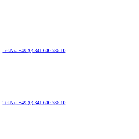
Abschlepp- und Bergungsdienst
Für jede Gewichtsklasse steht das passende Einsatzfahrzeug bereit,
vom Kleinkraftrad über PKW bis zu LKW und Reisebussen. Auch
Zufahrten und Parkhäuser sind für uns kein Problem.
Tel.Nr.: +49 (0) 341 600 586 10
Pannendienst für LKW + PKW
Ein Reifen ist platt, der Wagen springt nicht an – Pannen gibt es
immer wieder. Kleine Pannen beheben wir gleich vor Ort und
größere Reparaturen übernehmen wir in unserer Werkstatt.
Tel.Nr.: +49 (0) 341 600 586 10
Werkstatt für LKW + PKW
Egal ob Motor oder Bremsen - unsere langjährige Erfahrung und
modernste Prüftechnik machen uns zu Experten in allen Bereichen