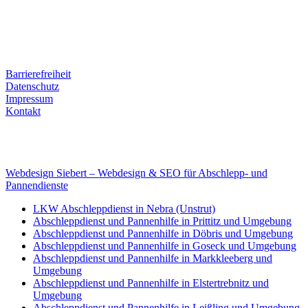
Kontaktdaten
Tel. Nr.: +49 (0) 341 600 586 10
Mobile: +49 (0) 170 415 73 72
Rechtliches
Barrierefreiheit
Datenschutz
Impressum
Kontakt
Internet
E-Mail: deha-bergedienst@gmx.de
Internet: www.autoservice-deha.de
Webdesign Siebert – Webdesign & SEO für Abschlepp- und
Pannendienste
LKW Abschleppdienst in Nebra (Unstrut)
Abschleppdienst und Pannenhilfe in Prittitz und Umgebung
Abschleppdienst und Pannenhilfe in Döbris und Umgebung
Abschleppdienst und Pannenhilfe in Goseck und Umgebung
Abschleppdienst und Pannenhilfe in Markkleeberg und
Umgebung
Abschleppdienst und Pannenhilfe in Elstertrebnitz und
Umgebung
Abschleppdienst und Pannenhilfe in Leißling und Umgebung