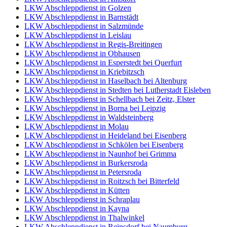
LKW Abschleppdienst in Golzen
LKW Abschleppdienst in Barnstädt
LKW Abschleppdienst in Salzmünde
LKW Abschleppdienst in Leislau
LKW Abschleppdienst in Regis-Breitingen
LKW Abschleppdienst in Obhausen
LKW Abschleppdienst in Esperstedt bei Querfurt
LKW Abschleppdienst in Kriebitzsch
LKW Abschleppdienst in Haselbach bei Altenburg
LKW Abschleppdienst in Stedten bei Lutherstadt Eisleben
LKW Abschleppdienst in Schellbach bei Zeitz, Elster
LKW Abschleppdienst in Borna bei Leipzig
LKW Abschleppdienst in Waldsteinberg
LKW Abschleppdienst in Molau
LKW Abschleppdienst in Heideland bei Eisenberg
LKW Abschleppdienst in Schkölen bei Eisenberg
LKW Abschleppdienst in Naunhof bei Grimma
LKW Abschleppdienst in Burkersroda
LKW Abschleppdienst in Petersroda
LKW Abschleppdienst in Roitzsch bei Bitterfeld
LKW Abschleppdienst in Kütten
LKW Abschleppdienst in Schraplau
LKW Abschleppdienst in Kayna
LKW Abschleppdienst in Thalwinkel
LKW Abschleppdienst in Reinsdorf bei Naumburg