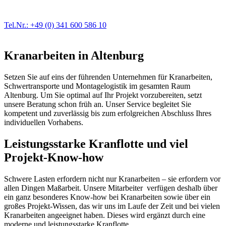
der Fahrzeugmechanik. Selbstverständlich erhalten Sie jedes
Ersatzteil in Erstausrüster-Qualität.
Tel.Nr.: +49 (0) 341 600 586 10
Kranarbeiten in Altenburg
Setzen Sie auf eins der führenden Unternehmen für Kranarbeiten,
Schwertransporte und Montagelogistik im gesamten Raum
Altenburg. Um Sie optimal auf Ihr Projekt vorzubereiten, setzt
unsere Beratung schon früh an. Unser Service begleitet Sie
kompetent und zuverlässig bis zum erfolgreichen Abschluss Ihres
individuellen Vorhabens.
Leistungsstarke Kranflotte und viel
Projekt-Know-how
Schwere Lasten erfordern nicht nur Kranarbeiten – sie erfordern vor
allen Dingen Maßarbeit. Unsere Mitarbeiter verfügen deshalb über
ein ganz besonderes Know-how bei Kranarbeiten sowie über ein
großes Projekt-Wissen, das wir uns im Laufe der Zeit und bei vielen
Kranarbeiten angeeignet haben. Dieses wird ergänzt durch eine
moderne und leistungsstarke Kranflotte.