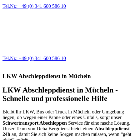
Tel.Nr.: +49 (0) 341 600 586 10
Werkstatt für LKW + PKW
Egal ob Motor oder Bremsen - unsere langjährige Erfahrung und
modernste Prüftechnik machen uns zu Experten in allen Bereichen
der Fahrzeugmechanik. Selbstverständlich erhalten Sie jedes
Ersatzteil in Erstausrüster-Qualität.
Tel.Nr.: +49 (0) 341 600 586 10
LKW Abschleppdienst in Mücheln
LKW Abschleppdienst in Mücheln -
Schnelle und professionelle Hilfe
Bleibt Ihr LKW, Bus oder Truck in Mücheln oder Umgebung
liegen, ob wegen einer Panne oder eines Unfalls, sorgt unser
Schwertransport Abschleppen
Service für eine rasche Lösung.
Unser Team von Deha Bergdienst bietet einen
Abschleppdienst
24h
an, damit Sie sich keine Sorgen machen müssen, wenn “geht
nicht” auftritt.