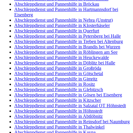
Abschleppdienst und Pannenhilfe in Bröckau
Abschleppdienst und Pannenhilfe in Hartmannsdorf bei
Eisenberg
Abschleppdienst und Pannenhilfe in Nebra (Unstrut)
Abschleppdienst und Pannenhilfe in Klosterhäseler
Abschleppdienst und Pannenhilfe in Querfurt
Abschleppdienst und Pannenhilfe in Petersberg bei Halle
Abschleppdienst und Pannenhilfe in Treben bei Altenburg
Abschleppdienst und Pannenhilfe in Brandis bei Wurzen
Abschleppdienst und Pannenhilfe in Röblingen am See
Abschleppdienst und Pannenhilfe in Heuckewalde
Abschleppdienst und Pannenhilfe in Döblitz bei Halle
Abschleppdienst und Pannenhilfe in Großröda
Abschleppdienst und Pannenhilfe in Götschetal
Abschleppdienst und Pannenhilfe in Gimritz
Abschleppdienst und Pannenhilfe in Rositz
Abschleppdienst und Pannenhilfe in Glebitzsch
Abschleppdienst und Pannenhilfe in Gösen bei Eisenberg
Abschleppdienst und Pannenhilfe in Kitzscher
Abschleppdienst und Pannenhilfe in Salzatal OT Höhnstedt
Abschleppdienst und Pannenhilfe in Höhnstedt
Abschleppdienst und Pannenhilfe in Abtlöbnitz
Abschleppdienst und Pannenhilfe in Reinsdorf bei Naumburg
Abschleppdienst und Pannenhilfe in Thalwinkel
Abschleppdienst und Pannenhilfe in Kayna