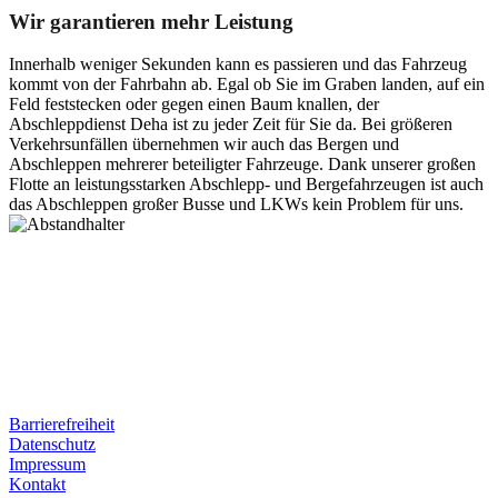
Wir garantieren mehr Leistung
Innerhalb weniger Sekunden kann es passieren und das Fahrzeug
kommt von der Fahrbahn ab. Egal ob Sie im Graben landen, auf ein
Feld feststecken oder gegen einen Baum knallen, der
Abschleppdienst Deha ist zu jeder Zeit für Sie da. Bei größeren
Verkehrsunfällen übernehmen wir auch das Bergen und
Abschleppen mehrerer beteiligter Fahrzeuge. Dank unserer großen
Flotte an leistungsstarken Abschlepp- und Bergefahrzeugen ist auch
das Abschleppen großer Busse und LKWs kein Problem für uns.
Postanschrift
Ernst-Thälmann-Str. 61
06679 Hohenmölsen
Kontaktdaten
Tel. Nr.: +49 (0) 341 600 586 10
Mobile: +49 (0) 170 415 73 72
Rechtliches
Barrierefreiheit
Datenschutz
Impressum
Kontakt