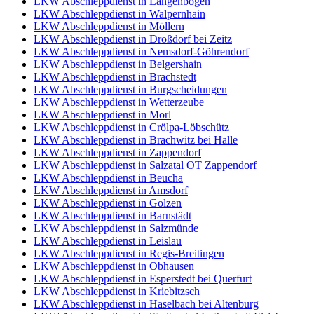
LKW Abschleppdienst in Langenbogen
LKW Abschleppdienst in Walpernhain
LKW Abschleppdienst in Möllern
LKW Abschleppdienst in Droßdorf bei Zeitz
LKW Abschleppdienst in Nemsdorf-Göhrendorf
LKW Abschleppdienst in Belgershain
LKW Abschleppdienst in Brachstedt
LKW Abschleppdienst in Burgscheidungen
LKW Abschleppdienst in Wetterzeube
LKW Abschleppdienst in Morl
LKW Abschleppdienst in Crölpa-Löbschütz
LKW Abschleppdienst in Brachwitz bei Halle
LKW Abschleppdienst in Zappendorf
LKW Abschleppdienst in Salzatal OT Zappendorf
LKW Abschleppdienst in Beucha
LKW Abschleppdienst in Amsdorf
LKW Abschleppdienst in Golzen
LKW Abschleppdienst in Barnstädt
LKW Abschleppdienst in Salzmünde
LKW Abschleppdienst in Leislau
LKW Abschleppdienst in Regis-Breitingen
LKW Abschleppdienst in Obhausen
LKW Abschleppdienst in Esperstedt bei Querfurt
LKW Abschleppdienst in Kriebitzsch
LKW Abschleppdienst in Haselbach bei Altenburg