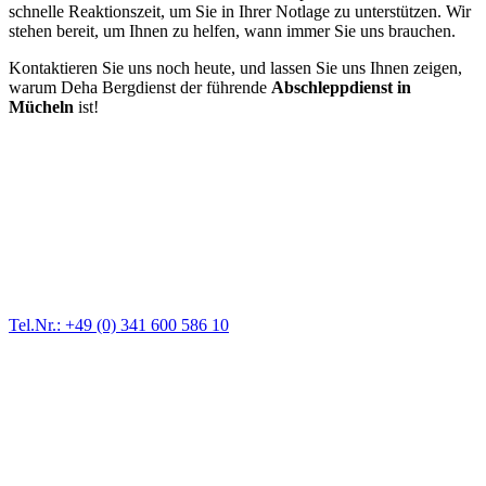
schnelle Reaktionszeit, um Sie in Ihrer Notlage zu unterstützen. Wir
stehen bereit, um Ihnen zu helfen, wann immer Sie uns brauchen.
Kontaktieren Sie uns noch heute, und lassen Sie uns Ihnen zeigen,
warum Deha Bergdienst der führende
Abschleppdienst in
Mücheln
ist!
Abschlepp- und Bergungsdienst
Für jede Gewichtsklasse steht das passende Einsatzfahrzeug bereit,
vom Kleinkraftrad über PKW bis zu LKW und Reisebussen. Auch
Zufahrten und Parkhäuser sind für uns kein Problem.
Tel.Nr.: +49 (0) 341 600 586 10
Pannendienst für LKW + PKW
Ein Reifen ist platt, der Wagen springt nicht an – Pannen gibt es
immer wieder. Kleine Pannen beheben wir gleich vor Ort und
größere Reparaturen übernehmen wir in unserer Werkstatt.