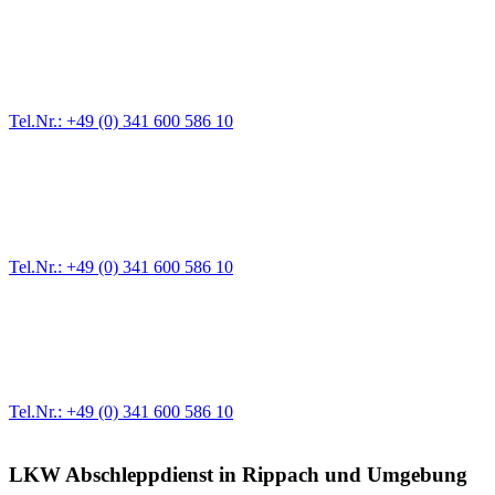
Abschlepp- und Bergungsdienst
Für jede Gewichtsklasse steht das passende Einsatzfahrzeug bereit,
Tel.Nr.: +49 (0) 341 600 586 10
Pannendienst für LKW + PKW
Ein Reifen ist platt, der Wagen springt nicht an – Pannen gibt es im
Tel.Nr.: +49 (0) 341 600 586 10
Werkstatt für LKW + PKW
Egal ob Motor oder Bremsen - unsere langjährige Erfahrung und moder
Erstausrüster-Qualität.
Tel.Nr.: +49 (0) 341 600 586 10
LKW Abschleppdienst in Rippach und Umgebung