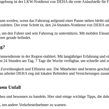
Umgebung ist der LKW-Notdienst von DEHA die erste Anlaufstelle für Fah
um werden, wenn das Fahrzeug aufgrund einer Panne stehen bleibt oder
e einzuleiten. Der erste Schritt ist, den 24-Stunden-Notdienst von DEH
sein, um den Fahrer und sein Fahrzeug zu unterstützen. Mit mobilen Ei
rer gerade befindet.
ig?
Pannendienste in der Region etabliert. Mit langjähriger Erfahrung un
st 24 Stunden am Tag, 7 Tage die Woche verfügbar, um schnelle und zuv
Zuverlässigkeit und Effizienz aus. Die Mitarbeiter sind bestens gesch
us arbeitet DEHA eng mit lokalen Behörden und Versicherungen zusam
nem Unfall
iben und besonnen zu handeln. Hier sind einige wichtige Tipps, die dab
auf, um andere Verkehrsteilnehmer zu warnen.