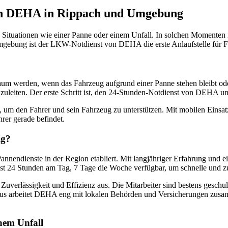
on DEHA in Rippach und Umgebung
ituationen wie einer Panne oder einem Unfall. In solchen Momenten is
Umgebung ist der LKW-Notdienst von DEHA die erste Anlaufstelle für Fah
um werden, wenn das Fahrzeug aufgrund einer Panne stehen bleibt oder
e einzuleiten. Der erste Schritt ist, den 24-Stunden-Notdienst von DEH
sein, um den Fahrer und sein Fahrzeug zu unterstützen. Mit mobilen Ei
rer gerade befindet.
ig?
Pannendienste in der Region etabliert. Mit langjähriger Erfahrung un
st 24 Stunden am Tag, 7 Tage die Woche verfügbar, um schnelle und zuv
Zuverlässigkeit und Effizienz aus. Die Mitarbeiter sind bestens gesch
us arbeitet DEHA eng mit lokalen Behörden und Versicherungen zusam
nem Unfall