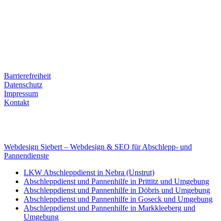
Ernst-Thälmann-Str. 61
06679 Hohenmölsen
Kontaktdaten
Tel. Nr.: +49 (0) 341 600 586 10
Mobile: +49 (0) 170 415 73 72
Rechtliches
Barrierefreiheit
Datenschutz
Impressum
Kontakt
Internet
E-Mail: deha-bergedienst@gmx.de
Internet: www.autoservice-deha.de
Webdesign Siebert – Webdesign & SEO für Abschlepp- und
Pannendienste
LKW Abschleppdienst in Nebra (Unstrut)
Abschleppdienst und Pannenhilfe in Prittitz und Umgebung
Abschleppdienst und Pannenhilfe in Döbris und Umgebung
Abschleppdienst und Pannenhilfe in Goseck und Umgebung
Abschleppdienst und Pannenhilfe in Markkleeberg und
Umgebung