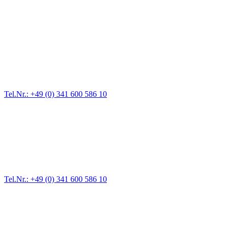
Abschlepp- und Bergungsdienst
Für jede Gewichtsklasse steht das passende Einsatzfahrzeug bereit,
vom Kleinkraftrad über PKW bis zu LKW und Reisebussen. Auch
Zufahrten und Parkhäuser sind für uns kein Problem.
Tel.Nr.: +49 (0) 341 600 586 10
Pannendienst für LKW + PKW
Ein Reifen ist platt, der Wagen springt nicht an – Pannen gibt es
immer wieder. Kleine Pannen beheben wir gleich vor Ort und
größere Reparaturen übernehmen wir in unserer Werkstatt.
Tel.Nr.: +49 (0) 341 600 586 10
Werkstatt für LKW + PKW