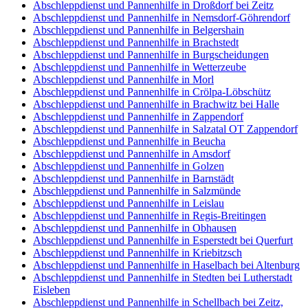
Abschleppdienst und Pannenhilfe in Droßdorf bei Zeitz
Abschleppdienst und Pannenhilfe in Nemsdorf-Göhrendorf
Abschleppdienst und Pannenhilfe in Belgershain
Abschleppdienst und Pannenhilfe in Brachstedt
Abschleppdienst und Pannenhilfe in Burgscheidungen
Abschleppdienst und Pannenhilfe in Wetterzeube
Abschleppdienst und Pannenhilfe in Morl
Abschleppdienst und Pannenhilfe in Crölpa-Löbschütz
Abschleppdienst und Pannenhilfe in Brachwitz bei Halle
Abschleppdienst und Pannenhilfe in Zappendorf
Abschleppdienst und Pannenhilfe in Salzatal OT Zappendorf
Abschleppdienst und Pannenhilfe in Beucha
Abschleppdienst und Pannenhilfe in Amsdorf
Abschleppdienst und Pannenhilfe in Golzen
Abschleppdienst und Pannenhilfe in Barnstädt
Abschleppdienst und Pannenhilfe in Salzmünde
Abschleppdienst und Pannenhilfe in Leislau
Abschleppdienst und Pannenhilfe in Regis-Breitingen
Abschleppdienst und Pannenhilfe in Obhausen
Abschleppdienst und Pannenhilfe in Esperstedt bei Querfurt
Abschleppdienst und Pannenhilfe in Kriebitzsch
Abschleppdienst und Pannenhilfe in Haselbach bei Altenburg
Abschleppdienst und Pannenhilfe in Stedten bei Lutherstadt
Eisleben
Abschleppdienst und Pannenhilfe in Schellbach bei Zeitz,