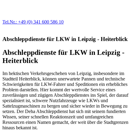
Egal ob Motor oder Bremsen - unsere langjährige Erfahrung und
modernste Prüftechnik machen uns zu Experten in allen Bereichen
der Fahrzeugmechanik. Selbstverständlich erhalten Sie jedes
Ersatzteil in Erstausrüster-Qualität.
Tel.Nr.: +49 (0) 341 600 586 10
Abschleppdienste für LKW in Leipzig - Heiterblick
Abschleppdienste für LKW in Leipzig -
Heiterblick
Im hektischen Verkehrsgeschehen von Leipzig, insbesondere im
Stadtteil Heiterblick, können unerwartete Pannen und technische
Schwierigkeiten für LKW-Fahrer und Speditionen ein erhebliches
Problem darstellen. Hier kommt der wertvolle Service eines
zuverlässigen und zügigen Abschleppdienstes ins Spiel, der darauf
spezialisiert ist, schwere Nutzfahrzeuge wie LKWs und
Sattelzugmaschinen zu bergen und sicher wieder in Bewegung zu
setzen. Der Deha Abschleppdienst hat sich mit seinem fundierten
Wissen, seiner schnellen Reaktionszeit und umfangreichen
Ressourcen einen Namen gemacht, der weit über die Stadtgrenzen
hinaus bekannt ist.