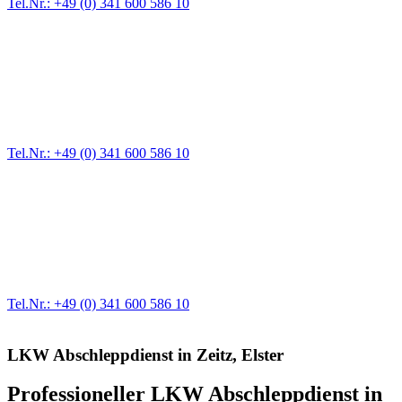
Tel.Nr.: +49 (0) 341 600 586 10
Pannendienst für LKW + PKW
Ein Reifen ist platt, der Wagen springt nicht an – Pannen gibt es
immer wieder. Kleine Pannen beheben wir gleich vor Ort und
größere Reparaturen übernehmen wir in unserer Werkstatt.
Tel.Nr.: +49 (0) 341 600 586 10
Werkstatt für LKW + PKW
Egal ob Motor oder Bremsen - unsere langjährige Erfahrung und
modernste Prüftechnik machen uns zu Experten in allen Bereichen
der Fahrzeugmechanik. Selbstverständlich erhalten Sie jedes
Ersatzteil in Erstausrüster-Qualität.
Tel.Nr.: +49 (0) 341 600 586 10
LKW Abschleppdienst in Zeitz, Elster
Professioneller LKW Abschleppdienst in