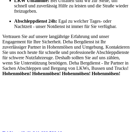
LKW Unfallhilfe:
Bei Unfällen sind wir zur Stelle, um
schnell und zuverlässig Hilfe zu leisten und die Straße wieder
freizugeben.
Abschleppdienst 24h:
Egal zu welcher Tages- oder
Nachtzeit - unser Notdienst ist immer für Sie verfügbar.
Vertrauen Sie auf unsere langjährige Erfahrung und unser
Engagement für Ihre Sicherheit. Deha Bergdienst ist Ihr
zuverlässiger Partner in Hohenmölsen und Umgebung. Kontaktieren
Sie uns noch heute für schnelle und professionelle Abschleppdienste
für schwere Nutzfahrzeuge. Deshalb sollten Sie auf uns zählen,
wenn Sie Unterstützung benötigen. Deha Bergdienst - Ihr Partner in
Sachen Abschleppen und Bergung von LKWs, Bussen und Trucks!
Hohenmölsen! Hohenmölsen! Hohenmölsen! Hohenmölsen!
Abschlepp- und Bergungsdienst
Für jede Gewichtsklasse steht das passende Einsatzfahrzeug bereit,
vom Kleinkraftrad über PKW bis zu LKW und Reisebussen. Auch
Zufahrten und Parkhäuser sind für uns kein Problem.