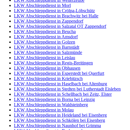
LKW Abschleppdienst in Wetterzeube
LKW Abschleppdienst in Morl
LKW Abschleppdienst in Crölpa-Löbschütz
LKW Abschleppdienst in Brachwitz bei Halle
LKW Abschleppdienst in Zappendorf
LKW Abschleppdienst in Salzatal OT Zappendorf
LKW Abschleppdienst in Beucha
LKW Abschleppdienst in Amsdorf
LKW Abschleppdienst in Golzen
LKW Abschleppdienst in Barnstädt
LKW Abschleppdienst in Salzmünde
LKW Abschleppdienst in Leislau
LKW Abschleppdienst in Regis-Breitingen
LKW Abschleppdienst in Obhausen
LKW Abschleppdienst in Esperstedt bei Querfurt
LKW Abschleppdienst in Kriebitzsch
LKW Abschleppdienst in Haselbach bei Altenburg
LKW Abschleppdienst in Stedten bei Lutherstadt Eisleben
LKW Abschleppdienst in Schellbach bei Zeitz, Elster
LKW Abschleppdienst in Borna bei Leipzig
LKW Abschleppdienst in Waldsteinberg
LKW Abschleppdienst in Molau
LKW Abschleppdienst in Heideland bei Eisenberg
LKW Abschleppdienst in Schkölen bei Eisenberg
LKW Abschleppdienst in Naunhof bei Grimma