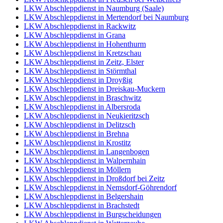
LKW Abschleppdienst in Naumburg (Saale)
LKW Abschleppdienst in Mertendorf bei Naumburg
LKW Abschleppdienst in Rackwitz
LKW Abschleppdienst in Grana
LKW Abschleppdienst in Hohenthurm
LKW Abschleppdienst in Kretzschau
LKW Abschleppdienst in Zeitz, Elster
LKW Abschleppdienst in Störmthal
LKW Abschleppdienst in Droyßig
LKW Abschleppdienst in Dreiskau-Muckern
LKW Abschleppdienst in Braschwitz
LKW Abschleppdienst in Albersroda
LKW Abschleppdienst in Neukieritzsch
LKW Abschleppdienst in Delitzsch
LKW Abschleppdienst in Brehna
LKW Abschleppdienst in Krostitz
LKW Abschleppdienst in Langenbogen
LKW Abschleppdienst in Walpernhain
LKW Abschleppdienst in Möllern
LKW Abschleppdienst in Droßdorf bei Zeitz
LKW Abschleppdienst in Nemsdorf-Göhrendorf
LKW Abschleppdienst in Belgershain
LKW Abschleppdienst in Brachstedt
LKW Abschleppdienst in Burgscheidungen