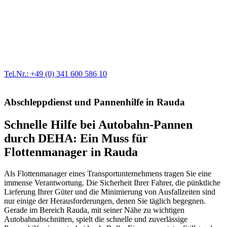
Werkstatt für LKW + PKW
Egal ob Motor oder Bremsen - unsere langjährige Erfahrung und
modernste Prüftechnik machen uns zu Experten in allen Bereichen
der Fahrzeugmechanik. Selbstverständlich erhalten Sie jedes
Ersatzteil in Erstausrüster-Qualität.
Tel.Nr.: +49 (0) 341 600 586 10
Abschleppdienst und Pannenhilfe in Rauda
Schnelle Hilfe bei Autobahn-Pannen
durch DEHA: Ein Muss für
Flottenmanager in Rauda
Als Flottenmanager eines Transportunternehmens tragen Sie eine
immense Verantwortung. Die Sicherheit Ihrer Fahrer, die pünktliche
Lieferung Ihrer Güter und die Minimierung von Ausfallzeiten sind
nur einige der Herausforderungen, denen Sie täglich begegnen.
Gerade im Bereich Rauda, mit seiner Nähe zu wichtigen
Autobahnabschnitten, spielt die schnelle und zuverlässige