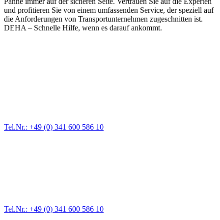
Panne immer auf der sicheren Seite. Vertrauen Sie auf die Experten
und profitieren Sie von einem umfassenden Service, der speziell auf
die Anforderungen von Transportunternehmen zugeschnitten ist.
DEHA – Schnelle Hilfe, wenn es darauf ankommt.
Abschlepp- und Bergungsdienst
Für jede Gewichtsklasse steht das passende Einsatzfahrzeug bereit,
vom Kleinkraftrad über PKW bis zu LKW und Reisebussen. Auch
Zufahrten und Parkhäuser sind für uns kein Problem.
Tel.Nr.: +49 (0) 341 600 586 10
Pannendienst für LKW + PKW
Ein Reifen ist platt, der Wagen springt nicht an – Pannen gibt es
immer wieder. Kleine Pannen beheben wir gleich vor Ort und
größere Reparaturen übernehmen wir in unserer Werkstatt.
Tel.Nr.: +49 (0) 341 600 586 10