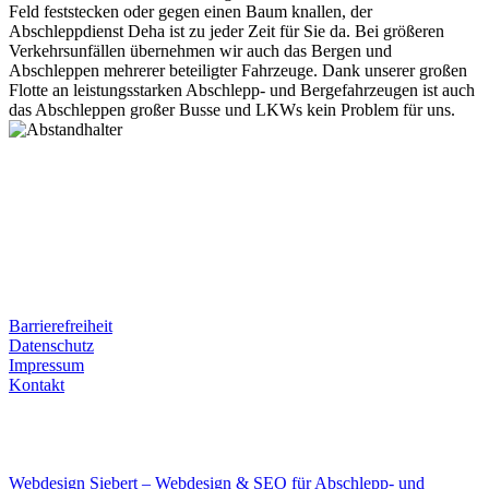
Feld feststecken oder gegen einen Baum knallen, der
Abschleppdienst Deha ist zu jeder Zeit für Sie da. Bei größeren
Verkehrsunfällen übernehmen wir auch das Bergen und
Abschleppen mehrerer beteiligter Fahrzeuge. Dank unserer großen
Flotte an leistungsstarken Abschlepp- und Bergefahrzeugen ist auch
das Abschleppen großer Busse und LKWs kein Problem für uns.
Postanschrift
Ernst-Thälmann-Str. 61
06679 Hohenmölsen
Kontaktdaten
Tel. Nr.: +49 (0) 341 600 586 10
Mobile: +49 (0) 170 415 73 72
Rechtliches
Barrierefreiheit
Datenschutz
Impressum
Kontakt
Internet
E-Mail: deha-bergedienst@gmx.de
Internet: www.autoservice-deha.de
Webdesign Siebert – Webdesign & SEO für Abschlepp- und