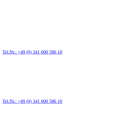
Abschlepp- und Bergungsdienst
Für jede Gewichtsklasse steht das passende Einsatzfahrzeug bereit,
vom Kleinkraftrad über PKW bis zu LKW und Reisebussen. Auch
Zufahrten und Parkhäuser sind für uns kein Problem.
Tel.Nr.: +49 (0) 341 600 586 10
Pannendienst für LKW + PKW
Ein Reifen ist platt, der Wagen springt nicht an – Pannen gibt es
immer wieder. Kleine Pannen beheben wir gleich vor Ort und
größere Reparaturen übernehmen wir in unserer Werkstatt.
Tel.Nr.: +49 (0) 341 600 586 10
Werkstatt für LKW + PKW
Egal ob Motor oder Bremsen - unsere langjährige Erfahrung und