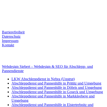
Ernst-Thälmann-Str. 61
06679 Hohenmölsen
Kontaktdaten
Tel. Nr.: +49 (0) 341 600 586 10
Mobile: +49 (0) 170 415 73 72
Rechtliches
Barrierefreiheit
Datenschutz
Impressum
Kontakt
Internet
E-Mail: deha-bergedienst@gmx.de
Internet: www.autoservice-deha.de
Webdesign Siebert – Webdesign & SEO für Abschlepp- und
Pannendienste
LKW Abschleppdienst in Nebra (Unstrut)
Abschleppdienst und Pannenhilfe in Prittitz und Umgebung
Abschleppdienst und Pannenhilfe in Döbris und Umgebung
Abschleppdienst und Pannenhilfe in Goseck und Umgebung
Abschleppdienst und Pannenhilfe in Markkleeberg und
Umgebung
Abschleppdienst und Pannenhilfe in Elstertrebnitz und