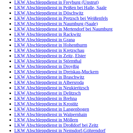
LKW Abschleppdienst in Freyburg (Unstrut)
LKW Abschleppdienst in Peißen bei Halle, Saale
LKW Abschleppdienst in Döschwitz
LKW Abschleppdienst in Pretzsch bei Weißenfels
LKW Abschleppdienst in Naumburg (Saale)
LKW Abschleppdienst in Mertendorf bei Naumburg
LKW Abschleppdienst in Rackwitz
LKW Abschleppdienst in Grana
LKW Abschleppdienst in Hohenthurm
LKW Abschleppdienst in Kretzschau
LKW Abschleppdienst in Zeitz, Elster
LKW Abschleppdienst in Störmthal
LKW Abschleppdienst in Droyßig
LKW Abschleppdienst in Dreiskau-Muckern
LKW Abschleppdienst in Braschwitz
LKW Abschleppdienst in Albersroda
LKW Abschleppdienst in Neukieritzsch
LKW Abschleppdienst in Delitzsch
LKW Abschleppdienst in Brehna
LKW Abschleppdienst in Krostitz
LKW Abschleppdienst in Langenbogen
LKW Abschleppdienst in Walpernhain
LKW Abschleppdienst in Möllern
LKW Abschleppdienst in Droßdorf bei Zeitz
LKW Abschleppdienst in Nemsdorf-Göhrendorf