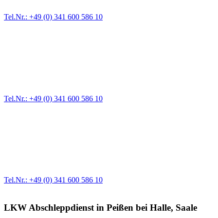
Tel.Nr.: +49 (0) 341 600 586 10
Pannendienst für LKW + PKW
Ein Reifen ist platt, der Wagen springt nicht an – Pannen gibt es
immer wieder. Kleine Pannen beheben wir gleich vor Ort und
größere Reparaturen übernehmen wir in unserer Werkstatt.
Tel.Nr.: +49 (0) 341 600 586 10
Werkstatt für LKW + PKW
Egal ob Motor oder Bremsen - unsere langjährige Erfahrung und
modernste Prüftechnik machen uns zu Experten in allen Bereichen
der Fahrzeugmechanik. Selbstverständlich erhalten Sie jedes
Ersatzteil in Erstausrüster-Qualität.
Tel.Nr.: +49 (0) 341 600 586 10
LKW Abschleppdienst in Peißen bei Halle, Saale