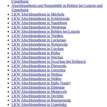
Umgebung
Abschleppdienst und Pannenhilfe in Böhlen bei Leipzig und
Umgebung
LKW Abschleppdienst in Mücheln
LKW Abschleppdienst in Schleberoda
LKW Abschleppdienst in Naumburg
LKW Abschleppdienst in Wiedemar
LKW Abschleppdienst in Böhlen bei Leipzig
LKW Abschleppdienst in Theißen
LKW Abschleppdienst in Luckenau
LKW Abschleppdienst in Nonnewitz
LKW Abschleppdienst in Gieckau
LKW Abschleppdienst in Rötha
LKW Abschleppdienst in Wachau
LKW Abschleppdienst in Zwochau bei Delitzsch
LKW Abschleppdienst in Ebersroda
LKW Abschleppdienst in Görschen
LKW Abschleppdienst in Wethau
LKW Abschleppdienst in Stößen
LKW Abschleppdienst in Halle (Saale)
LKW Abschleppdienst in Elsteraue
LKW Abschleppdienst in Meineweh
LKW Abschleppdienst in Oechlitz
LKW Abschleppdienst in Baumersroda
LKW Abschleppdienst in Unterkaka