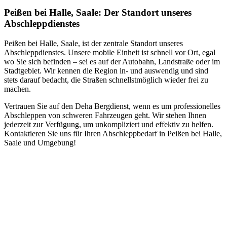
Peißen bei Halle, Saale: Der Standort unseres
Abschleppdienstes
Peißen bei Halle, Saale, ist der zentrale Standort unseres
Abschleppdienstes. Unsere mobile Einheit ist schnell vor Ort, egal
wo Sie sich befinden – sei es auf der Autobahn, Landstraße oder im
Stadtgebiet. Wir kennen die Region in- und auswendig und sind
stets darauf bedacht, die Straßen schnellstmöglich wieder frei zu
machen.
Vertrauen Sie auf den Deha Bergdienst, wenn es um professionelles
Abschleppen von schweren Fahrzeugen geht. Wir stehen Ihnen
jederzeit zur Verfügung, um unkompliziert und effektiv zu helfen.
Kontaktieren Sie uns für Ihren Abschleppbedarf in Peißen bei Halle,
Saale und Umgebung!
Abschlepp- und Bergungsdienst
Für jede Gewichtsklasse steht das passende Einsatzfahrzeug bereit,
vom Kleinkraftrad über PKW bis zu LKW und Reisebussen. Auch
Zufahrten und Parkhäuser sind für uns kein Problem.