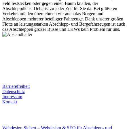
Feld feststecken oder gegen einen Baum knallen, der
Abschleppdienst Deha ist zu jeder Zeit für Sie da. Bei größeren
Verkehrsunfällen übernehmen wir auch das Bergen und
Abschleppen mehrerer beteiligter Fahrzeuge. Dank unserer großen
Flotte an leistungsstarken Abschlepp- und Bergefahrzeugen ist auch
das Abschleppen großer Busse und LKWs kein Problem für uns.
Postanschrift
Ernst-Thälmann-Str. 61
06679 Hohenmölsen
Kontaktdaten
Tel. Nr.: +49 (0) 341 600 586 10
Mobile: +49 (0) 170 415 73 72
Rechtliches
Barrierefreiheit
Datenschutz
Impressum
Kontakt
Internet
E-Mail: deha-bergedienst@gmx.de
Internet: www.autoservice-deha.de
Webdesign Siebert – Webdesign & SEO für Abschlepp- und