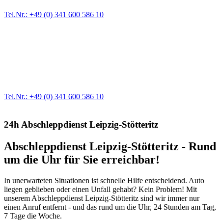
Tel.Nr.: +49 (0) 341 600 586 10
Werkstatt für LKW + PKW
Egal ob Motor oder Bremsen - unsere langjährige Erfahrung und
modernste Prüftechnik machen uns zu Experten in allen Bereichen
der Fahrzeugmechanik. Selbstverständlich erhalten Sie jedes
Ersatzteil in Erstausrüster-Qualität.
Tel.Nr.: +49 (0) 341 600 586 10
24h Abschleppdienst Leipzig-Stötteritz
Abschleppdienst Leipzig-Stötteritz - Rund
um die Uhr für Sie erreichbar!
In unerwarteten Situationen ist schnelle Hilfe entscheidend. Auto
liegen geblieben oder einen Unfall gehabt? Kein Problem! Mit
unserem Abschleppdienst Leipzig-Stötteritz sind wir immer nur
einen Anruf entfernt - und das rund um die Uhr, 24 Stunden am Tag,
7 Tage die Woche.