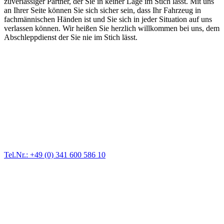
zuverlässiger Partner, der Sie in keiner Lage im Stich lässt. Mit uns
an Ihrer Seite können Sie sich sicher sein, dass Ihr Fahrzeug in
fachmännischen Händen ist und Sie sich in jeder Situation auf uns
verlassen können. Wir heißen Sie herzlich willkommen bei uns, dem
Abschleppdienst der Sie nie im Stich lässt.
Abschlepp- und Bergungsdienst
Für jede Gewichtsklasse steht das passende Einsatzfahrzeug bereit,
vom Kleinkraftrad über PKW bis zu LKW und Reisebussen. Auch
Zufahrten und Parkhäuser sind für uns kein Problem.
Tel.Nr.: +49 (0) 341 600 586 10
Pannendienst für LKW + PKW
Ein Reifen ist platt, der Wagen springt nicht an – Pannen gibt es
immer wieder. Kleine Pannen beheben wir gleich vor Ort und
größere Reparaturen übernehmen wir in unserer Werkstatt.