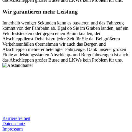
das Abschleppen großer Busse und LKWs kein Problem für uns.
Wir garantieren mehr Leistung
Innerhalb weniger Sekunden kann es passieren und das Fahrzeug
kommt von der Fahrbahn ab. Egal ob Sie im Graben landen, auf ein
Feld feststecken oder gegen einen Baum knallen, der
Abschleppdienst Deha ist zu jeder Zeit für Sie da. Bei größeren
Verkehrsunfällen übernehmen wir auch das Bergen und
Abschleppen mehrerer beteiligter Fahrzeuge. Dank unserer großen
Flotte an leistungsstarken Abschlepp- und Bergefahrzeugen ist auch
das Abschleppen großer Busse und LKWs kein Problem für uns.
Postanschrift
Ernst-Thälmann-Str. 61
06679 Hohenmölsen
Kontaktdaten
Tel. Nr.: +49 (0) 341 600 586 10
Mobile: +49 (0) 170 415 73 72
Rechtliches
Barrierefreiheit
Datenschutz
Impressum