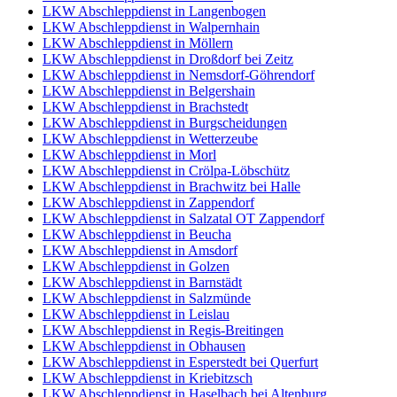
LKW Abschleppdienst in Langenbogen
LKW Abschleppdienst in Walpernhain
LKW Abschleppdienst in Möllern
LKW Abschleppdienst in Droßdorf bei Zeitz
LKW Abschleppdienst in Nemsdorf-Göhrendorf
LKW Abschleppdienst in Belgershain
LKW Abschleppdienst in Brachstedt
LKW Abschleppdienst in Burgscheidungen
LKW Abschleppdienst in Wetterzeube
LKW Abschleppdienst in Morl
LKW Abschleppdienst in Crölpa-Löbschütz
LKW Abschleppdienst in Brachwitz bei Halle
LKW Abschleppdienst in Zappendorf
LKW Abschleppdienst in Salzatal OT Zappendorf
LKW Abschleppdienst in Beucha
LKW Abschleppdienst in Amsdorf
LKW Abschleppdienst in Golzen
LKW Abschleppdienst in Barnstädt
LKW Abschleppdienst in Salzmünde
LKW Abschleppdienst in Leislau
LKW Abschleppdienst in Regis-Breitingen
LKW Abschleppdienst in Obhausen
LKW Abschleppdienst in Esperstedt bei Querfurt
LKW Abschleppdienst in Kriebitzsch
LKW Abschleppdienst in Haselbach bei Altenburg