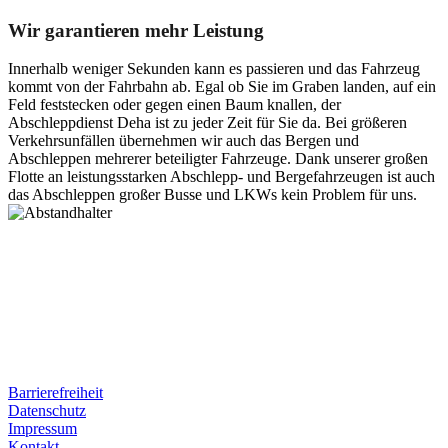
Wir garantieren mehr Leistung
Innerhalb weniger Sekunden kann es passieren und das Fahrzeug
kommt von der Fahrbahn ab. Egal ob Sie im Graben landen, auf ein
Feld feststecken oder gegen einen Baum knallen, der
Abschleppdienst Deha ist zu jeder Zeit für Sie da. Bei größeren
Verkehrsunfällen übernehmen wir auch das Bergen und
Abschleppen mehrerer beteiligter Fahrzeuge. Dank unserer großen
Flotte an leistungsstarken Abschlepp- und Bergefahrzeugen ist auch
das Abschleppen großer Busse und LKWs kein Problem für uns.
Postanschrift
Ernst-Thälmann-Str. 61
06679 Hohenmölsen
Kontaktdaten
Tel. Nr.: +49 (0) 341 600 586 10
Mobile: +49 (0) 170 415 73 72
Rechtliches
Barrierefreiheit
Datenschutz
Impressum
Kontakt