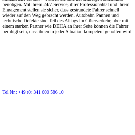
benötigen. Mit ihrem 24/7-Service, ihrer Professionalität und ihrem
Engagement stellen sie sicher, dass gestrandete Fahrer schnell
wieder auf den Weg gebracht werden. Autobahn-Pannen und
technische Defekte sind Teil des Alltags im Güterverkehr, aber mit
einem starken Partner wie DEHA an ihrer Seite können die Fahrer
beruhigt sein, dass ihnen in jeder Situation kompetent geholfen wird.
Abschlepp- und Bergungsdienst
Für jede Gewichtsklasse steht das passende Einsatzfahrzeug bereit,
vom Kleinkraftrad über PKW bis zu LKW und Reisebussen. Auch
Zufahrten und Parkhäuser sind für uns kein Problem.
Tel.Nr.: +49 (0) 341 600 586 10
Pannendienst für LKW + PKW
Ein Reifen ist platt, der Wagen springt nicht an – Pannen gibt es
immer wieder. Kleine Pannen beheben wir gleich vor Ort und
größere Reparaturen übernehmen wir in unserer Werkstatt.