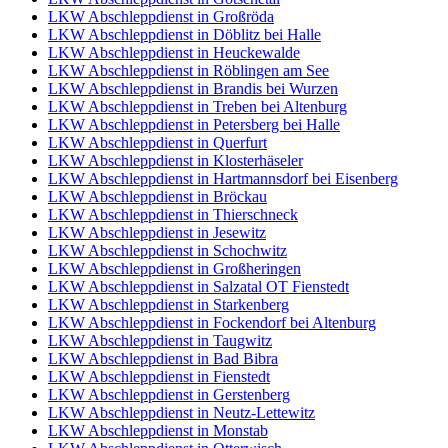
LKW Abschleppdienst in Großröda
LKW Abschleppdienst in Döblitz bei Halle
LKW Abschleppdienst in Heuckewalde
LKW Abschleppdienst in Röblingen am See
LKW Abschleppdienst in Brandis bei Wurzen
LKW Abschleppdienst in Treben bei Altenburg
LKW Abschleppdienst in Petersberg bei Halle
LKW Abschleppdienst in Querfurt
LKW Abschleppdienst in Klosterhäseler
LKW Abschleppdienst in Hartmannsdorf bei Eisenberg
LKW Abschleppdienst in Bröckau
LKW Abschleppdienst in Thierschneck
LKW Abschleppdienst in Jesewitz
LKW Abschleppdienst in Schochwitz
LKW Abschleppdienst in Großheringen
LKW Abschleppdienst in Salzatal OT Fienstedt
LKW Abschleppdienst in Starkenberg
LKW Abschleppdienst in Fockendorf bei Altenburg
LKW Abschleppdienst in Taugwitz
LKW Abschleppdienst in Bad Bibra
LKW Abschleppdienst in Fienstedt
LKW Abschleppdienst in Gerstenberg
LKW Abschleppdienst in Neutz-Lettewitz
LKW Abschleppdienst in Monstab