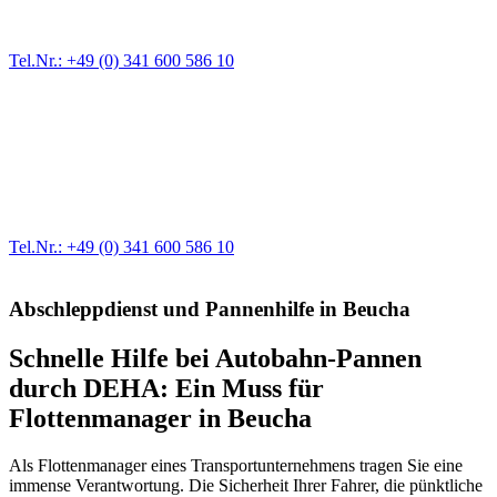
immer wieder. Kleine Pannen beheben wir gleich vor Ort und
größere Reparaturen übernehmen wir in unserer Werkstatt.
Tel.Nr.: +49 (0) 341 600 586 10
Werkstatt für LKW + PKW
Egal ob Motor oder Bremsen - unsere langjährige Erfahrung und
modernste Prüftechnik machen uns zu Experten in allen Bereichen
der Fahrzeugmechanik. Selbstverständlich erhalten Sie jedes
Ersatzteil in Erstausrüster-Qualität.
Tel.Nr.: +49 (0) 341 600 586 10
Abschleppdienst und Pannenhilfe in Beucha
Schnelle Hilfe bei Autobahn-Pannen
durch DEHA: Ein Muss für
Flottenmanager in Beucha
Als Flottenmanager eines Transportunternehmens tragen Sie eine
immense Verantwortung. Die Sicherheit Ihrer Fahrer, die pünktliche