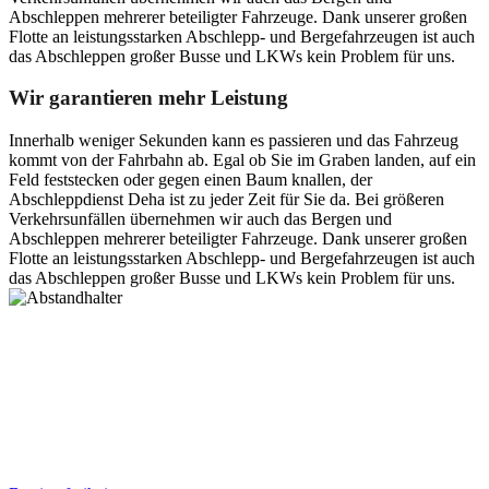
Abschleppen mehrerer beteiligter Fahrzeuge. Dank unserer großen
Flotte an leistungsstarken Abschlepp- und Bergefahrzeugen ist auch
das Abschleppen großer Busse und LKWs kein Problem für uns.
Wir garantieren mehr Leistung
Innerhalb weniger Sekunden kann es passieren und das Fahrzeug
kommt von der Fahrbahn ab. Egal ob Sie im Graben landen, auf ein
Feld feststecken oder gegen einen Baum knallen, der
Abschleppdienst Deha ist zu jeder Zeit für Sie da. Bei größeren
Verkehrsunfällen übernehmen wir auch das Bergen und
Abschleppen mehrerer beteiligter Fahrzeuge. Dank unserer großen
Flotte an leistungsstarken Abschlepp- und Bergefahrzeugen ist auch
das Abschleppen großer Busse und LKWs kein Problem für uns.
Postanschrift
Ernst-Thälmann-Str. 61
06679 Hohenmölsen
Kontaktdaten
Tel. Nr.: +49 (0) 341 600 586 10
Mobile: +49 (0) 170 415 73 72
Rechtliches