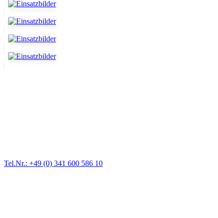
Abschlepp- und Bergungsdienst
Für jede Gewichtsklasse steht das passende Einsatzfahrzeug bereit,
vom Kleinkraftrad über PKW bis zu LKW und Reisebussen. Auch
Zufahrten und Parkhäuser sind für uns kein Problem.
Tel.Nr.: +49 (0) 341 600 586 10
Pannendienst für LKW + PKW
Ein Reifen ist platt, der Wagen springt nicht an – Pannen gibt es