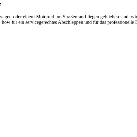
e
gen oder einem Motorrad am Straßenrand liegen geblieben sind, wir s
w-how für ein servicegerechtes Abschleppen und für das professionell
 vom Kleinkraftrad über PKW bis zu LKW und Reisebussen. Auch Zufahr
mer wieder. Kleine Pannen beheben wir gleich vor Ort und größere Repa