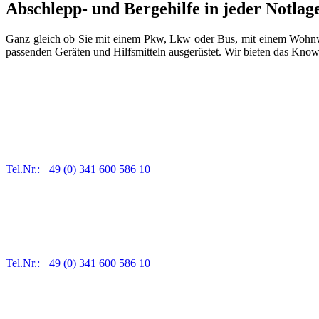
Abschlepp- und Bergehilfe in jeder Notlag
Ganz gleich ob Sie mit einem Pkw, Lkw oder Bus, mit einem Wohnwa
passenden Geräten und Hilfsmitteln ausgerüstet. Wir bieten das Kno
Abschlepp- und Bergungsdienst
Für jede Gewichtsklasse steht das passende Einsatzfahrzeug bereit,
Tel.Nr.: +49 (0) 341 600 586 10
Pannendienst für LKW + PKW
Ein Reifen ist platt, der Wagen springt nicht an – Pannen gibt es im
Tel.Nr.: +49 (0) 341 600 586 10
Werkstatt für LKW + PKW