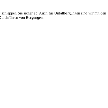
chleppen Sie sicher ab. Auch für Unfallbergungen sind wir mit den
e Durchführen von Bergungen.
ten und Parkhäuser sind für uns kein Problem.
raturen übernehmen wir in unserer Werkstatt.