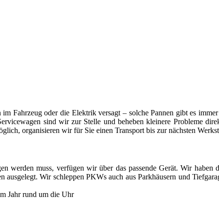
nste Prüftechnik machen uns zu Experten in allen Bereichen der Fahrze
ken im Fahrzeug oder die Elektrik versagt – solche Pannen gibt es imm
ervicewagen sind wir zur Stelle und beheben kleinere Probleme direk
öglich, organisieren wir für Sie einen Transport bis zur nächsten Werkst
n werden muss, verfügen wir über das passende Gerät. Wir haben d
onen ausgelegt. Wir schleppen PKWs auch aus Parkhäusern und Tiefgara
 im Jahr rund um die Uhr