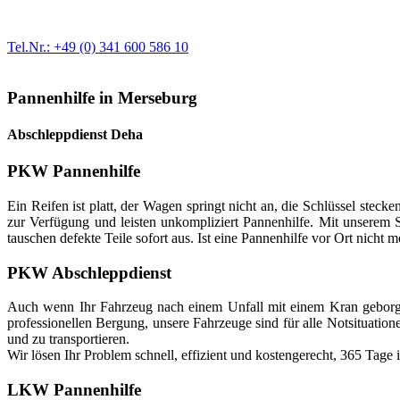
Egal ob Motor oder Bremsen - unsere langjährige Erfahrung und moder
Erstausrüster-Qualität.
Tel.Nr.: +49 (0) 341 600 586 10
Pannenhilfe in Merseburg
Abschleppdienst Deha
PKW Pannenhilfe
Ein Reifen ist platt, der Wagen springt nicht an, die Schlüssel stec
zur Verfügung und leisten unkompliziert Pannenhilfe. Mit unserem S
tauschen defekte Teile sofort aus. Ist eine Pannenhilfe vor Ort nicht m
PKW Abschleppdienst
Auch wenn Ihr Fahrzeug nach einem Unfall mit einem Kran geborge
professionellen Bergung, unsere Fahrzeuge sind für alle Notsituati
und zu transportieren.
Wir lösen Ihr Problem schnell, effizient und kostengerecht, 365 Tage
LKW Pannenhilfe