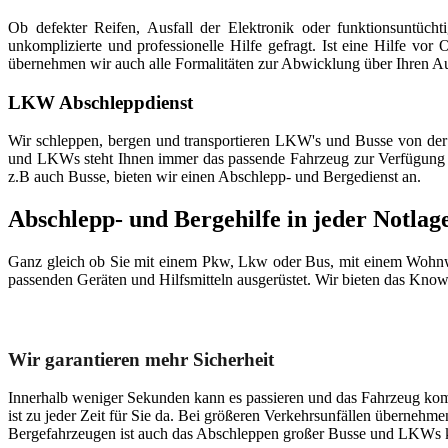
Ob defekter Reifen, Ausfall der Elektronik oder funktionsuntücht
unkomplizierte und professionelle Hilfe gefragt. Ist eine Hilfe vor
übernehmen wir auch alle Formalitäten zur Abwicklung über Ihren Au
LKW Abschleppdienst
Wir schleppen, bergen und transportieren LKW's und Busse von der
und LKWs steht Ihnen immer das passende Fahrzeug zur Verfügung 
z.B auch Busse, bieten wir einen Abschlepp- und Bergedienst an.
Abschlepp- und Bergehilfe in jeder Notlag
Ganz gleich ob Sie mit einem Pkw, Lkw oder Bus, mit einem Wohnwa
passenden Geräten und Hilfsmitteln ausgerüstet. Wir bieten das Kno
Unser Abschleppdienst kann viel!
Wir garantieren mehr Sicherheit
Innerhalb weniger Sekunden kann es passieren und das Fahrzeug kom
ist zu jeder Zeit für Sie da. Bei größeren Verkehrsunfällen überneh
Bergefahrzeugen ist auch das Abschleppen großer Busse und LKWs k