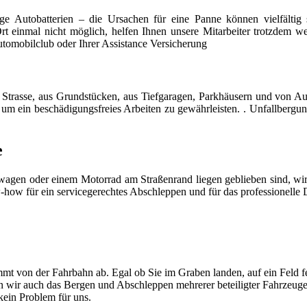
ige Autobatterien – die Ursachen für eine Panne können vielfältig s
 Ort einmal nicht möglich, helfen Ihnen unsere Mitarbeiter trotzdem w
tomobilclub oder Ihrer Assistance Versicherung
 Strasse, aus Grundstücken, aus Tiefgaragen, Parkhäusern und von A
um ein beschädigungsfreies Arbeiten zu gewährleisten. . Unfallberg
e
gen oder einem Motorrad am Straßenrand liegen geblieben sind, wir s
w-how für ein servicegerechtes Abschleppen und für das professionell
mt von der Fahrbahn ab. Egal ob Sie im Graben landen, auf ein Feld f
men wir auch das Bergen und Abschleppen mehrerer beteiligter Fahrzeug
ein Problem für uns.