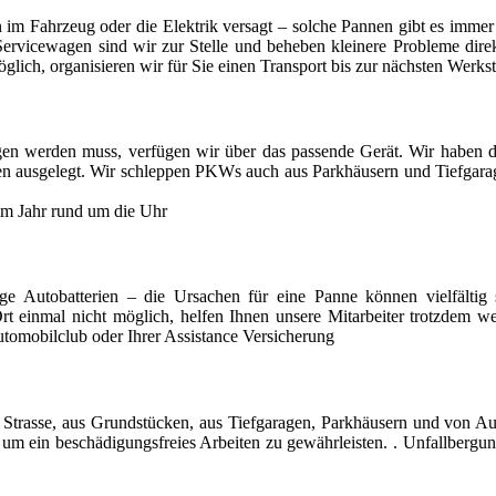
ken im Fahrzeug oder die Elektrik versagt – solche Pannen gibt es imm
ervicewagen sind wir zur Stelle und beheben kleinere Probleme direk
öglich, organisieren wir für Sie einen Transport bis zur nächsten Werkst
n werden muss, verfügen wir über das passende Gerät. Wir haben d
onen ausgelegt. Wir schleppen PKWs auch aus Parkhäusern und Tiefgara
 im Jahr rund um die Uhr
ige Autobatterien – die Ursachen für eine Panne können vielfältig s
 Ort einmal nicht möglich, helfen Ihnen unsere Mitarbeiter trotzdem w
tomobilclub oder Ihrer Assistance Versicherung
 Strasse, aus Grundstücken, aus Tiefgaragen, Parkhäusern und von A
um ein beschädigungsfreies Arbeiten zu gewährleisten. . Unfallberg