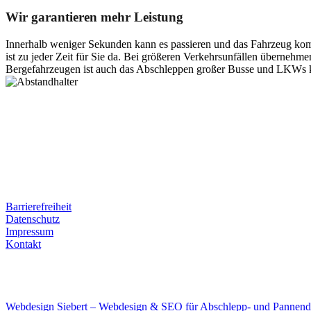
Wir garantieren mehr Leistung
Innerhalb weniger Sekunden kann es passieren und das Fahrzeug kom
ist zu jeder Zeit für Sie da. Bei größeren Verkehrsunfällen überneh
Bergefahrzeugen ist auch das Abschleppen großer Busse und LKWs k
Postanschrift
Ernst-Thälmann-Str. 61
06679 Hohenmölsen
Kontaktdaten
Tel. Nr.: +49 (0) 341 600 586 10
Mobile: +49 (0) 170 415 73 72
Rechtliches
Barrierefreiheit
Datenschutz
Impressum
Kontakt
Internet
E-Mail: deha-bergedienst@gmx.de
Internet: www.autoservice-deha.de
Webdesign Siebert – Webdesign & SEO für Abschlepp- und Pannend