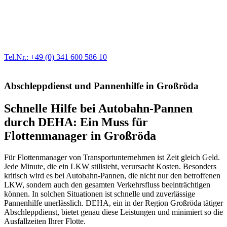
Werkstatt für LKW + PKW
Egal ob Motor oder Bremsen - unsere langjährige Erfahrung und
modernste Prüftechnik machen uns zu Experten in allen Bereichen
der Fahrzeugmechanik. Selbstverständlich erhalten Sie jedes
Ersatzteil in Erstausrüster-Qualität.
Tel.Nr.: +49 (0) 341 600 586 10
Abschleppdienst und Pannenhilfe in Großröda
Schnelle Hilfe bei Autobahn-Pannen
durch DEHA: Ein Muss für
Flottenmanager in Großröda
Für Flottenmanager von Transportunternehmen ist Zeit gleich Geld.
Jede Minute, die ein LKW stillsteht, verursacht Kosten. Besonders
kritisch wird es bei Autobahn-Pannen, die nicht nur den betroffenen
LKW, sondern auch den gesamten Verkehrsfluss beeinträchtigen
können. In solchen Situationen ist schnelle und zuverlässige
Pannenhilfe unerlässlich. DEHA, ein in der Region Großröda tätiger
Abschleppdienst, bietet genau diese Leistungen und minimiert so die
Ausfallzeiten Ihrer Flotte.