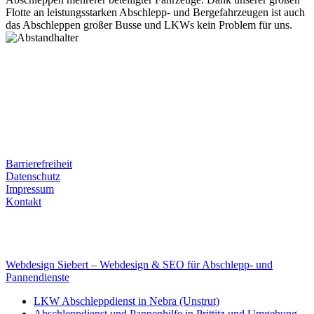
Flotte an leistungsstarken Abschlepp- und Bergefahrzeugen ist auch
das Abschleppen großer Busse und LKWs kein Problem für uns.
Postanschrift
Ernst-Thälmann-Str. 61
06679 Hohenmölsen
Kontaktdaten
Tel. Nr.: +49 (0) 341 600 586 10
Mobile: +49 (0) 170 415 73 72
Rechtliches
Barrierefreiheit
Datenschutz
Impressum
Kontakt
Internet
E-Mail: deha-bergedienst@gmx.de
Internet: www.autoservice-deha.de
Webdesign Siebert – Webdesign & SEO für Abschlepp- und
Pannendienste
LKW Abschleppdienst in Nebra (Unstrut)
Abschleppdienst und Pannenhilfe in Prittitz und Umgebung