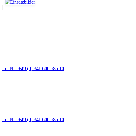
Abschlepp- und Bergungsdienst
Für jede Gewichtsklasse steht das passende Einsatzfahrzeug bereit,
vom Kleinkraftrad über PKW bis zu LKW und Reisebussen. Auch
Zufahrten und Parkhäuser sind für uns kein Problem.
Tel.Nr.: +49 (0) 341 600 586 10
Pannendienst für LKW + PKW
Ein Reifen ist platt, der Wagen springt nicht an – Pannen gibt es
immer wieder. Kleine Pannen beheben wir gleich vor Ort und
größere Reparaturen übernehmen wir in unserer Werkstatt.
Tel.Nr.: +49 (0) 341 600 586 10