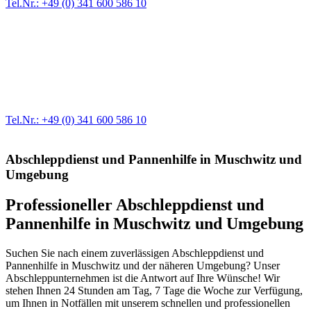
Tel.Nr.: +49 (0) 341 600 586 10
Werkstatt für LKW + PKW
Egal ob Motor oder Bremsen - unsere langjährige Erfahrung und
modernste Prüftechnik machen uns zu Experten in allen Bereichen
der Fahrzeugmechanik. Selbstverständlich erhalten Sie jedes
Ersatzteil in Erstausrüster-Qualität.
Tel.Nr.: +49 (0) 341 600 586 10
Abschleppdienst und Pannenhilfe in Muschwitz und
Umgebung
Professioneller Abschleppdienst und
Pannenhilfe in Muschwitz und Umgebung
Suchen Sie nach einem zuverlässigen Abschleppdienst und
Pannenhilfe in Muschwitz und der näheren Umgebung? Unser
Abschleppunternehmen ist die Antwort auf Ihre Wünsche! Wir
stehen Ihnen 24 Stunden am Tag, 7 Tage die Woche zur Verfügung,
um Ihnen in Notfällen mit unserem schnellen und professionellen