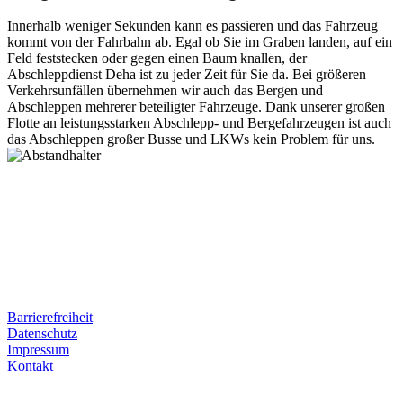
Innerhalb weniger Sekunden kann es passieren und das Fahrzeug
kommt von der Fahrbahn ab. Egal ob Sie im Graben landen, auf ein
Feld feststecken oder gegen einen Baum knallen, der
Abschleppdienst Deha ist zu jeder Zeit für Sie da. Bei größeren
Verkehrsunfällen übernehmen wir auch das Bergen und
Abschleppen mehrerer beteiligter Fahrzeuge. Dank unserer großen
Flotte an leistungsstarken Abschlepp- und Bergefahrzeugen ist auch
das Abschleppen großer Busse und LKWs kein Problem für uns.
Postanschrift
Ernst-Thälmann-Str. 61
06679 Hohenmölsen
Kontaktdaten
Tel. Nr.: +49 (0) 341 600 586 10
Mobile: +49 (0) 170 415 73 72
Rechtliches
Barrierefreiheit
Datenschutz
Impressum
Kontakt
Internet