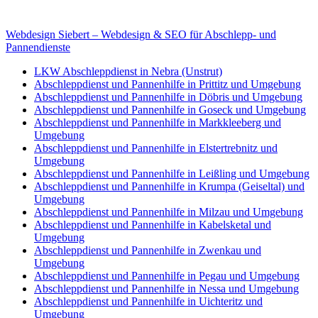
E-Mail: deha-bergedienst@gmx.de
Internet: www.autoservice-deha.de
Webdesign Siebert – Webdesign & SEO für Abschlepp- und
Pannendienste
LKW Abschleppdienst in Nebra (Unstrut)
Abschleppdienst und Pannenhilfe in Prittitz und Umgebung
Abschleppdienst und Pannenhilfe in Döbris und Umgebung
Abschleppdienst und Pannenhilfe in Goseck und Umgebung
Abschleppdienst und Pannenhilfe in Markkleeberg und
Umgebung
Abschleppdienst und Pannenhilfe in Elstertrebnitz und
Umgebung
Abschleppdienst und Pannenhilfe in Leißling und Umgebung
Abschleppdienst und Pannenhilfe in Krumpa (Geiseltal) und
Umgebung
Abschleppdienst und Pannenhilfe in Milzau und Umgebung
Abschleppdienst und Pannenhilfe in Kabelsketal und
Umgebung
Abschleppdienst und Pannenhilfe in Zwenkau und
Umgebung
Abschleppdienst und Pannenhilfe in Pegau und Umgebung
Abschleppdienst und Pannenhilfe in Nessa und Umgebung
Abschleppdienst und Pannenhilfe in Uichteritz und
Umgebung