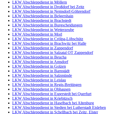
LKW Abschleppdienst in Möllern
LKW Abschleppdienst in Droßdorf bei Zeitz
LKW Abschleppdienst in Nemsdorf-Göhrendorf
LKW Abschleppdienst in Belgershain
LKW Abschleppdienst in Brachstedt
LKW Abschleppdienst in Burgscheidungen
LKW Abschleppdienst in Wetterzeube
LKW Abschleppdienst in Morl
LKW Abschleppdienst in Crölpa-Löbschütz
LKW Abschleppdienst in Brachwitz bei Halle
LKW Abschleppdienst in Zappendorf
LKW Abschleppdienst in Salzatal OT Zappendorf
LKW Abschleppdienst in Beucha
LKW Abschleppdienst in Amsdorf
LKW Abschleppdienst in Golzen
LKW Abschleppdienst in Barnstädt
LKW Abschleppdienst in Salzmünde
LKW Abschleppdienst in Leislau
LKW Abschleppdienst in Regis-Breitingen
LKW Abschleppdienst in Obhausen
LKW Abschleppdienst in Esperstedt bei Querfurt
LKW Abschleppdienst in Kriebitzsch
LKW Abschleppdienst in Haselbach bei Altenburg
LKW Abschleppdienst in Stedten bei Lutherstadt Eisleben
LKW Abschleppdienst in Schellbach bei Zeitz, Elster