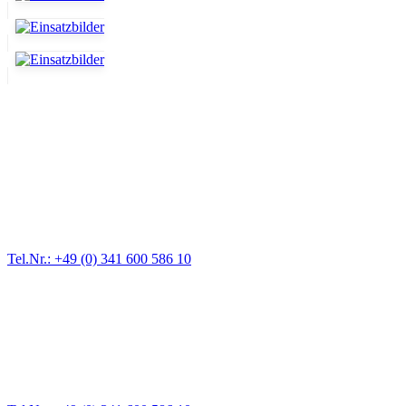
Abschlepp- und Bergungsdienst
Für jede Gewichtsklasse steht das passende Einsatzfahrzeug bereit,
vom Kleinkraftrad über PKW bis zu LKW und Reisebussen. Auch
Zufahrten und Parkhäuser sind für uns kein Problem.
Tel.Nr.: +49 (0) 341 600 586 10
Pannendienst für LKW + PKW
Ein Reifen ist platt, der Wagen springt nicht an – Pannen gibt es
immer wieder. Kleine Pannen beheben wir gleich vor Ort und
größere Reparaturen übernehmen wir in unserer Werkstatt.