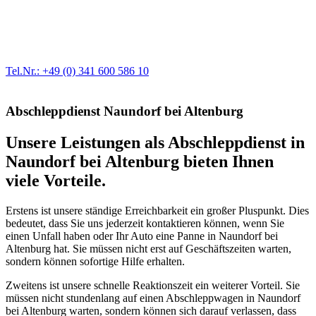
Egal ob Motor oder Bremsen - unsere langjährige Erfahrung und
modernste Prüftechnik machen uns zu Experten in allen Bereichen
der Fahrzeugmechanik. Selbstverständlich erhalten Sie jedes
Ersatzteil in Erstausrüster-Qualität.
Tel.Nr.: +49 (0) 341 600 586 10
Abschleppdienst Naundorf bei Altenburg
Unsere Leistungen als Abschleppdienst in
Naundorf bei Altenburg bieten Ihnen
viele Vorteile.
Erstens ist unsere ständige Erreichbarkeit ein großer Pluspunkt. Dies
bedeutet, dass Sie uns jederzeit kontaktieren können, wenn Sie
einen Unfall haben oder Ihr Auto eine Panne in Naundorf bei
Altenburg hat. Sie müssen nicht erst auf Geschäftszeiten warten,
sondern können sofortige Hilfe erhalten.
Zweitens ist unsere schnelle Reaktionszeit ein weiterer Vorteil. Sie
müssen nicht stundenlang auf einen Abschleppwagen in Naundorf
bei Altenburg warten, sondern können sich darauf verlassen, dass