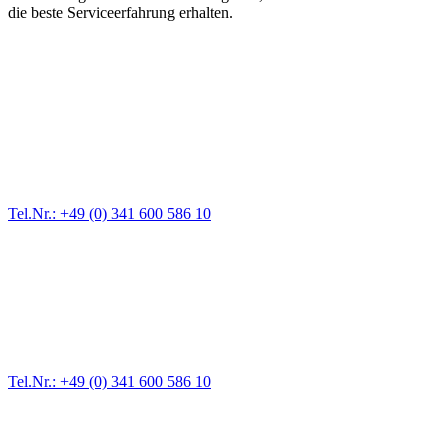
die beste Serviceerfahrung erhalten.
Abschlepp- und Bergungsdienst
Für jede Gewichtsklasse steht das passende Einsatzfahrzeug bereit,
vom Kleinkraftrad über PKW bis zu LKW und Reisebussen. Auch
Zufahrten und Parkhäuser sind für uns kein Problem.
Tel.Nr.: +49 (0) 341 600 586 10
Pannendienst für LKW + PKW
Ein Reifen ist platt, der Wagen springt nicht an – Pannen gibt es
immer wieder. Kleine Pannen beheben wir gleich vor Ort und
größere Reparaturen übernehmen wir in unserer Werkstatt.
Tel.Nr.: +49 (0) 341 600 586 10
Werkstatt für LKW + PKW