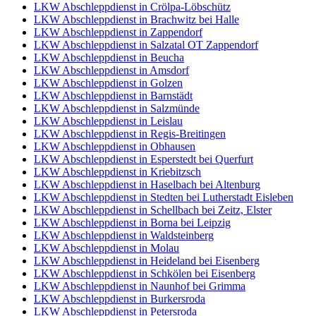
LKW Abschleppdienst in Crölpa-Löbschütz
LKW Abschleppdienst in Brachwitz bei Halle
LKW Abschleppdienst in Zappendorf
LKW Abschleppdienst in Salzatal OT Zappendorf
LKW Abschleppdienst in Beucha
LKW Abschleppdienst in Amsdorf
LKW Abschleppdienst in Golzen
LKW Abschleppdienst in Barnstädt
LKW Abschleppdienst in Salzmünde
LKW Abschleppdienst in Leislau
LKW Abschleppdienst in Regis-Breitingen
LKW Abschleppdienst in Obhausen
LKW Abschleppdienst in Esperstedt bei Querfurt
LKW Abschleppdienst in Kriebitzsch
LKW Abschleppdienst in Haselbach bei Altenburg
LKW Abschleppdienst in Stedten bei Lutherstadt Eisleben
LKW Abschleppdienst in Schellbach bei Zeitz, Elster
LKW Abschleppdienst in Borna bei Leipzig
LKW Abschleppdienst in Waldsteinberg
LKW Abschleppdienst in Molau
LKW Abschleppdienst in Heideland bei Eisenberg
LKW Abschleppdienst in Schkölen bei Eisenberg
LKW Abschleppdienst in Naunhof bei Grimma
LKW Abschleppdienst in Burkersroda
LKW Abschleppdienst in Petersroda