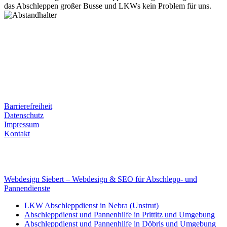
das Abschleppen großer Busse und LKWs kein Problem für uns.
Postanschrift
Ernst-Thälmann-Str. 61
06679 Hohenmölsen
Kontaktdaten
Tel. Nr.: +49 (0) 341 600 586 10
Mobile: +49 (0) 170 415 73 72
Rechtliches
Barrierefreiheit
Datenschutz
Impressum
Kontakt
Internet
E-Mail: deha-bergedienst@gmx.de
Internet: www.autoservice-deha.de
Webdesign Siebert – Webdesign & SEO für Abschlepp- und
Pannendienste
LKW Abschleppdienst in Nebra (Unstrut)
Abschleppdienst und Pannenhilfe in Prittitz und Umgebung
Abschleppdienst und Pannenhilfe in Döbris und Umgebung