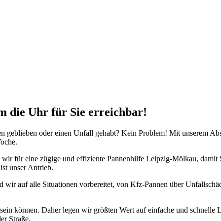
nste Prüftechnik machen uns zu Experten in allen Bereichen der Fahrze
 die Uhr für Sie erreichbar!
iegen geblieben oder einen Unfall gehabt? Kein Problem! Mit unserem A
Woche.
r für eine zügige und effiziente Pannenhilfe Leipzig-Mölkau, damit Sie
ist unser Antrieb.
 wir auf alle Situationen vorbereitet, von Kfz-Pannen über Unfallsch
 sein können. Daher legen wir größten Wert auf einfache und schnelle
er Straße.