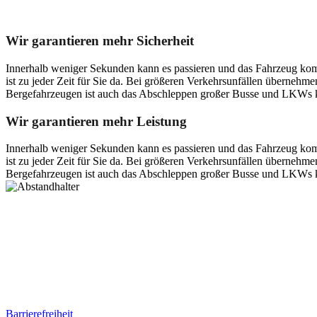
Unser Abschleppdienst kann viel!
Wir garantieren mehr Sicherheit
Innerhalb weniger Sekunden kann es passieren und das Fahrzeug kom
ist zu jeder Zeit für Sie da. Bei größeren Verkehrsunfällen überneh
Bergefahrzeugen ist auch das Abschleppen großer Busse und LKWs k
Wir garantieren mehr Leistung
Innerhalb weniger Sekunden kann es passieren und das Fahrzeug kom
ist zu jeder Zeit für Sie da. Bei größeren Verkehrsunfällen überneh
Bergefahrzeugen ist auch das Abschleppen großer Busse und LKWs k
Postanschrift
Ernst-Thälmann-Str. 61
06679 Hohenmölsen
Kontaktdaten
Tel. Nr.: +49 (0) 341 600 586 10
Mobile: +49 (0) 170 415 73 72
Rechtliches
Barrierefreiheit