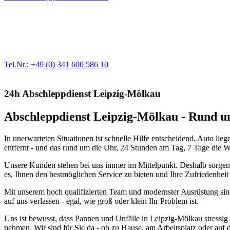
Werkstatt für LKW + PKW
Egal ob Motor oder Bremsen - unsere langjährige Erfahrung und moder
Erstausrüster-Qualität.
Tel.Nr.: +49 (0) 341 600 586 10
24h Abschleppdienst Leipzig-Mölkau
Abschleppdienst Leipzig-Mölkau - Rund um
In unerwarteten Situationen ist schnelle Hilfe entscheidend. Auto l
entfernt - und das rund um die Uhr, 24 Stunden am Tag, 7 Tage die 
Unsere Kunden stehen bei uns immer im Mittelpunkt. Deshalb sorgen wi
es, Ihnen den bestmöglichen Service zu bieten und Ihre Zufriedenheit 
Mit unserem hoch qualifizierten Team und modernster Ausrüstung sind
auf uns verlassen - egal, wie groß oder klein Ihr Problem ist.
Uns ist bewusst, dass Pannen und Unfälle in Leipzig-Mölkau stressig
nehmen. Wir sind für Sie da - ob zu Hause, am Arbeitsplatz oder auf d