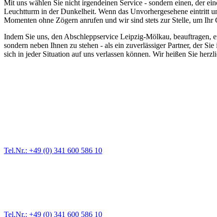
Mit uns wählen Sie nicht irgendeinen Service - sondern einen, der ein
Leuchtturm in der Dunkelheit. Wenn das Unvorhergesehene eintritt un
Momenten ohne Zögern anrufen und wir sind stets zur Stelle, um Ihr
Indem Sie uns, den Abschleppservice Leipzig-Mölkau, beauftragen, ents
sondern neben Ihnen zu stehen - als ein zuverlässiger Partner, der Sie
sich in jeder Situation auf uns verlassen können. Wir heißen Sie herz
Abschlepp- und Bergungsdienst
Für jede Gewichtsklasse steht das passende Einsatzfahrzeug bereit,
Tel.Nr.: +49 (0) 341 600 586 10
Pannendienst für LKW + PKW
Ein Reifen ist platt, der Wagen springt nicht an – Pannen gibt es im
Tel.Nr.: +49 (0) 341 600 586 10