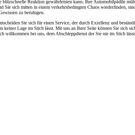
e blitzschnelle Reaktion gewährleisten kann, Ihre Automobilpädile mühe
d Sie sich mitten in einem verkehrsbedingten Chaos wiederfinden, sind
 Gewissen zu beruhigen.
cheiden Sie sich für einen Service, der durch Exzellenz und beständige 
 in keiner Lage im Stich lässt. Mit uns an Ihrer Seite können Sie sich s
lich willkommen bei uns, dem Abschleppdienst der Sie nie im Stich lässt
 vom Kleinkraftrad über PKW bis zu LKW und Reisebussen. Auch Zufahr
mer wieder. Kleine Pannen beheben wir gleich vor Ort und größere Repa