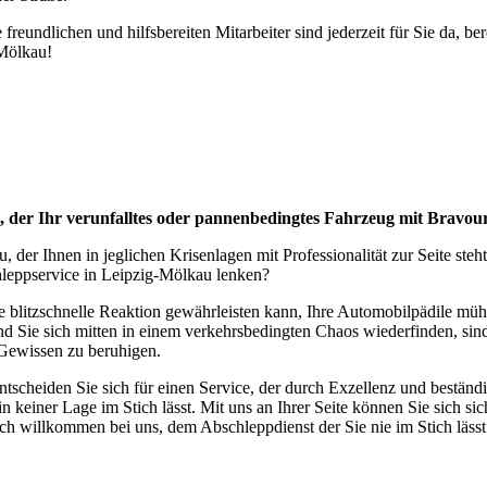
eundlichen und hilfsbereiten Mitarbeiter sind jederzeit für Sie da, be
-Mölkau!
, der Ihr verunfalltes oder pannenbedingtes Fahrzeug mit Bravou
 der Ihnen in jeglichen Krisenlagen mit Professionalität zur Seite ste
hleppservice in Leipzig-Mölkau lenken?
e blitzschnelle Reaktion gewährleisten kann, Ihre Automobilpädile mühe
d Sie sich mitten in einem verkehrsbedingten Chaos wiederfinden, sind
 Gewissen zu beruhigen.
cheiden Sie sich für einen Service, der durch Exzellenz und beständige 
 in keiner Lage im Stich lässt. Mit uns an Ihrer Seite können Sie sich s
lich willkommen bei uns, dem Abschleppdienst der Sie nie im Stich lässt