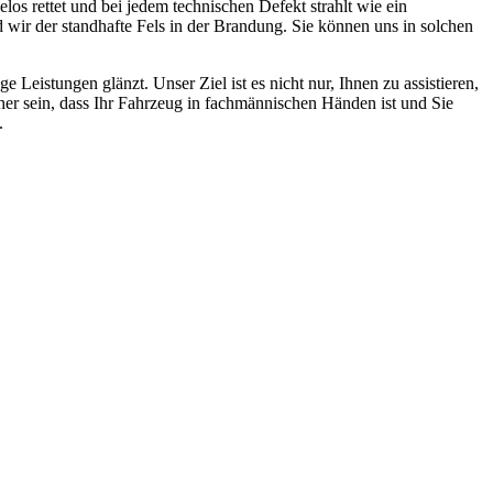
los rettet und bei jedem technischen Defekt strahlt wie ein
 wir der standhafte Fels in der Brandung. Sie können uns in solchen
Leistungen glänzt. Unser Ziel ist es nicht nur, Ihnen zu assistieren,
icher sein, dass Ihr Fahrzeug in fachmännischen Händen ist und Sie
.
ten und Parkhäuser sind für uns kein Problem.
raturen übernehmen wir in unserer Werkstatt.