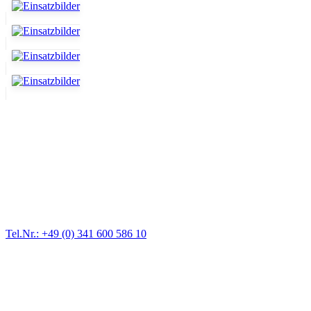
Abschlepp- und Bergungsdienst
Für jede Gewichtsklasse steht das passende Einsatzfahrzeug bereit,
vom Kleinkraftrad über PKW bis zu LKW und Reisebussen. Auch
Zufahrten und Parkhäuser sind für uns kein Problem.
Tel.Nr.: +49 (0) 341 600 586 10
Pannendienst für LKW + PKW
Ein Reifen ist platt, der Wagen springt nicht an – Pannen gibt es