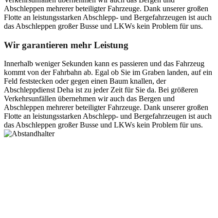
Abschleppen mehrerer beteiligter Fahrzeuge. Dank unserer großen
Flotte an leistungsstarken Abschlepp- und Bergefahrzeugen ist auch
das Abschleppen großer Busse und LKWs kein Problem für uns.
Wir garantieren mehr Leistung
Innerhalb weniger Sekunden kann es passieren und das Fahrzeug
kommt von der Fahrbahn ab. Egal ob Sie im Graben landen, auf ein
Feld feststecken oder gegen einen Baum knallen, der
Abschleppdienst Deha ist zu jeder Zeit für Sie da. Bei größeren
Verkehrsunfällen übernehmen wir auch das Bergen und
Abschleppen mehrerer beteiligter Fahrzeuge. Dank unserer großen
Flotte an leistungsstarken Abschlepp- und Bergefahrzeugen ist auch
das Abschleppen großer Busse und LKWs kein Problem für uns.
Postanschrift
Ernst-Thälmann-Str. 61
06679 Hohenmölsen
Kontaktdaten
Tel. Nr.: +49 (0) 341 600 586 10
Mobile: +49 (0) 170 415 73 72
Rechtliches