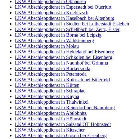
LKW Abschleppdienst in Obhausen
LKW Abschleppdienst in Esperstedt bei Querfurt
LKW Abschleppdienst in Kriebitzsch
LKW Abschleppdienst in Haselbach bei Altenburg
LKW Abschleppdienst in Stedten bei Lutherstadt Eisleben
LKW Abschleppdienst in Schellbach bei Zeitz, Elster
LKW Abschleppdienst in Borna bei Leipzig
LKW Abschleppdienst in Waldsteinberg
LKW Abschleppdienst in Molau
LKW Abschleppdienst in Heideland bei Eisenberg
LKW Abschleppdienst in Schkölen bei Eisenberg
LKW Abschleppdienst in Naunhof bei Grimma
LKW Abschleppdienst in Burkersroda
LKW Abschleppdienst in Petersroda
LKW Abschleppdienst in Roitzsch bei Bitterfeld
LKW Abschleppdienst in Kütten
LKW Abschleppdienst in Schraplau
LKW Abschleppdienst in Kayna
LKW Abschleppdienst in Thalwinkel
LKW Abschleppdienst in Reinsdorf bei Naumburg
LKW Abschleppdienst in Abtlöbnitz
LKW Abschleppdienst in Höhnstedt
LKW Abschleppdienst in Salzatal OT Höhnstedt
LKW Abschleppdienst in Kitzscher
LKW Abschleppdienst in Gösen bei Eisenberg