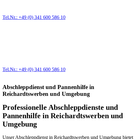
immer wieder. Kleine Pannen beheben wir gleich vor Ort und
größere Reparaturen übernehmen wir in unserer Werkstatt.
Tel.Nr.: +49 (0) 341 600 586 10
Werkstatt für LKW + PKW
Egal ob Motor oder Bremsen - unsere langjährige Erfahrung und
modernste Prüftechnik machen uns zu Experten in allen Bereichen
der Fahrzeugmechanik. Selbstverständlich erhalten Sie jedes
Ersatzteil in Erstausrüster-Qualität.
Tel.Nr.: +49 (0) 341 600 586 10
Abschleppdienst und Pannenhilfe in
Reichardtswerben und Umgebung
Professionelle Abschleppdienste und
Pannenhilfe in Reichardtswerben und
Umgebung
Unser Abschleppdienst in Reichardtswerben und Umgebung bietet