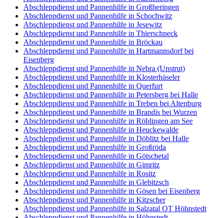
Abschleppdienst und Pannenhilfe in Großheringen
Abschleppdienst und Pannenhilfe in Schochwitz
Abschleppdienst und Pannenhilfe in Jesewitz
Abschleppdienst und Pannenhilfe in Thierschneck
Abschleppdienst und Pannenhilfe in Bröckau
Abschleppdienst und Pannenhilfe in Hartmannsdorf bei
Eisenberg
Abschleppdienst und Pannenhilfe in Nebra (Unstrut)
Abschleppdienst und Pannenhilfe in Klosterhäseler
Abschleppdienst und Pannenhilfe in Querfurt
Abschleppdienst und Pannenhilfe in Petersberg bei Halle
Abschleppdienst und Pannenhilfe in Treben bei Altenburg
Abschleppdienst und Pannenhilfe in Brandis bei Wurzen
Abschleppdienst und Pannenhilfe in Röblingen am See
Abschleppdienst und Pannenhilfe in Heuckewalde
Abschleppdienst und Pannenhilfe in Döblitz bei Halle
Abschleppdienst und Pannenhilfe in Großröda
Abschleppdienst und Pannenhilfe in Götschetal
Abschleppdienst und Pannenhilfe in Gimritz
Abschleppdienst und Pannenhilfe in Rositz
Abschleppdienst und Pannenhilfe in Glebitzsch
Abschleppdienst und Pannenhilfe in Gösen bei Eisenberg
Abschleppdienst und Pannenhilfe in Kitzscher
Abschleppdienst und Pannenhilfe in Salzatal OT Höhnstedt
Abschleppdienst und Pannenhilfe in Höhnstedt