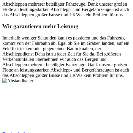
Abschleppen mehrerer beteiligter Fahrzeuge. Dank unserer großen
Flotte an leistungsstarken Abschlepp- und Bergefahrzeugen ist auch
das Abschleppen großer Busse und LKWs kein Problem für uns.
Wir garantieren mehr Leistung
Innerhalb weniger Sekunden kann es passieren und das Fahrzeug
kommt von der Fahrbahn ab. Egal ob Sie im Graben landen, auf ein
Feld feststecken oder gegen einen Baum knallen, der
Abschleppdienst Deha ist zu jeder Zeit für Sie da. Bei größeren
Verkehrsunfällen übernehmen wir auch das Bergen und
Abschleppen mehrerer beteiligter Fahrzeuge. Dank unserer großen
Flotte an leistungsstarken Abschlepp- und Bergefahrzeugen ist auch
das Abschleppen großer Busse und LKWs kein Problem für uns.
Postanschrift
Ernst-Thälmann-Str. 61
06679 Hohenmölsen
Kontaktdaten
Tel. Nr.: +49 (0) 341 600 586 10
Mobile: +49 (0) 170 415 73 72
Rechtliches