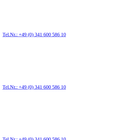
Für jede Gewichtsklasse steht das passende Einsatzfahrzeug bereit,
vom Kleinkraftrad über PKW bis zu LKW und Reisebussen. Auch
Zufahrten und Parkhäuser sind für uns kein Problem.
Tel.Nr.: +49 (0) 341 600 586 10
Pannendienst für LKW + PKW
Ein Reifen ist platt, der Wagen springt nicht an – Pannen gibt es
immer wieder. Kleine Pannen beheben wir gleich vor Ort und
größere Reparaturen übernehmen wir in unserer Werkstatt.
Tel.Nr.: +49 (0) 341 600 586 10
Werkstatt für LKW + PKW
Egal ob Motor oder Bremsen - unsere langjährige Erfahrung und
modernste Prüftechnik machen uns zu Experten in allen Bereichen
der Fahrzeugmechanik. Selbstverständlich erhalten Sie jedes
Ersatzteil in Erstausrüster-Qualität.
Tel.Nr.: +49 (0) 341 600 586 10