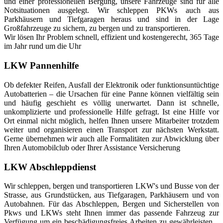
und einer professionellen Bergung, unsere Fahrzeuge sind für alle
Notsituationen ausgelegt. Wir schleppen PKWs auch aus
Parkhäusern und Tiefgaragen heraus und sind in der Lage
Großfahrzeuge zu sichern, zu bergen und zu transportieren.
Wir lösen Ihr Problem schnell, effizient und kostengerecht, 365 Tage
im Jahr rund um die Uhr
LKW Pannenhilfe
Ob defekter Reifen, Ausfall der Elektronik oder funktionsuntüchtige
Autobatterien – die Ursachen für eine Panne können vielfältig sein
und häufig geschieht es völlig unerwartet. Dann ist schnelle,
unkomplizierte und professionelle Hilfe gefragt. Ist eine Hilfe vor
Ort einmal nicht möglich, helfen Ihnen unsere Mitarbeiter trotzdem
weiter und organisieren einen Transport zur nächsten Werkstatt.
Gerne übernehmen wir auch alle Formalitäten zur Abwicklung über
Ihren Automobilclub oder Ihrer Assistance Versicherung
LKW Abschleppdienst
Wir schleppen, bergen und transportieren LKW's und Busse von der
Strasse, aus Grundstücken, aus Tiefgaragen, Parkhäusern und von
Autobahnen. Für das Abschleppen, Bergen und Sicherstellen von
Pkws und LKWs steht Ihnen immer das passende Fahrzeug zur
Verfügung um ein beschädigungsfreies Arbeiten zu gewährleisten. .