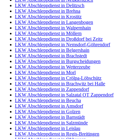
LKW Abschleppdienst in Delitzsch
LKW Abschleppdienst in Brehna
LKW Abschleppdienst in Krostitz
LKW Abschleppdienst in Langenbogen
LKW Abschleppdienst in Walpernhain
LKW Abschleppdienst in Möllern
LKW Abschleppdienst in Droßdorf bei Zeitz
LKW Abschleppdienst in Nemsdorf-Göhrendorf
LKW Abschleppdienst in Belgershain
LKW Abschleppdienst in Brachstedt
LKW Abschleppdienst in Burgscheidungen
LKW Abschleppdienst in Wetterzeube
LKW Abschleppdienst in Morl
LKW Abschleppdienst in Crölpa-Löbschütz
LKW Abschleppdienst in Brachwitz bei Halle
LKW Abschleppdienst in Zappendorf
LKW Abschleppdienst in Salzatal OT Zappendorf
LKW Abschleppdienst in Beucha
LKW Abschleppdienst in Amsdorf
LKW Abschleppdienst in Golzen
LKW Abschleppdienst in Barnstädt
LKW Abschleppdienst in Salzmünde
LKW Abschleppdienst in Leislau
LKW Abschleppdienst in Regis-Breitingen