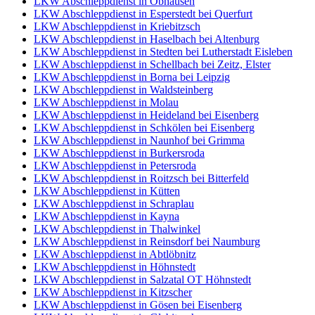
LKW Abschleppdienst in Obhausen
LKW Abschleppdienst in Esperstedt bei Querfurt
LKW Abschleppdienst in Kriebitzsch
LKW Abschleppdienst in Haselbach bei Altenburg
LKW Abschleppdienst in Stedten bei Lutherstadt Eisleben
LKW Abschleppdienst in Schellbach bei Zeitz, Elster
LKW Abschleppdienst in Borna bei Leipzig
LKW Abschleppdienst in Waldsteinberg
LKW Abschleppdienst in Molau
LKW Abschleppdienst in Heideland bei Eisenberg
LKW Abschleppdienst in Schkölen bei Eisenberg
LKW Abschleppdienst in Naunhof bei Grimma
LKW Abschleppdienst in Burkersroda
LKW Abschleppdienst in Petersroda
LKW Abschleppdienst in Roitzsch bei Bitterfeld
LKW Abschleppdienst in Kütten
LKW Abschleppdienst in Schraplau
LKW Abschleppdienst in Kayna
LKW Abschleppdienst in Thalwinkel
LKW Abschleppdienst in Reinsdorf bei Naumburg
LKW Abschleppdienst in Abtlöbnitz
LKW Abschleppdienst in Höhnstedt
LKW Abschleppdienst in Salzatal OT Höhnstedt
LKW Abschleppdienst in Kitzscher
LKW Abschleppdienst in Gösen bei Eisenberg