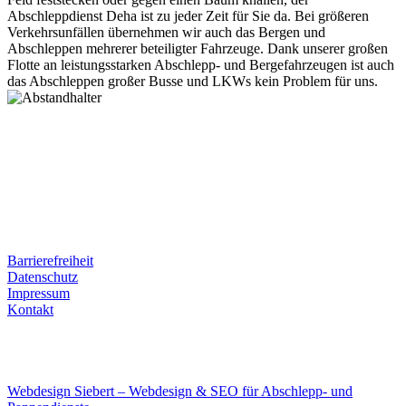
Abschleppdienst Deha ist zu jeder Zeit für Sie da. Bei größeren
Verkehrsunfällen übernehmen wir auch das Bergen und
Abschleppen mehrerer beteiligter Fahrzeuge. Dank unserer großen
Flotte an leistungsstarken Abschlepp- und Bergefahrzeugen ist auch
das Abschleppen großer Busse und LKWs kein Problem für uns.
Postanschrift
Ernst-Thälmann-Str. 61
06679 Hohenmölsen
Kontaktdaten
Tel. Nr.: +49 (0) 341 600 586 10
Mobile: +49 (0) 170 415 73 72
Rechtliches
Barrierefreiheit
Datenschutz
Impressum
Kontakt
Internet
E-Mail: deha-bergedienst@gmx.de
Internet: www.autoservice-deha.de
Webdesign Siebert – Webdesign & SEO für Abschlepp- und