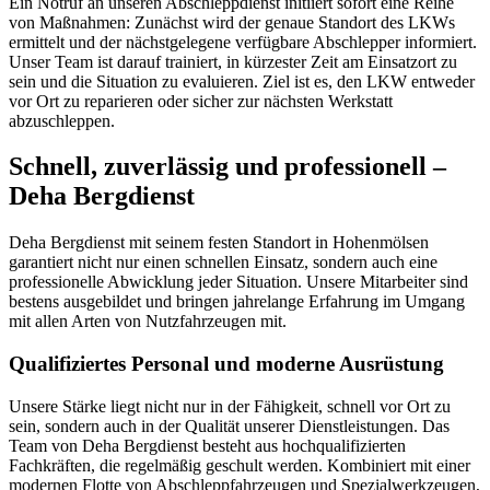
Ein Notruf an unseren Abschleppdienst initiiert sofort eine Reihe
von Maßnahmen: Zunächst wird der genaue Standort des LKWs
ermittelt und der nächstgelegene verfügbare Abschlepper informiert.
Unser Team ist darauf trainiert, in kürzester Zeit am Einsatzort zu
sein und die Situation zu evaluieren. Ziel ist es, den LKW entweder
vor Ort zu reparieren oder sicher zur nächsten Werkstatt
abzuschleppen.
Schnell, zuverlässig und professionell –
Deha Bergdienst
Deha Bergdienst mit seinem festen Standort in Hohenmölsen
garantiert nicht nur einen schnellen Einsatz, sondern auch eine
professionelle Abwicklung jeder Situation. Unsere Mitarbeiter sind
bestens ausgebildet und bringen jahrelange Erfahrung im Umgang
mit allen Arten von Nutzfahrzeugen mit.
Qualifiziertes Personal und moderne Ausrüstung
Unsere Stärke liegt nicht nur in der Fähigkeit, schnell vor Ort zu
sein, sondern auch in der Qualität unserer Dienstleistungen. Das
Team von Deha Bergdienst besteht aus hochqualifizierten
Fachkräften, die regelmäßig geschult werden. Kombiniert mit einer
modernen Flotte von Abschleppfahrzeugen und Spezialwerkzeugen,