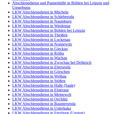
Abschleppdienst und Pannenhilfe in Böhlen bei Leipzig und
Umgebung
LKW Abschleppdienst in Mücheln
LKW Abschleppdienst in Schleberoda
LKW Abschleppdienst in Naumburg
LKW Abschleppdienst in Wiedemar
LKW Abschleppdienst in Böhlen bei Leipzig
LKW Abschleppdienst in Theißen
LKW Abschleppdienst in Luckenau
LKW Abschleppdienst in Nonnewitz
LKW Abschleppdienst in Gieckau
LKW Abschleppdienst in Rötha
LKW Abschleppdienst in Wachau
LKW Abschleppdienst in Zwochau bei Delitzsch
LKW Abschleppdienst in Ebersroda
LKW Abschleppdienst in Görschen
LKW Abschleppdienst in Wethau
LKW Abschleppdienst in Stößen
LKW Abschleppdienst in Halle (Saale)
LKW Abschleppdienst in Elsteraue
LKW Abschleppdienst in Meineweh
LKW Abschleppdienst in Oechlitz
LKW Abschleppdienst in Baumersroda
LKW Abschleppdienst in Unterkaka
LKW Abschleppdienst in Freyburg (Unstrut)