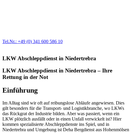
Werkstatt für LKW + PKW
Egal ob Motor oder Bremsen - unsere langjährige Erfahrung und
modernste Prüftechnik machen uns zu Experten in allen Bereichen
der Fahrzeugmechanik. Selbstverständlich erhalten Sie jedes
Ersatzteil in Erstausrüster-Qualität.
Tel.Nr.: +49 (0) 341 600 586 10
LKW Abschleppdienst in Niedertrebra
LKW Abschleppdienst in Niedertrebra – Ihre
Rettung in der Not
Einführung
Im Alltag sind wir oft auf reibungslose Abläufe angewiesen. Dies
gilt besonders für die Transport- und Logistikbranche, wo LKWs
das Rückgrat der Industrie bilden. Aber was passiert, wenn ein
LKW plötzlich ausfällt oder in einen Unfall verwickelt ist? Hier
kommen spezialisierte Abschleppdienste ins Spiel, und in
Niedertrebra und Umgebung ist Deha Bergdienst aus Hohenmölsen