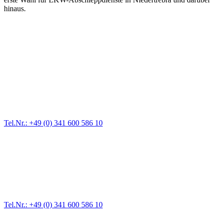
hinaus.
Abschlepp- und Bergungsdienst
Für jede Gewichtsklasse steht das passende Einsatzfahrzeug bereit,
vom Kleinkraftrad über PKW bis zu LKW und Reisebussen. Auch
Zufahrten und Parkhäuser sind für uns kein Problem.
Tel.Nr.: +49 (0) 341 600 586 10
Pannendienst für LKW + PKW
Ein Reifen ist platt, der Wagen springt nicht an – Pannen gibt es
immer wieder. Kleine Pannen beheben wir gleich vor Ort und
größere Reparaturen übernehmen wir in unserer Werkstatt.
Tel.Nr.: +49 (0) 341 600 586 10