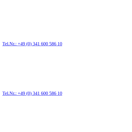
Abschlepp- und Bergungsdienst
Für jede Gewichtsklasse steht das passende Einsatzfahrzeug bereit,
vom Kleinkraftrad über PKW bis zu LKW und Reisebussen. Auch
Zufahrten und Parkhäuser sind für uns kein Problem.
Tel.Nr.: +49 (0) 341 600 586 10
Pannendienst für LKW + PKW
Ein Reifen ist platt, der Wagen springt nicht an – Pannen gibt es
immer wieder. Kleine Pannen beheben wir gleich vor Ort und
größere Reparaturen übernehmen wir in unserer Werkstatt.
Tel.Nr.: +49 (0) 341 600 586 10
Werkstatt für LKW + PKW
Egal ob Motor oder Bremsen - unsere langjährige Erfahrung und
modernste Prüftechnik machen uns zu Experten in allen Bereichen
der Fahrzeugmechanik. Selbstverständlich erhalten Sie jedes