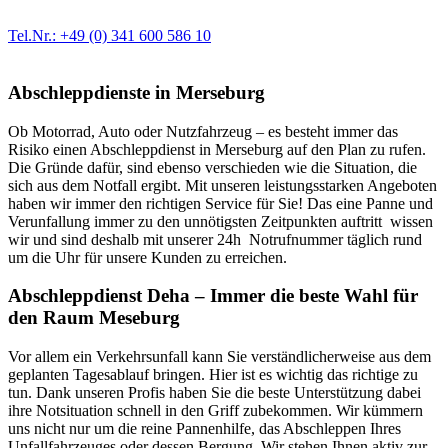
Ersatzteil in Erstausrüster-Qualität.
Tel.Nr.: +49 (0) 341 600 586 10
Abschleppdienste in Merseburg
Ob Motorrad, Auto oder Nutzfahrzeug – es besteht immer das
Risiko einen Abschleppdienst in Merseburg auf den Plan zu rufen.
Die Gründe dafür, sind ebenso verschieden wie die Situation, die
sich aus dem Notfall ergibt. Mit unseren leistungsstarken Angeboten
haben wir immer den richtigen Service für Sie! Das eine Panne und
Verunfallung immer zu den unnötigsten Zeitpunkten auftritt wissen
wir und sind deshalb mit unserer 24h Notrufnummer täglich rund
um die Uhr für unsere Kunden zu erreichen.
Abschleppdienst Deha – Immer die beste Wahl für
den Raum Meseburg
Vor allem ein Verkehrsunfall kann Sie verständlicherweise aus dem
geplanten Tagesablauf bringen. Hier ist es wichtig das richtige zu
tun. Dank unseren Profis haben Sie die beste Unterstützung dabei
ihre Notsituation schnell in den Griff zubekommen. Wir kümmern
uns nicht nur um die reine Pannenhilfe, das Abschleppen Ihres
Unfallfahrzeuges oder dessen Bergung. Wir stehen Ihnen aktiv zur