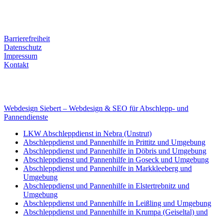
Tel. Nr.: +49 (0) 341 600 586 10
Mobile: +49 (0) 170 415 73 72
Rechtliches
Barrierefreiheit
Datenschutz
Impressum
Kontakt
Internet
E-Mail: deha-bergedienst@gmx.de
Internet: www.autoservice-deha.de
Webdesign Siebert – Webdesign & SEO für Abschlepp- und
Pannendienste
LKW Abschleppdienst in Nebra (Unstrut)
Abschleppdienst und Pannenhilfe in Prittitz und Umgebung
Abschleppdienst und Pannenhilfe in Döbris und Umgebung
Abschleppdienst und Pannenhilfe in Goseck und Umgebung
Abschleppdienst und Pannenhilfe in Markkleeberg und
Umgebung
Abschleppdienst und Pannenhilfe in Elstertrebnitz und
Umgebung
Abschleppdienst und Pannenhilfe in Leißling und Umgebung
Abschleppdienst und Pannenhilfe in Krumpa (Geiseltal) und