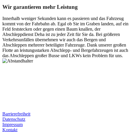
Wir garantieren mehr Leistung
Innerhalb weniger Sekunden kann es passieren und das Fahrzeug
kommt von der Fahrbahn ab. Egal ob Sie im Graben landen, auf ein
Feld feststecken oder gegen einen Baum knallen, der
Abschleppdienst Deha ist zu jeder Zeit für Sie da. Bei größeren
Verkehrsunfällen übernehmen wir auch das Bergen und
Abschleppen mehrerer beteiligter Fahrzeuge. Dank unserer großen
Flotte an leistungsstarken Abschlepp- und Bergefahrzeugen ist auch
das Abschleppen großer Busse und LKWs kein Problem für uns.
Postanschrift
Ernst-Thälmann-Str. 61
06679 Hohenmölsen
Kontaktdaten
Tel. Nr.: +49 (0) 341 600 586 10
Mobile: +49 (0) 170 415 73 72
Rechtliches
Barrierefreiheit
Datenschutz
Impressum
Kontakt