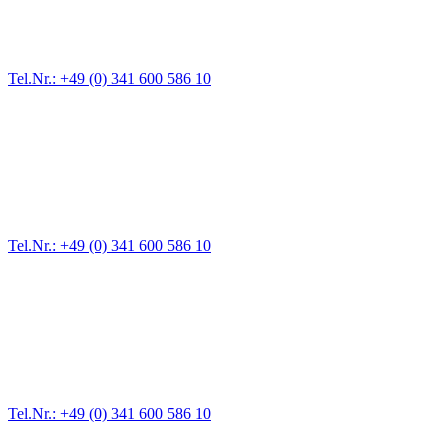
Für jede Gewichtsklasse steht das passende Einsatzfahrzeug bereit,
vom Kleinkraftrad über PKW bis zu LKW und Reisebussen. Auch
Zufahrten und Parkhäuser sind für uns kein Problem.
Tel.Nr.: +49 (0) 341 600 586 10
Pannendienst für LKW + PKW
Ein Reifen ist platt, der Wagen springt nicht an – Pannen gibt es
immer wieder. Kleine Pannen beheben wir gleich vor Ort und
größere Reparaturen übernehmen wir in unserer Werkstatt.
Tel.Nr.: +49 (0) 341 600 586 10
Werkstatt für LKW + PKW
Egal ob Motor oder Bremsen - unsere langjährige Erfahrung und
modernste Prüftechnik machen uns zu Experten in allen Bereichen
der Fahrzeugmechanik. Selbstverständlich erhalten Sie jedes
Ersatzteil in Erstausrüster-Qualität.
Tel.Nr.: +49 (0) 341 600 586 10