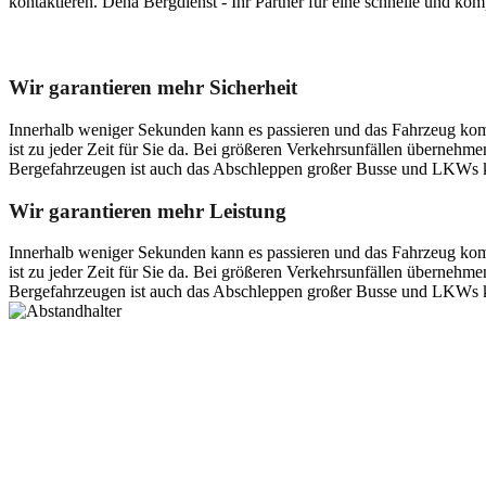
kontaktieren. Deha Bergdienst - Ihr Partner für eine schnelle und k
Unser Abschleppdienst kann viel!
Wir garantieren mehr Sicherheit
Innerhalb weniger Sekunden kann es passieren und das Fahrzeug kom
ist zu jeder Zeit für Sie da. Bei größeren Verkehrsunfällen überneh
Bergefahrzeugen ist auch das Abschleppen großer Busse und LKWs k
Wir garantieren mehr Leistung
Innerhalb weniger Sekunden kann es passieren und das Fahrzeug kom
ist zu jeder Zeit für Sie da. Bei größeren Verkehrsunfällen überneh
Bergefahrzeugen ist auch das Abschleppen großer Busse und LKWs k
Postanschrift
Ernst-Thälmann-Str. 61
06679 Hohenmölsen
Kontaktdaten
Tel. Nr.: +49 (0) 341 600 586 10
Mobile: +49 (0) 170 415 73 72