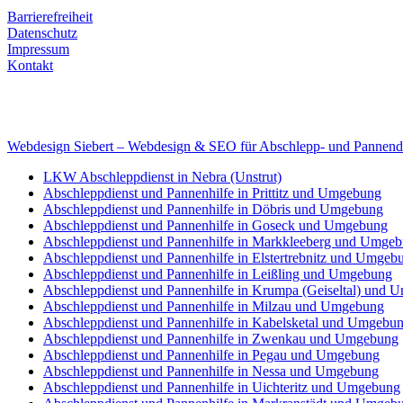
Rechtliches
Barrierefreiheit
Datenschutz
Impressum
Kontakt
Internet
E-Mail: deha-bergedienst@gmx.de
Internet: www.autoservice-deha.de
Webdesign Siebert – Webdesign & SEO für Abschlepp- und Pannend
LKW Abschleppdienst in Nebra (Unstrut)
Abschleppdienst und Pannenhilfe in Prittitz und Umgebung
Abschleppdienst und Pannenhilfe in Döbris und Umgebung
Abschleppdienst und Pannenhilfe in Goseck und Umgebung
Abschleppdienst und Pannenhilfe in Markkleeberg und Umge
Abschleppdienst und Pannenhilfe in Elstertrebnitz und Umgeb
Abschleppdienst und Pannenhilfe in Leißling und Umgebung
Abschleppdienst und Pannenhilfe in Krumpa (Geiseltal) und
Abschleppdienst und Pannenhilfe in Milzau und Umgebung
Abschleppdienst und Pannenhilfe in Kabelsketal und Umgebu
Abschleppdienst und Pannenhilfe in Zwenkau und Umgebung
Abschleppdienst und Pannenhilfe in Pegau und Umgebung
Abschleppdienst und Pannenhilfe in Nessa und Umgebung
Abschleppdienst und Pannenhilfe in Uichteritz und Umgebung