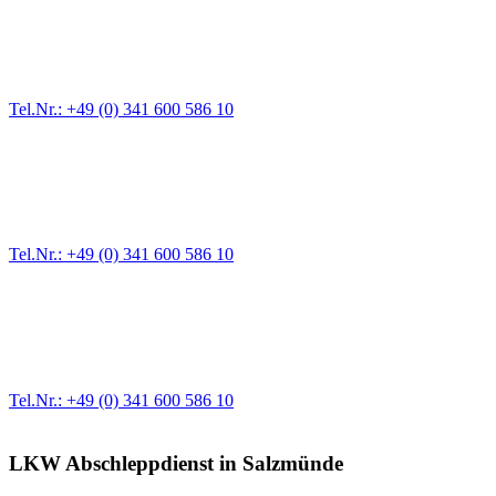
Abschlepp- und Bergungsdienst
Für jede Gewichtsklasse steht das passende Einsatzfahrzeug bereit,
Tel.Nr.: +49 (0) 341 600 586 10
Pannendienst für LKW + PKW
Ein Reifen ist platt, der Wagen springt nicht an – Pannen gibt es im
Tel.Nr.: +49 (0) 341 600 586 10
Werkstatt für LKW + PKW
Egal ob Motor oder Bremsen - unsere langjährige Erfahrung und moder
Erstausrüster-Qualität.
Tel.Nr.: +49 (0) 341 600 586 10
LKW Abschleppdienst in Salzmünde