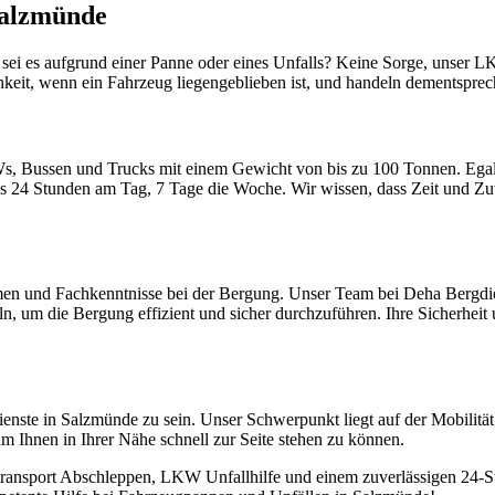
Salzmünde
 sei es aufgrund einer Panne oder eines Unfalls? Keine Sorge, unser L
hkeit, wenn ein Fahrzeug liegengeblieben ist, und handeln dementsprech
s, Bussen und Trucks mit einem Gewicht von bis zu 100 Tonnen. Egal, 
 24 Stunden am Tag, 7 Tage die Woche. Wir wissen, dass Zeit und Zuv
n und Fachkenntnisse bei der Bergung. Unser Team bei Deha Bergdienst i
ln, um die Bergung effizient und sicher durchzuführen. Ihre Sicherheit
dienste in Salzmünde zu sein. Unser Schwerpunkt liegt auf der Mobilit
 Ihnen in Ihrer Nähe schnell zur Seite stehen zu können.
rtransport Abschleppen, LKW Unfallhilfe und einem zuverlässigen 24-S