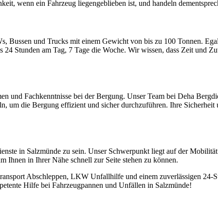
hkeit, wenn ein Fahrzeug liegengeblieben ist, und handeln dementsprech
s, Bussen und Trucks mit einem Gewicht von bis zu 100 Tonnen. Egal, 
 24 Stunden am Tag, 7 Tage die Woche. Wir wissen, dass Zeit und Zuv
n und Fachkenntnisse bei der Bergung. Unser Team bei Deha Bergdienst i
ln, um die Bergung effizient und sicher durchzuführen. Ihre Sicherheit
dienste in Salzmünde zu sein. Unser Schwerpunkt liegt auf der Mobilit
 Ihnen in Ihrer Nähe schnell zur Seite stehen zu können.
rtransport Abschleppen, LKW Unfallhilfe und einem zuverlässigen 24-S
ompetente Hilfe bei Fahrzeugpannen und Unfällen in Salzmünde!