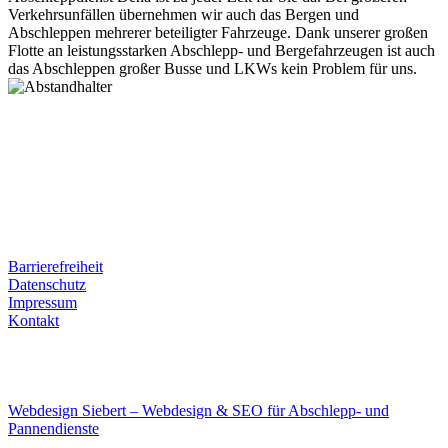
Verkehrsunfällen übernehmen wir auch das Bergen und
Abschleppen mehrerer beteiligter Fahrzeuge. Dank unserer großen
Flotte an leistungsstarken Abschlepp- und Bergefahrzeugen ist auch
das Abschleppen großer Busse und LKWs kein Problem für uns.
Postanschrift
Ernst-Thälmann-Str. 61
06679 Hohenmölsen
Kontaktdaten
Tel. Nr.: +49 (0) 341 600 586 10
Mobile: +49 (0) 170 415 73 72
Rechtliches
Barrierefreiheit
Datenschutz
Impressum
Kontakt
Internet
E-Mail: deha-bergedienst@gmx.de
Internet: www.autoservice-deha.de
Webdesign Siebert – Webdesign & SEO für Abschlepp- und
Pannendienste