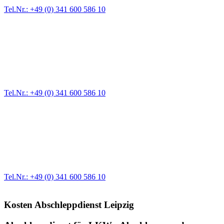
Tel.Nr.: +49 (0) 341 600 586 10
Pannendienst für LKW + PKW
Ein Reifen ist platt, der Wagen springt nicht an – Pannen gibt es
immer wieder. Kleine Pannen beheben wir gleich vor Ort und
größere Reparaturen übernehmen wir in unserer Werkstatt.
Tel.Nr.: +49 (0) 341 600 586 10
Werkstatt für LKW + PKW
Egal ob Motor oder Bremsen - unsere langjährige Erfahrung und
modernste Prüftechnik machen uns zu Experten in allen Bereichen
der Fahrzeugmechanik. Selbstverständlich erhalten Sie jedes
Ersatzteil in Erstausrüster-Qualität.
Tel.Nr.: +49 (0) 341 600 586 10
Kosten Abschleppdienst Leipzig