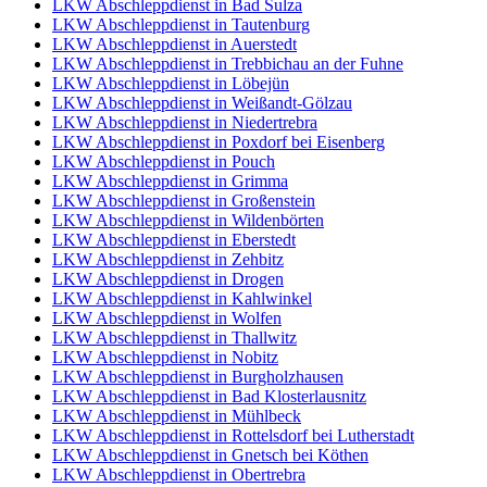
LKW Abschleppdienst in Bad Sulza
LKW Abschleppdienst in Tautenburg
LKW Abschleppdienst in Auerstedt
LKW Abschleppdienst in Trebbichau an der Fuhne
LKW Abschleppdienst in Löbejün
LKW Abschleppdienst in Weißandt-Gölzau
LKW Abschleppdienst in Niedertrebra
LKW Abschleppdienst in Poxdorf bei Eisenberg
LKW Abschleppdienst in Pouch
LKW Abschleppdienst in Grimma
LKW Abschleppdienst in Großenstein
LKW Abschleppdienst in Wildenbörten
LKW Abschleppdienst in Eberstedt
LKW Abschleppdienst in Zehbitz
LKW Abschleppdienst in Drogen
LKW Abschleppdienst in Kahlwinkel
LKW Abschleppdienst in Wolfen
LKW Abschleppdienst in Thallwitz
LKW Abschleppdienst in Nobitz
LKW Abschleppdienst in Burgholzhausen
LKW Abschleppdienst in Bad Klosterlausnitz
LKW Abschleppdienst in Mühlbeck
LKW Abschleppdienst in Rottelsdorf bei Lutherstadt
LKW Abschleppdienst in Gnetsch bei Köthen
LKW Abschleppdienst in Obertrebra