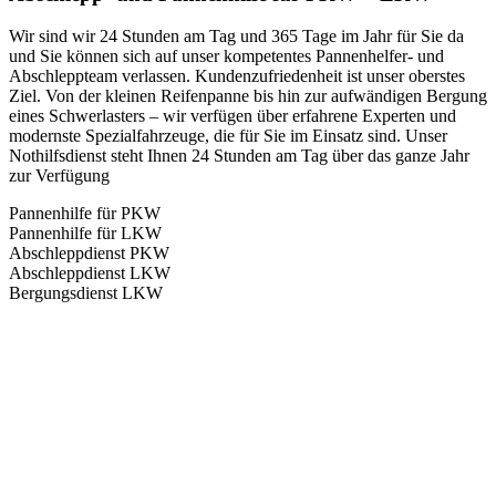
Wir sind wir 24 Stunden am Tag und 365 Tage im Jahr für Sie da
und Sie können sich auf unser kompetentes Pannenhelfer- und
Abschleppteam verlassen. Kundenzufriedenheit ist unser oberstes
Ziel. Von der kleinen Reifenpanne bis hin zur aufwändigen Bergung
eines Schwerlasters – wir verfügen über erfahrene Experten und
modernste Spezialfahrzeuge, die für Sie im Einsatz sind. Unser
Nothilfsdienst steht Ihnen 24 Stunden am Tag über das ganze Jahr
zur Verfügung
Pannenhilfe für PKW
Pannenhilfe für LKW
Abschleppdienst PKW
Abschleppdienst LKW
Bergungsdienst LKW
Abschlepp- und Bergungsdienst
Für jede Gewichtsklasse steht das passende Einsatzfahrzeug bereit,
vom Kleinkraftrad über PKW bis zu LKW und Reisebussen. Auch
Zufahrten und Parkhäuser sind für uns kein Problem.