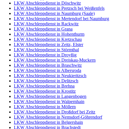
LKW Abschleppdienst in Döschwitz
LKW Abschleppdienst in Pretzsch bei Weißenfels
LKW Abschleppdienst in Naumburg (Saale)
LKW Abschleppdienst in Mertendorf bei Naumburg
LKW Abschleppdienst in Rackwitz
LKW Abschleppdienst in Grana
LKW Abschleppdienst in Hohenthurm
LKW Abschleppdienst in Kretzschau
LKW Abschleppdienst in Zeitz, Elster
LKW Abschleppdienst in Störmthal
LKW Abschleppdienst in Droyßig
LKW Abschleppdienst in Dreiskau-Muckern
LKW Abschleppdienst in Braschwitz
LKW Abschleppdienst in Albersroda
LKW Abschleppdienst in Neukieritzsch
LKW Abschleppdienst in Delitzsch
LKW Abschleppdienst in Brehna
LKW Abschleppdienst in Krostitz
LKW Abschleppdienst in Langenbogen
LKW Abschleppdienst in Walpernhain
LKW Abschleppdienst in Möllern
LKW Abschleppdienst in Droßdorf bei Zeitz
LKW Abschleppdienst in Nemsdorf-Göhrendorf
LKW Abschleppdienst in Belgershain
LKW Abschleppdienst in Brachstedt