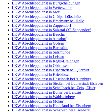
LKW Abschleppdienst in Burgscheidungen
LKW Abschleppdienst in Wetterzeube
LKW Abschleppdienst in Morl
LKW Abschleppdienst in Crölpa-Löbschütz
LKW Abschleppdienst in Brachwitz bei Halle
LKW Abschleppdienst in Zappendorf
LKW Abschleppdienst in Salzatal OT Zappendorf
LKW Abschleppdienst in Beucha
LKW Abschleppdienst in Amsdorf
LKW Abschleppdienst in Golzen
LKW Abschleppdienst in Barnstädt
LKW Abschleppdienst in Salzmünde
LKW Abschleppdienst in Leislau
LKW Abschleppdienst in Regis-Breitingen
LKW Abschleppdienst in Obhausen
LKW Abschleppdienst in Esperstedt bei Querfurt
LKW Abschleppdienst in Kriebitzsch
LKW Abschleppdienst in Haselbach bei Altenburg
LKW Abschleppdienst in Stedten bei Lutherstadt Eisleben
LKW Abschleppdienst in Schellbach bei Zeitz, Elster
LKW Abschleppdienst in Borna bei Leipzig
LKW Abschleppdienst in Waldsteinberg
LKW Abschleppdienst in Molau
LKW Abschleppdienst in Heideland bei Eisenberg
LKW Abschleppdienst in Schkölen bei Eisenberg