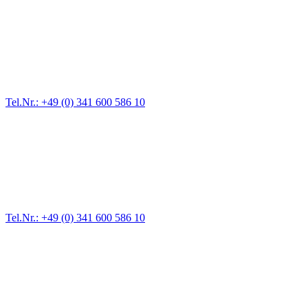
Abschlepp- und Bergungsdienst
Für jede Gewichtsklasse steht das passende Einsatzfahrzeug bereit,
vom Kleinkraftrad über PKW bis zu LKW und Reisebussen. Auch
Zufahrten und Parkhäuser sind für uns kein Problem.
Tel.Nr.: +49 (0) 341 600 586 10
Pannendienst für LKW + PKW
Ein Reifen ist platt, der Wagen springt nicht an – Pannen gibt es
immer wieder. Kleine Pannen beheben wir gleich vor Ort und
größere Reparaturen übernehmen wir in unserer Werkstatt.
Tel.Nr.: +49 (0) 341 600 586 10
Werkstatt für LKW + PKW
Egal ob Motor oder Bremsen - unsere langjährige Erfahrung und
modernste Prüftechnik machen uns zu Experten in allen Bereichen
der Fahrzeugmechanik. Selbstverständlich erhalten Sie jedes