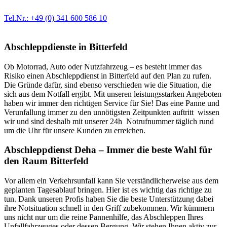
Ersatzteil in Erstausrüster-Qualität.
Tel.Nr.: +49 (0) 341 600 586 10
Abschleppdienste in Bitterfeld
Ob Motorrad, Auto oder Nutzfahrzeug – es besteht immer das
Risiko einen Abschleppdienst in Bitterfeld auf den Plan zu rufen.
Die Gründe dafür, sind ebenso verschieden wie die Situation, die
sich aus dem Notfall ergibt. Mit unseren leistungsstarken Angeboten
haben wir immer den richtigen Service für Sie! Das eine Panne und
Verunfallung immer zu den unnötigsten Zeitpunkten auftritt wissen
wir und sind deshalb mit unserer 24h Notrufnummer täglich rund
um die Uhr für unsere Kunden zu erreichen.
Abschleppdienst Deha – Immer die beste Wahl für
den Raum Bitterfeld
Vor allem ein Verkehrsunfall kann Sie verständlicherweise aus dem
geplanten Tagesablauf bringen. Hier ist es wichtig das richtige zu
tun. Dank unseren Profis haben Sie die beste Unterstützung dabei
ihre Notsituation schnell in den Griff zubekommen. Wir kümmern
uns nicht nur um die reine Pannenhilfe, das Abschleppen Ihres
Unfallfahrzeuges oder dessen Bergung. Wir stehen Ihnen aktiv zur