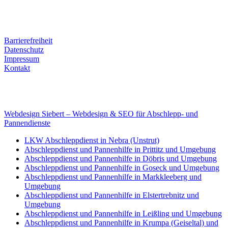
Tel. Nr.: +49 (0) 341 600 586 10
Mobile: +49 (0) 170 415 73 72
Rechtliches
Barrierefreiheit
Datenschutz
Impressum
Kontakt
Internet
E-Mail: deha-bergedienst@gmx.de
Internet: www.autoservice-deha.de
Webdesign Siebert – Webdesign & SEO für Abschlepp- und
Pannendienste
LKW Abschleppdienst in Nebra (Unstrut)
Abschleppdienst und Pannenhilfe in Prittitz und Umgebung
Abschleppdienst und Pannenhilfe in Döbris und Umgebung
Abschleppdienst und Pannenhilfe in Goseck und Umgebung
Abschleppdienst und Pannenhilfe in Markkleeberg und
Umgebung
Abschleppdienst und Pannenhilfe in Elstertrebnitz und
Umgebung
Abschleppdienst und Pannenhilfe in Leißling und Umgebung
Abschleppdienst und Pannenhilfe in Krumpa (Geiseltal) und