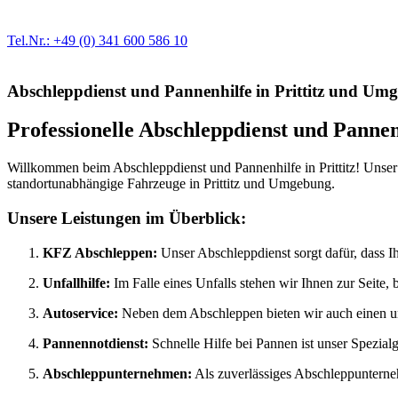
Egal ob Motor oder Bremsen - unsere langjährige Erfahrung und moder
Erstausrüster-Qualität.
Tel.Nr.: +49 (0) 341 600 586 10
Abschleppdienst und Pannenhilfe in Prittitz und Um
Professionelle Abschleppdienst und Pannen
Willkommen beim Abschleppdienst und Pannenhilfe in Prittitz! Unser 
standortunabhängige Fahrzeuge in Prittitz und Umgebung.
Unsere Leistungen im Überblick:
KFZ Abschleppen:
Unser Abschleppdienst sorgt dafür, dass Ihr
Unfallhilfe:
Im Falle eines Unfalls stehen wir Ihnen zur Seite,
Autoservice:
Neben dem Abschleppen bieten wir auch einen um
Pannennotdienst:
Schnelle Hilfe bei Pannen ist unser Spezialge
Abschleppunternehmen:
Als zuverlässiges Abschleppunternehme