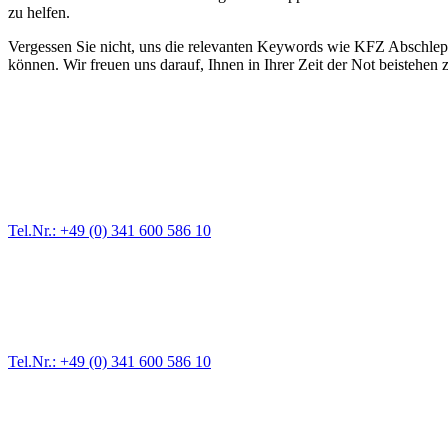
zu helfen.
Vergessen Sie nicht, uns die relevanten Keywords wie KFZ Abschleppe
können. Wir freuen uns darauf, Ihnen in Ihrer Zeit der Not beistehen
Abschlepp- und Bergungsdienst
Für jede Gewichtsklasse steht das passende Einsatzfahrzeug bereit,
Tel.Nr.: +49 (0) 341 600 586 10
Pannendienst für LKW + PKW
Ein Reifen ist platt, der Wagen springt nicht an – Pannen gibt es im
Tel.Nr.: +49 (0) 341 600 586 10
Werkstatt für LKW + PKW