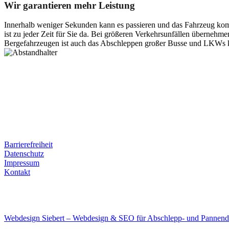
Wir garantieren mehr Leistung
Innerhalb weniger Sekunden kann es passieren und das Fahrzeug kom
ist zu jeder Zeit für Sie da. Bei größeren Verkehrsunfällen überneh
Bergefahrzeugen ist auch das Abschleppen großer Busse und LKWs k
Postanschrift
Ernst-Thälmann-Str. 61
06679 Hohenmölsen
Kontaktdaten
Tel. Nr.: +49 (0) 341 600 586 10
Mobile: +49 (0) 170 415 73 72
Rechtliches
Barrierefreiheit
Datenschutz
Impressum
Kontakt
Internet
E-Mail: deha-bergedienst@gmx.de
Internet: www.autoservice-deha.de
Webdesign Siebert – Webdesign & SEO für Abschlepp- und Pannend