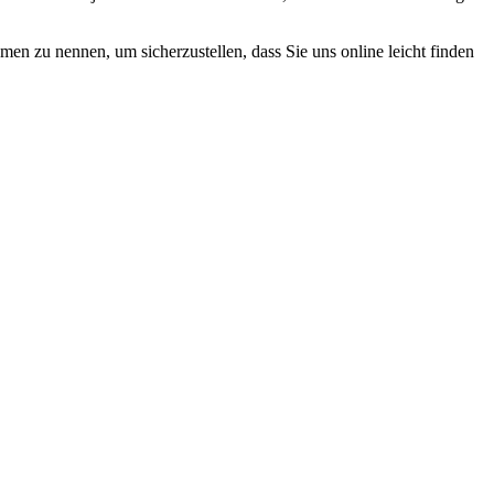
n zu nennen, um sicherzustellen, dass Sie uns online leicht finden
ten und Parkhäuser sind für uns kein Problem.
raturen übernehmen wir in unserer Werkstatt.