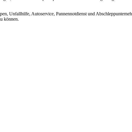
n, Unfallhilfe, Autoservice, Pannennotdienst und Abschleppunternehme
 zu können.
 vom Kleinkraftrad über PKW bis zu LKW und Reisebussen. Auch Zufahr
mer wieder. Kleine Pannen beheben wir gleich vor Ort und größere Repa