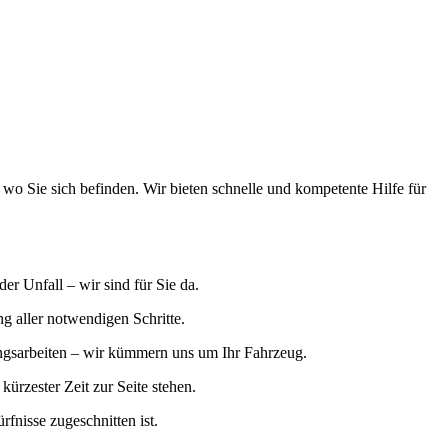
ugmechanik. Selbstverständlich erhalten Sie jedes Ersatzteil in
wo Sie sich befinden. Wir bieten schnelle und kompetente Hilfe für
er Unfall – wir sind für Sie da.
g aller notwendigen Schritte.
ngsarbeiten – wir kümmern uns um Ihr Fahrzeug.
kürzester Zeit zur Seite stehen.
rfnisse zugeschnitten ist.