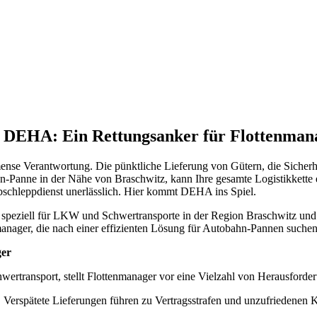
nste Prüftechnik machen uns zu Experten in allen Bereichen der Fahrze
h DEHA: Ein Rettungsanker für Flottenman
nse Verantwortung. Die pünktliche Lieferung von Gütern, die Sicherhe
ahn-Panne in der Nähe von Braschwitz, kann Ihre gesamte Logistikkette 
 Abschleppdienst unerlässlich. Hier kommt DEHA ins Spiel.
speziell für LKW und Schwertransporte in der Region Braschwitz und
nmanager, die nach einer effizienten Lösung für Autobahn-Pannen suchen
ger
rtransport, stellt Flottenmanager vor eine Vielzahl von Herausforde
te. Verspätete Lieferungen führen zu Vertragsstrafen und unzufriedenen