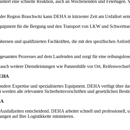
tiert eine schnelle Reaktion, auch an Wochenenden und Feiertagen. So 
n der Region Braschwitz kann DEHA in kürzester Zeit am Unfallort sei
ipment für die Bergung und den Transport von LKW und Schwertranspo
nen und qualifizierten Fachkräften, die mit den spezifischen Anforder
esamten Prozesses auf dem Laufenden und sorgt für eine reibungslose
h weitere Dienstleistungen wie Pannenhilfe vor Ort, Reifenwechsel u
 DEHA
sondere Expertise und spezialisiertes Equipment. DEHA verfügt über 
 werden alle relevanten Sicherheitsvorschriften und gesetzlichen Best
HA
Ausfallzeiten entscheidend. DEHA arbeitet schnell und professionell
ungen auf Ihre Logistikkette minimieren.