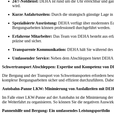
24/7-Notdienst:
DEHA ist rund um die Uhr erreichbar und garan
wird.
Kurze Anfahrtszeiten:
Durch die strategisch günstige Lage i
Spezialisierte Ausrüstung:
DEHA verfügt über modernstes Equ
Bergungsarbeiten können professionell durchgeführt werden.
Erfahrene Mitarbeiter:
Das Team von DEHA besteht aus erfahre
präzise und sicher.
Transparente Kommunikation:
DEHA hält Sie während des g
Umfassender Service:
Neben dem Abschleppen bietet DEHA auc
Schwertransport Abschleppen: Expertise und Kompetenz von
Die Bergung und der Transport von Schwertransporten erfordern be
komplexe Bergungsarbeiten sicher und effizient durchzuführen. Dabei
Autobahn-Panne LKW: Minimierung von Ausfallzeiten mit DE
Im Falle einer LKW-Panne auf der Autobahn ist die Minimierung der 
die Weiterfahrt zu organisieren. So können Sie die negativen Auswirk
Pannenhilfe und Bergung: Ein umfassendes Leistungsportfolio