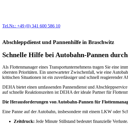
Werkstatt für LKW + PKW
Egal ob Motor oder Bremsen - unsere langjährige Erfahrung und moder
Erstausrüster-Qualität.
Tel.Nr.: +49 (0) 341 600 586 10
Abschleppdienst und Pannenhilfe in Braschwitz
Schnelle Hilfe bei Autobahn-Pannen durc
Als Flottenmanager eines Transportunternehmens tragen Sie eine imme
obersten Prioritäten. Ein unerwarteter Zwischenfall, wie eine Autob
kritischen Situationen ist ein zuverlässiger und schnell reagierender
DEHA bietet einen umfassenden Pannendienst und Abschleppservice 
auf schnelle Reaktionszeiten ist DEHA der ideale Partner für Flotte
Die Herausforderungen von Autobahn-Pannen für Flottenmana
Eine Panne auf der Autobahn, insbesondere mit einem LKW oder Schwe
Zeitdruck:
Jede Minute Stillstand bedeutet finanzielle Verlus