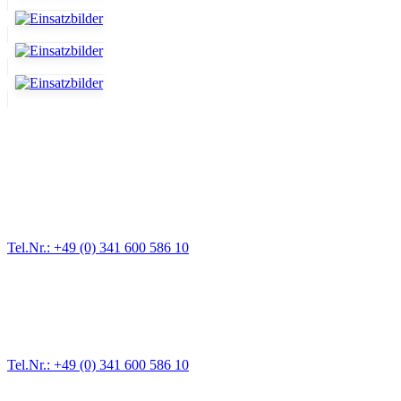
Abschlepp- und Bergungsdienst
Für jede Gewichtsklasse steht das passende Einsatzfahrzeug bereit,
Tel.Nr.: +49 (0) 341 600 586 10
Pannendienst für LKW + PKW
Ein Reifen ist platt, der Wagen springt nicht an – Pannen gibt es im
Tel.Nr.: +49 (0) 341 600 586 10