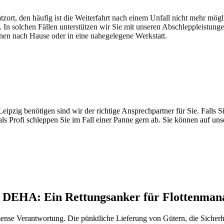
atzort, den häufig ist die Weiterfahrt nach einem Unfall nicht mehr mög
. In solchen Fällen unterstützen wir Sie mit unseren Abschleppleistung
nen nach Hause oder in eine nahegelegene Werkstatt.
t brauchen
pzig benötigen sind wir der richtige Ansprechpartner für Sie. Falls Si
ls Profi schleppen Sie im Fall einer Panne gern ab. Sie können auf un
h DEHA: Ein Rettungsanker für Flottenman
nse Verantwortung. Die pünktliche Lieferung von Gütern, die Sicherhe