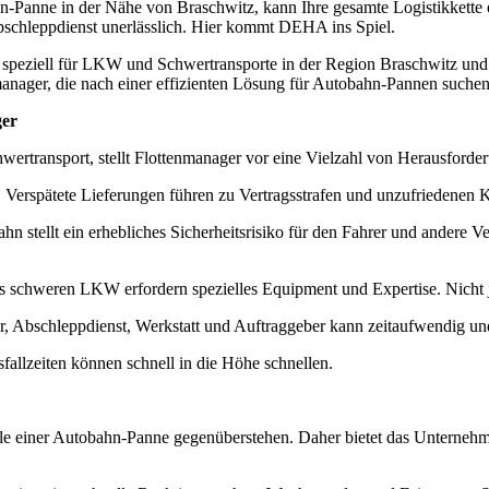
ahn-Panne in der Nähe von Braschwitz, kann Ihre gesamte Logistikkette 
 Abschleppdienst unerlässlich. Hier kommt DEHA ins Spiel.
speziell für LKW und Schwertransporte in der Region Braschwitz und
nmanager, die nach einer effizienten Lösung für Autobahn-Pannen suchen
ger
rtransport, stellt Flottenmanager vor eine Vielzahl von Herausforde
te. Verspätete Lieferungen führen zu Vertragsstrafen und unzufriedenen
stellt ein erhebliches Sicherheitsrisiko für den Fahrer und andere Ver
 schweren LKW erfordern spezielles Equipment und Expertise. Nicht je
, Abschleppdienst, Werkstatt und Auftraggeber kann zeitaufwendig und
allzeiten können schnell in die Höhe schnellen.
 einer Autobahn-Panne gegenüberstehen. Daher bietet das Unternehmen