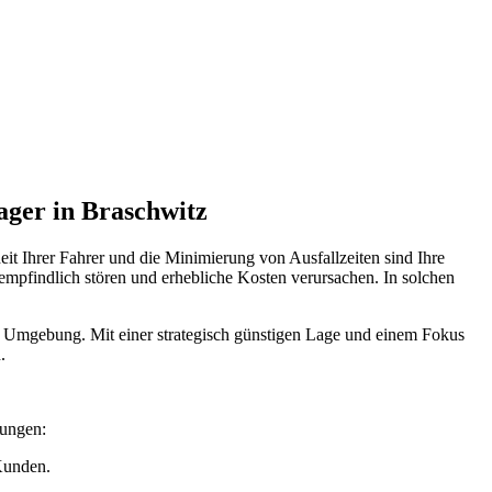
ugmechanik. Selbstverständlich erhalten Sie jedes Ersatzteil in
ager in Braschwitz
it Ihrer Fahrer und die Minimierung von Ausfallzeiten sind Ihre
empfindlich stören und erhebliche Kosten verursachen. In solchen
 Umgebung. Mit einer strategisch günstigen Lage und einem Fokus
.
rungen:
 Kunden.