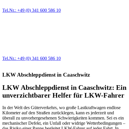
Tel.Nr.: +49 (0) 341 600 586 10
Werkstatt für LKW + PKW
Egal ob Motor oder Bremsen - unsere langjährige Erfahrung und
modernste Prüftechnik machen uns zu Experten in allen Bereichen
der Fahrzeugmechanik. Selbstverständlich erhalten Sie jedes
Ersatzteil in Erstausrüster-Qualität.
Tel.Nr.: +49 (0) 341 600 586 10
LKW Abschleppdienst in Caaschwitz
LKW Abschleppdienst in Caaschwitz: Ein
unverzichtbarer Helfer für LKW-Fahrer
In der Welt des Güterverkehrs, wo große Lastkraftwagen endlose
Kilometer auf den Straßen zurücklegen, kann es jederzeit und
überall zu unvorhergesehenen Schwierigkeiten kommen. Sei es ein
mechanischer Defekt, ein Unfall oder widrige Wetterbedingungen –
das Risiko einer Panne begleitet LKW-Fahrer auf jeder Fahrt. In