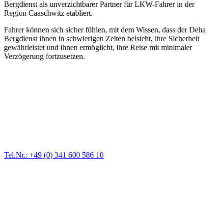
Bergdienst als unverzichtbarer Partner für LKW-Fahrer in der
Region Caaschwitz etabliert.
Fahrer können sich sicher fühlen, mit dem Wissen, dass der Deha
Bergdienst ihnen in schwierigen Zeiten beisteht, ihre Sicherheit
gewährleistet und ihnen ermöglicht, ihre Reise mit minimaler
Verzögerung fortzusetzen.
Abschlepp- und Bergungsdienst
Für jede Gewichtsklasse steht das passende Einsatzfahrzeug bereit,
vom Kleinkraftrad über PKW bis zu LKW und Reisebussen. Auch
Zufahrten und Parkhäuser sind für uns kein Problem.
Tel.Nr.: +49 (0) 341 600 586 10
Pannendienst für LKW + PKW
Ein Reifen ist platt, der Wagen springt nicht an – Pannen gibt es
immer wieder. Kleine Pannen beheben wir gleich vor Ort und
größere Reparaturen übernehmen wir in unserer Werkstatt.