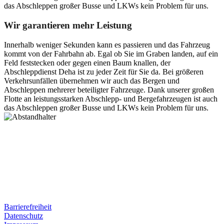
das Abschleppen großer Busse und LKWs kein Problem für uns.
Wir garantieren mehr Leistung
Innerhalb weniger Sekunden kann es passieren und das Fahrzeug
kommt von der Fahrbahn ab. Egal ob Sie im Graben landen, auf ein
Feld feststecken oder gegen einen Baum knallen, der
Abschleppdienst Deha ist zu jeder Zeit für Sie da. Bei größeren
Verkehrsunfällen übernehmen wir auch das Bergen und
Abschleppen mehrerer beteiligter Fahrzeuge. Dank unserer großen
Flotte an leistungsstarken Abschlepp- und Bergefahrzeugen ist auch
das Abschleppen großer Busse und LKWs kein Problem für uns.
Postanschrift
Ernst-Thälmann-Str. 61
06679 Hohenmölsen
Kontaktdaten
Tel. Nr.: +49 (0) 341 600 586 10
Mobile: +49 (0) 170 415 73 72
Rechtliches
Barrierefreiheit
Datenschutz