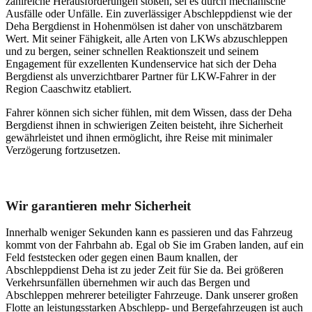
zahlreiche Herausforderungen stoßen, sei es durch mechanische
Ausfälle oder Unfälle. Ein zuverlässiger Abschleppdienst wie der
Deha Bergdienst in Hohenmölsen ist daher von unschätzbarem
Wert. Mit seiner Fähigkeit, alle Arten von LKWs abzuschleppen
und zu bergen, seiner schnellen Reaktionszeit und seinem
Engagement für exzellenten Kundenservice hat sich der Deha
Bergdienst als unverzichtbarer Partner für LKW-Fahrer in der
Region Caaschwitz etabliert.
Fahrer können sich sicher fühlen, mit dem Wissen, dass der Deha
Bergdienst ihnen in schwierigen Zeiten beisteht, ihre Sicherheit
gewährleistet und ihnen ermöglicht, ihre Reise mit minimaler
Verzögerung fortzusetzen.
Unser Abschleppdienst kann viel!
Wir garantieren mehr Sicherheit
Innerhalb weniger Sekunden kann es passieren und das Fahrzeug
kommt von der Fahrbahn ab. Egal ob Sie im Graben landen, auf ein
Feld feststecken oder gegen einen Baum knallen, der
Abschleppdienst Deha ist zu jeder Zeit für Sie da. Bei größeren
Verkehrsunfällen übernehmen wir auch das Bergen und
Abschleppen mehrerer beteiligter Fahrzeuge. Dank unserer großen
Flotte an leistungsstarken Abschlepp- und Bergefahrzeugen ist auch