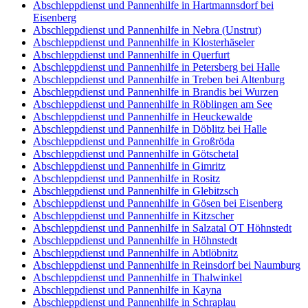
Abschleppdienst und Pannenhilfe in Hartmannsdorf bei
Eisenberg
Abschleppdienst und Pannenhilfe in Nebra (Unstrut)
Abschleppdienst und Pannenhilfe in Klosterhäseler
Abschleppdienst und Pannenhilfe in Querfurt
Abschleppdienst und Pannenhilfe in Petersberg bei Halle
Abschleppdienst und Pannenhilfe in Treben bei Altenburg
Abschleppdienst und Pannenhilfe in Brandis bei Wurzen
Abschleppdienst und Pannenhilfe in Röblingen am See
Abschleppdienst und Pannenhilfe in Heuckewalde
Abschleppdienst und Pannenhilfe in Döblitz bei Halle
Abschleppdienst und Pannenhilfe in Großröda
Abschleppdienst und Pannenhilfe in Götschetal
Abschleppdienst und Pannenhilfe in Gimritz
Abschleppdienst und Pannenhilfe in Rositz
Abschleppdienst und Pannenhilfe in Glebitzsch
Abschleppdienst und Pannenhilfe in Gösen bei Eisenberg
Abschleppdienst und Pannenhilfe in Kitzscher
Abschleppdienst und Pannenhilfe in Salzatal OT Höhnstedt
Abschleppdienst und Pannenhilfe in Höhnstedt
Abschleppdienst und Pannenhilfe in Abtlöbnitz
Abschleppdienst und Pannenhilfe in Reinsdorf bei Naumburg
Abschleppdienst und Pannenhilfe in Thalwinkel
Abschleppdienst und Pannenhilfe in Kayna
Abschleppdienst und Pannenhilfe in Schraplau