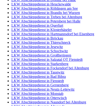
LKW Abschleppdienst in Heuckewalde
LKW Abschleppdienst in Röblingen am See
LKW Abschleppdienst in Brandis bei Wurzen
LKW Abschleppdienst in Treben bei Altenburg
LKW Abschleppdienst in Petersberg bei Halle
LKW Abschleppdienst in Querfurt
LKW Abschleppdienst in Klosterhäseler
LKW Abschleppdienst in Hartmannsdorf bei Eisenberg
LKW Abschleppdienst in Bröckau
LKW Abschleppdienst in Thierschneck
LKW Abschleppdienst in Jesewitz
LKW Abschleppdienst in Schochwitz
LKW Abschleppdienst in Großheringen
LKW Abschleppdienst in Salzatal OT Fienstedt
LKW Abschleppdienst in Starkenberg
LKW Abschleppdienst in Fockendorf bei Altenburg
LKW Abschleppdienst in Taugwitz
LKW Abschleppdienst in Bad Bibra
LKW Abschleppdienst in Fienstedt
LKW Abschleppdienst in Gerstenberg
LKW Abschleppdienst in Neutz-Lettewitz
LKW Abschleppdienst in Monstab
LKW Abschleppdienst in Otterwisch
LKW Abschleppdienst in Naundorf bei Altenburg