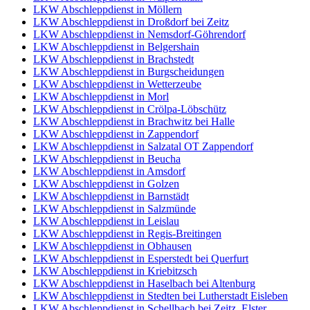
LKW Abschleppdienst in Möllern
LKW Abschleppdienst in Droßdorf bei Zeitz
LKW Abschleppdienst in Nemsdorf-Göhrendorf
LKW Abschleppdienst in Belgershain
LKW Abschleppdienst in Brachstedt
LKW Abschleppdienst in Burgscheidungen
LKW Abschleppdienst in Wetterzeube
LKW Abschleppdienst in Morl
LKW Abschleppdienst in Crölpa-Löbschütz
LKW Abschleppdienst in Brachwitz bei Halle
LKW Abschleppdienst in Zappendorf
LKW Abschleppdienst in Salzatal OT Zappendorf
LKW Abschleppdienst in Beucha
LKW Abschleppdienst in Amsdorf
LKW Abschleppdienst in Golzen
LKW Abschleppdienst in Barnstädt
LKW Abschleppdienst in Salzmünde
LKW Abschleppdienst in Leislau
LKW Abschleppdienst in Regis-Breitingen
LKW Abschleppdienst in Obhausen
LKW Abschleppdienst in Esperstedt bei Querfurt
LKW Abschleppdienst in Kriebitzsch
LKW Abschleppdienst in Haselbach bei Altenburg
LKW Abschleppdienst in Stedten bei Lutherstadt Eisleben
LKW Abschleppdienst in Schellbach bei Zeitz, Elster