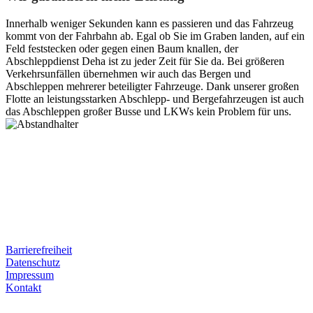
Innerhalb weniger Sekunden kann es passieren und das Fahrzeug
kommt von der Fahrbahn ab. Egal ob Sie im Graben landen, auf ein
Feld feststecken oder gegen einen Baum knallen, der
Abschleppdienst Deha ist zu jeder Zeit für Sie da. Bei größeren
Verkehrsunfällen übernehmen wir auch das Bergen und
Abschleppen mehrerer beteiligter Fahrzeuge. Dank unserer großen
Flotte an leistungsstarken Abschlepp- und Bergefahrzeugen ist auch
das Abschleppen großer Busse und LKWs kein Problem für uns.
Postanschrift
Ernst-Thälmann-Str. 61
06679 Hohenmölsen
Kontaktdaten
Tel. Nr.: +49 (0) 341 600 586 10
Mobile: +49 (0) 170 415 73 72
Rechtliches
Barrierefreiheit
Datenschutz
Impressum
Kontakt
Internet