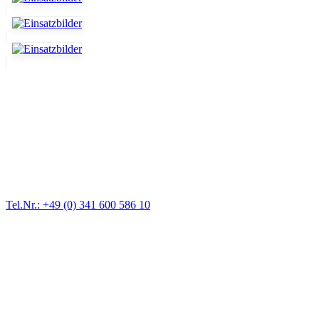
Abschlepp- und Bergungsdienst
Für jede Gewichtsklasse steht das passende Einsatzfahrzeug bereit,
vom Kleinkraftrad über PKW bis zu LKW und Reisebussen. Auch
Zufahrten und Parkhäuser sind für uns kein Problem.
Tel.Nr.: +49 (0) 341 600 586 10
Pannendienst für LKW + PKW
Ein Reifen ist platt, der Wagen springt nicht an – Pannen gibt es
immer wieder. Kleine Pannen beheben wir gleich vor Ort und
größere Reparaturen übernehmen wir in unserer Werkstatt.