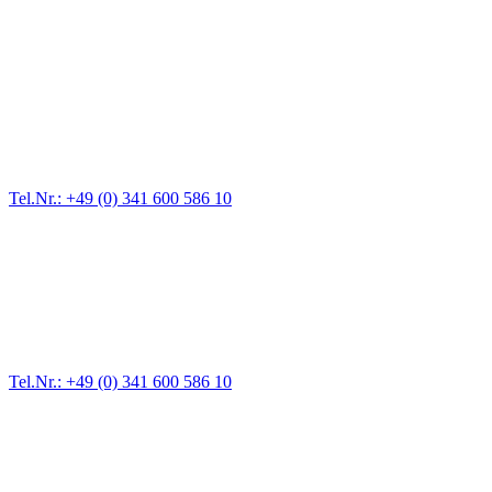
Abschlepp- und Bergungsdienst
Für jede Gewichtsklasse steht das passende Einsatzfahrzeug bereit,
vom Kleinkraftrad über PKW bis zu LKW und Reisebussen. Auch
Zufahrten und Parkhäuser sind für uns kein Problem.
Tel.Nr.: +49 (0) 341 600 586 10
Pannendienst für LKW + PKW
Ein Reifen ist platt, der Wagen springt nicht an – Pannen gibt es
immer wieder. Kleine Pannen beheben wir gleich vor Ort und
größere Reparaturen übernehmen wir in unserer Werkstatt.
Tel.Nr.: +49 (0) 341 600 586 10
Werkstatt für LKW + PKW
Egal ob Motor oder Bremsen - unsere langjährige Erfahrung und