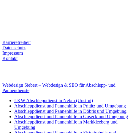
Ernst-Thälmann-Str. 61
06679 Hohenmölsen
Kontaktdaten
Tel. Nr.: +49 (0) 341 600 586 10
Mobile: +49 (0) 170 415 73 72
Rechtliches
Barrierefreiheit
Datenschutz
Impressum
Kontakt
Internet
E-Mail: deha-bergedienst@gmx.de
Internet: www.autoservice-deha.de
Webdesign Siebert – Webdesign & SEO für Abschlepp- und
Pannendienste
LKW Abschleppdienst in Nebra (Unstrut)
Abschleppdienst und Pannenhilfe in Prittitz und Umgebung
Abschleppdienst und Pannenhilfe in Döbris und Umgebung
Abschleppdienst und Pannenhilfe in Goseck und Umgebung
Abschleppdienst und Pannenhilfe in Markkleeberg und
Umgebung
Abschleppdienst und Pannenhilfe in Elstertrebnitz und