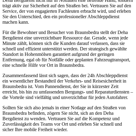
Deha Bergdienst nicht nur in Notfällen eine helfende Hand, sondern
trägt aktiv zur Sicherheit auf den Straßen bei. Vertrauen Sie auf den
Service, der von engagierten Fachleuten erbracht wird, und erleben
Sie den Unterschied, den ein professioneller Abschleppdienst
machen kann.
Für die Bewohner und Besucher von Braunsbedra stellt der Deha
Bergdienst eine unverzichtbare Ressource dar. Gerade, wenn jede
Minute zählt, können sich die Kunden darauf verlassen, dass sie
schnell und effizient unterstützt werden. Der strategisch gewählte
Standort in Hohenmölsen garantiert aufgrund der geringen
Entfernung, egal ob für Notfälle oder geplanten Fahrzeugtransport,
eine schnelle Hilfe vor Ort in Braunsbedra.
Zusammenfassend lässt sich sagen, dass der 24h Abschleppdienst
ein wesentlicher Bestandteil der Verkehrs- und Reisesicherheit in
Braunsbedra ist. Vom Pannendienst, der Sie in kürzester Zeit
erreicht, bis hin zu umfassenden Bergungs- und Reparaturdiensten –
die Vorteile sind vielfältig und unverzichtbar für jeden Autofahrer.
Sollten Sie sich also jemals in einer Notlage auf den Straßen von
Braunsbedra befinden, zögern Sie nicht, sich an den Deha
Bergdienst zu wenden. Vertrauen Sie auf die Kompetenz und
Zuverlässigkeit des Teams vor Ort und erleben Sie schnell und
sicher Ihre mobile Freiheit wieder.