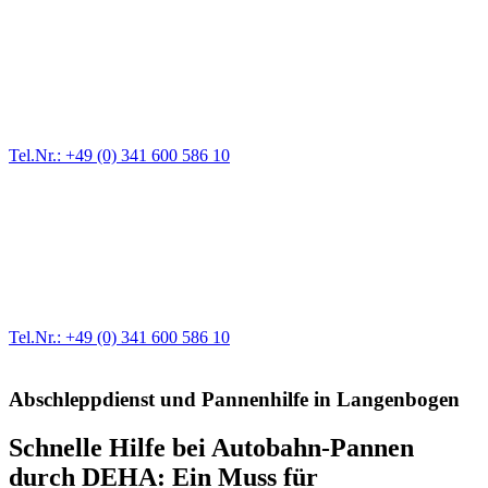
Pannendienst für LKW + PKW
Ein Reifen ist platt, der Wagen springt nicht an – Pannen gibt es
immer wieder. Kleine Pannen beheben wir gleich vor Ort und
größere Reparaturen übernehmen wir in unserer Werkstatt.
Tel.Nr.: +49 (0) 341 600 586 10
Werkstatt für LKW + PKW
Egal ob Motor oder Bremsen - unsere langjährige Erfahrung und
modernste Prüftechnik machen uns zu Experten in allen Bereichen
der Fahrzeugmechanik. Selbstverständlich erhalten Sie jedes
Ersatzteil in Erstausrüster-Qualität.
Tel.Nr.: +49 (0) 341 600 586 10
Abschleppdienst und Pannenhilfe in Langenbogen
Schnelle Hilfe bei Autobahn-Pannen
durch DEHA: Ein Muss für