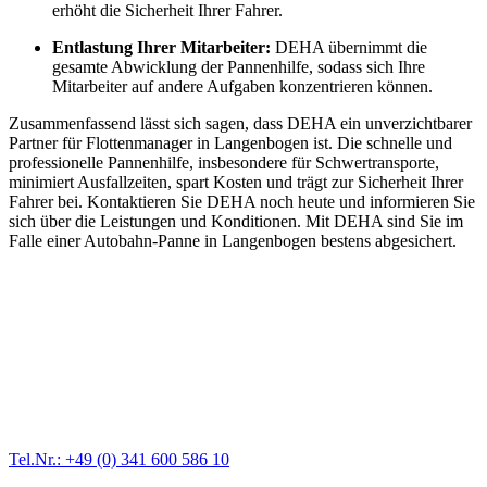
erhöht die Sicherheit Ihrer Fahrer.
Entlastung Ihrer Mitarbeiter:
DEHA übernimmt die
gesamte Abwicklung der Pannenhilfe, sodass sich Ihre
Mitarbeiter auf andere Aufgaben konzentrieren können.
Zusammenfassend lässt sich sagen, dass DEHA ein unverzichtbarer
Partner für Flottenmanager in Langenbogen ist. Die schnelle und
professionelle Pannenhilfe, insbesondere für Schwertransporte,
minimiert Ausfallzeiten, spart Kosten und trägt zur Sicherheit Ihrer
Fahrer bei. Kontaktieren Sie DEHA noch heute und informieren Sie
sich über die Leistungen und Konditionen. Mit DEHA sind Sie im
Falle einer Autobahn-Panne in Langenbogen bestens abgesichert.
Abschlepp- und Bergungsdienst
Für jede Gewichtsklasse steht das passende Einsatzfahrzeug bereit,
vom Kleinkraftrad über PKW bis zu LKW und Reisebussen. Auch
Zufahrten und Parkhäuser sind für uns kein Problem.
Tel.Nr.: +49 (0) 341 600 586 10