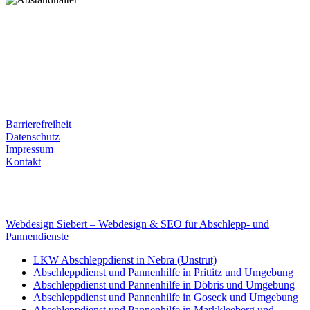
Postanschrift
Ernst-Thälmann-Str. 61
06679 Hohenmölsen
Kontaktdaten
Tel. Nr.: +49 (0) 341 600 586 10
Mobile: +49 (0) 170 415 73 72
Rechtliches
Barrierefreiheit
Datenschutz
Impressum
Kontakt
Internet
E-Mail: deha-bergedienst@gmx.de
Internet: www.autoservice-deha.de
Webdesign Siebert – Webdesign & SEO für Abschlepp- und
Pannendienste
LKW Abschleppdienst in Nebra (Unstrut)
Abschleppdienst und Pannenhilfe in Prittitz und Umgebung
Abschleppdienst und Pannenhilfe in Döbris und Umgebung
Abschleppdienst und Pannenhilfe in Goseck und Umgebung
Abschleppdienst und Pannenhilfe in Markkleeberg und