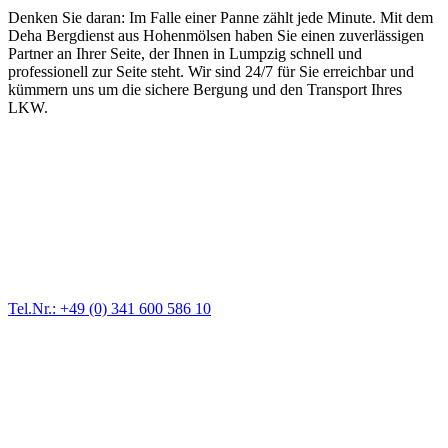
Denken Sie daran: Im Falle einer Panne zählt jede Minute. Mit dem
Deha Bergdienst aus Hohenmölsen haben Sie einen zuverlässigen
Partner an Ihrer Seite, der Ihnen in Lumpzig schnell und
professionell zur Seite steht. Wir sind 24/7 für Sie erreichbar und
kümmern uns um die sichere Bergung und den Transport Ihres
LKW.
Abschlepp- und Bergungsdienst
Für jede Gewichtsklasse steht das passende Einsatzfahrzeug bereit,
vom Kleinkraftrad über PKW bis zu LKW und Reisebussen. Auch
Zufahrten und Parkhäuser sind für uns kein Problem.
Tel.Nr.: +49 (0) 341 600 586 10
Pannendienst für LKW + PKW
Ein Reifen ist platt, der Wagen springt nicht an – Pannen gibt es
immer wieder. Kleine Pannen beheben wir gleich vor Ort und
größere Reparaturen übernehmen wir in unserer Werkstatt.