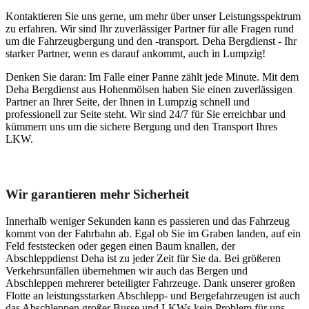
Kontaktieren Sie uns gerne, um mehr über unser Leistungsspektrum
zu erfahren. Wir sind Ihr zuverlässiger Partner für alle Fragen rund
um die Fahrzeugbergung und den -transport. Deha Bergdienst - Ihr
starker Partner, wenn es darauf ankommt, auch in Lumpzig!
Denken Sie daran: Im Falle einer Panne zählt jede Minute. Mit dem
Deha Bergdienst aus Hohenmölsen haben Sie einen zuverlässigen
Partner an Ihrer Seite, der Ihnen in Lumpzig schnell und
professionell zur Seite steht. Wir sind 24/7 für Sie erreichbar und
kümmern uns um die sichere Bergung und den Transport Ihres
LKW.
Unser Abschleppdienst kann viel!
Wir garantieren mehr Sicherheit
Innerhalb weniger Sekunden kann es passieren und das Fahrzeug
kommt von der Fahrbahn ab. Egal ob Sie im Graben landen, auf ein
Feld feststecken oder gegen einen Baum knallen, der
Abschleppdienst Deha ist zu jeder Zeit für Sie da. Bei größeren
Verkehrsunfällen übernehmen wir auch das Bergen und
Abschleppen mehrerer beteiligter Fahrzeuge. Dank unserer großen
Flotte an leistungsstarken Abschlepp- und Bergefahrzeugen ist auch
das Abschleppen großer Busse und LKWs kein Problem für uns.