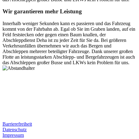
Wir garantieren mehr Leistung
Innerhalb weniger Sekunden kann es passieren und das Fahrzeug
kommt von der Fahrbahn ab. Egal ob Sie im Graben landen, auf ein
Feld feststecken oder gegen einen Baum knallen, der
Abschleppdienst Deha ist zu jeder Zeit für Sie da. Bei größeren
Verkehrsunfällen übernehmen wir auch das Bergen und
Abschleppen mehrerer beteiligter Fahrzeuge. Dank unserer großen
Flotte an leistungsstarken Abschlepp- und Bergefahrzeugen ist auch
das Abschleppen großer Busse und LKWs kein Problem für uns.
Postanschrift
Ernst-Thälmann-Str. 61
06679 Hohenmölsen
Kontaktdaten
Tel. Nr.: +49 (0) 341 600 586 10
Mobile: +49 (0) 170 415 73 72
Rechtliches
Barrierefreiheit
Datenschutz
Impressum