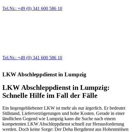
Tel.Nr.: +49 (0) 341 600 586 10
Werkstatt für LKW + PKW
Egal ob Motor oder Bremsen - unsere langjährige Erfahrung und
modernste Prüftechnik machen uns zu Experten in allen Bereichen
der Fahrzeugmechanik. Selbstverständlich erhalten Sie jedes
Ersatzteil in Erstausrüster-Qualität.
Tel.Nr.: +49 (0) 341 600 586 10
LKW Abschleppdienst in Lumpzig
LKW Abschleppdienst in Lumpzig:
Schnelle Hilfe im Fall der Fälle
Ein liegengebliebener LKW ist mehr als nur ärgerlich. Er bedeutet
Stillstand, Lieferverzögerungen und hohe Kosten. Gerade in einer
ländlichen Gegend wie Lumpzig kann die Suche nach einem
kompetenten LKW Abschleppdienst schnell zur Herausforderung
werden. Doch keine Sorge: Der Deha Bergdienst aus Hohenmölsen