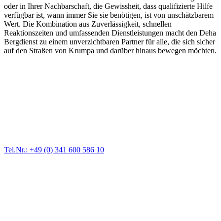
oder in Ihrer Nachbarschaft, die Gewissheit, dass qualifizierte Hilfe
verfügbar ist, wann immer Sie sie benötigen, ist von unschätzbarem
Wert. Die Kombination aus Zuverlässigkeit, schnellen
Reaktionszeiten und umfassenden Dienstleistungen macht den Deha
Bergdienst zu einem unverzichtbaren Partner für alle, die sich sicher
auf den Straßen von Krumpa und darüber hinaus bewegen möchten.
Abschlepp- und Bergungsdienst
Für jede Gewichtsklasse steht das passende Einsatzfahrzeug bereit,
vom Kleinkraftrad über PKW bis zu LKW und Reisebussen. Auch
Zufahrten und Parkhäuser sind für uns kein Problem.
Tel.Nr.: +49 (0) 341 600 586 10
Pannendienst für LKW + PKW
Ein Reifen ist platt, der Wagen springt nicht an – Pannen gibt es
immer wieder. Kleine Pannen beheben wir gleich vor Ort und
größere Reparaturen übernehmen wir in unserer Werkstatt.