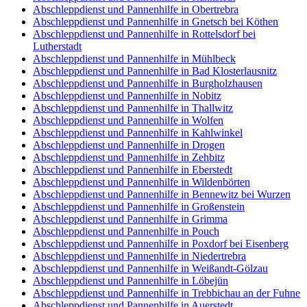
Abschleppdienst und Pannenhilfe in Obertrebra
Abschleppdienst und Pannenhilfe in Gnetsch bei Köthen
Abschleppdienst und Pannenhilfe in Rottelsdorf bei
Lutherstadt
Abschleppdienst und Pannenhilfe in Mühlbeck
Abschleppdienst und Pannenhilfe in Bad Klosterlausnitz
Abschleppdienst und Pannenhilfe in Burgholzhausen
Abschleppdienst und Pannenhilfe in Nobitz
Abschleppdienst und Pannenhilfe in Thallwitz
Abschleppdienst und Pannenhilfe in Wolfen
Abschleppdienst und Pannenhilfe in Kahlwinkel
Abschleppdienst und Pannenhilfe in Drogen
Abschleppdienst und Pannenhilfe in Zehbitz
Abschleppdienst und Pannenhilfe in Eberstedt
Abschleppdienst und Pannenhilfe in Wildenbörten
Abschleppdienst und Pannenhilfe in Bennewitz bei Wurzen
Abschleppdienst und Pannenhilfe in Großenstein
Abschleppdienst und Pannenhilfe in Grimma
Abschleppdienst und Pannenhilfe in Pouch
Abschleppdienst und Pannenhilfe in Poxdorf bei Eisenberg
Abschleppdienst und Pannenhilfe in Niedertrebra
Abschleppdienst und Pannenhilfe in Weißandt-Gölzau
Abschleppdienst und Pannenhilfe in Löbejün
Abschleppdienst und Pannenhilfe in Trebbichau an der Fuhne
Abschleppdienst und Pannenhilfe in Auerstedt