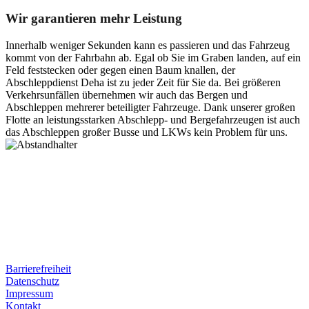
Wir garantieren mehr Leistung
Innerhalb weniger Sekunden kann es passieren und das Fahrzeug
kommt von der Fahrbahn ab. Egal ob Sie im Graben landen, auf ein
Feld feststecken oder gegen einen Baum knallen, der
Abschleppdienst Deha ist zu jeder Zeit für Sie da. Bei größeren
Verkehrsunfällen übernehmen wir auch das Bergen und
Abschleppen mehrerer beteiligter Fahrzeuge. Dank unserer großen
Flotte an leistungsstarken Abschlepp- und Bergefahrzeugen ist auch
das Abschleppen großer Busse und LKWs kein Problem für uns.
Postanschrift
Ernst-Thälmann-Str. 61
06679 Hohenmölsen
Kontaktdaten
Tel. Nr.: +49 (0) 341 600 586 10
Mobile: +49 (0) 170 415 73 72
Rechtliches
Barrierefreiheit
Datenschutz
Impressum
Kontakt