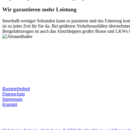
Wir garantieren mehr Leistung
Innerhalb weniger Sekunden kann es passieren und das Fahrzeug kom
ist zu jeder Zeit für Sie da. Bei größeren Verkehrsunfällen überneh
Bergefahrzeugen ist auch das Abschleppen großer Busse und LKWs k
Postanschrift
Ernst-Thälmann-Str. 61
06679 Hohenmölsen
Kontaktdaten
Tel. Nr.: +49 (0) 341 600 586 10
Mobile: +49 (0) 170 415 73 72
Rechtliches
Barrierefreiheit
Datenschutz
Impressum
Kontakt
Internet
E-Mail: deha-bergedienst@gmx.de
Internet: www.autoservice-deha.de