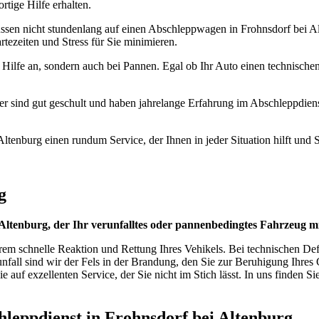
rtige Hilfe erhalten.
 müssen nicht stundenlang auf einen Abschleppwagen in Frohnsdorf bei A
tezeiten und Stress für Sie minimieren.
g Hilfe an, sondern auch bei Pannen. Egal ob Ihr Auto einen technischen
Fahrer sind gut geschult und haben jahrelange Erfahrung im Abschleppdi
tenburg einen rundum Service, der Ihnen in jeder Situation hilft und Si
g
 Altenburg, der Ihr verunfalltes oder pannenbedingtes Fahrzeug 
rem schnelle Reaktion und Rettung Ihres Vehikels. Bei technischen Defe
unfall sind wir der Fels in der Brandung, den Sie zur Beruhigung Ihre
uf exzellenten Service, der Sie nicht im Stich lässt. In uns finden Sie 
schleppdienst in Frohnsdorf bei Altenburg