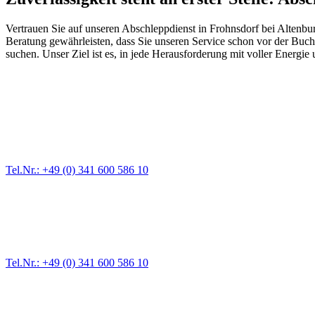
Vertrauen Sie auf unseren Abschleppdienst in Frohnsdorf bei Altenbur
Beratung gewährleisten, dass Sie unseren Service schon vor der Buch
suchen. Unser Ziel ist es, in jede Herausforderung mit voller Energie
Abschlepp- und Bergungsdienst
Für jede Gewichtsklasse steht das passende Einsatzfahrzeug bereit,
Tel.Nr.: +49 (0) 341 600 586 10
Pannendienst für LKW + PKW
Ein Reifen ist platt, der Wagen springt nicht an – Pannen gibt es im
Tel.Nr.: +49 (0) 341 600 586 10
Werkstatt für LKW + PKW