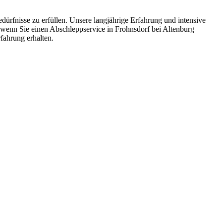
dürfnisse zu erfüllen. Unsere langjährige Erfahrung und intensive
, wenn Sie einen Abschleppservice in Frohnsdorf bei Altenburg
rfahrung erhalten.
ten und Parkhäuser sind für uns kein Problem.
raturen übernehmen wir in unserer Werkstatt.