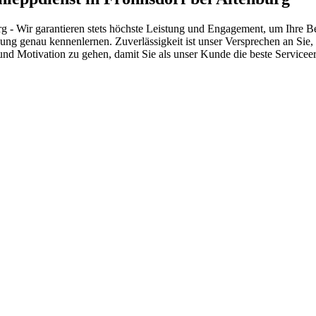
g - Wir garantieren stets höchste Leistung und Engagement, um Ihre Be
ung genau kennenlernen. Zuverlässigkeit ist unser Versprechen an Sie
 und Motivation zu gehen, damit Sie als unser Kunde die beste Servicee
 vom Kleinkraftrad über PKW bis zu LKW und Reisebussen. Auch Zufahr
mer wieder. Kleine Pannen beheben wir gleich vor Ort und größere Repa