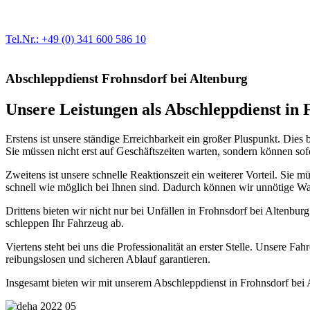
Egal ob Motor oder Bremsen - unsere langjährige Erfahrung und moder
Erstausrüster-Qualität.
Tel.Nr.: +49 (0) 341 600 586 10
Abschleppdienst Frohnsdorf bei Altenburg
Unsere Leistungen als Abschleppdienst in F
Erstens ist unsere ständige Erreichbarkeit ein großer Pluspunkt. Dies
Sie müssen nicht erst auf Geschäftszeiten warten, sondern können sofo
Zweitens ist unsere schnelle Reaktionszeit ein weiterer Vorteil. Sie
schnell wie möglich bei Ihnen sind. Dadurch können wir unnötige War
Drittens bieten wir nicht nur bei Unfällen in Frohnsdorf bei Altenbur
schleppen Ihr Fahrzeug ab.
Viertens steht bei uns die Professionalität an erster Stelle. Unsere 
reibungslosen und sicheren Ablauf garantieren.
Insgesamt bieten wir mit unserem Abschleppdienst in Frohnsdorf bei Al