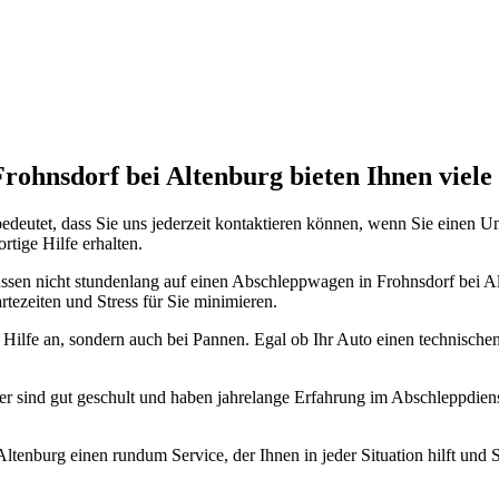
nste Prüftechnik machen uns zu Experten in allen Bereichen der Fahrze
rohnsdorf bei Altenburg bieten Ihnen viele 
 bedeutet, dass Sie uns jederzeit kontaktieren können, wenn Sie einen U
rtige Hilfe erhalten.
 müssen nicht stundenlang auf einen Abschleppwagen in Frohnsdorf bei A
tezeiten und Stress für Sie minimieren.
g Hilfe an, sondern auch bei Pannen. Egal ob Ihr Auto einen technischen
Fahrer sind gut geschult und haben jahrelange Erfahrung im Abschleppdi
tenburg einen rundum Service, der Ihnen in jeder Situation hilft und Si