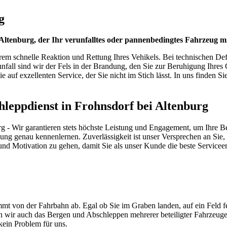
g
 Altenburg, der Ihr verunfalltes oder pannenbedingtes Fahrzeug 
rem schnelle Reaktion und Rettung Ihres Vehikels. Bei technischen Defe
unfall sind wir der Fels in der Brandung, den Sie zur Beruhigung Ihre
uf exzellenten Service, der Sie nicht im Stich lässt. In uns finden Sie 
schleppdienst in Frohnsdorf bei Altenburg
g - Wir garantieren stets höchste Leistung und Engagement, um Ihre Be
ung genau kennenlernen. Zuverlässigkeit ist unser Versprechen an Sie
 und Motivation zu gehen, damit Sie als unser Kunde die beste Servicee
mt von der Fahrbahn ab. Egal ob Sie im Graben landen, auf ein Feld f
men wir auch das Bergen und Abschleppen mehrerer beteiligter Fahrzeug
ein Problem für uns.