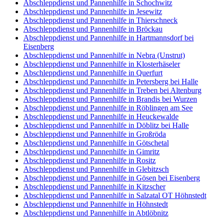
Abschleppdienst und Pannenhilfe in Schochwitz
Abschleppdienst und Pannenhilfe in Jesewitz
Abschleppdienst und Pannenhilfe in Thierschneck
Abschleppdienst und Pannenhilfe in Bröckau
Abschleppdienst und Pannenhilfe in Hartmannsdorf bei
Eisenberg
Abschleppdienst und Pannenhilfe in Nebra (Unstrut)
Abschleppdienst und Pannenhilfe in Klosterhäseler
Abschleppdienst und Pannenhilfe in Querfurt
Abschleppdienst und Pannenhilfe in Petersberg bei Halle
Abschleppdienst und Pannenhilfe in Treben bei Altenburg
Abschleppdienst und Pannenhilfe in Brandis bei Wurzen
Abschleppdienst und Pannenhilfe in Röblingen am See
Abschleppdienst und Pannenhilfe in Heuckewalde
Abschleppdienst und Pannenhilfe in Döblitz bei Halle
Abschleppdienst und Pannenhilfe in Großröda
Abschleppdienst und Pannenhilfe in Götschetal
Abschleppdienst und Pannenhilfe in Gimritz
Abschleppdienst und Pannenhilfe in Rositz
Abschleppdienst und Pannenhilfe in Glebitzsch
Abschleppdienst und Pannenhilfe in Gösen bei Eisenberg
Abschleppdienst und Pannenhilfe in Kitzscher
Abschleppdienst und Pannenhilfe in Salzatal OT Höhnstedt
Abschleppdienst und Pannenhilfe in Höhnstedt
Abschleppdienst und Pannenhilfe in Abtlöbnitz