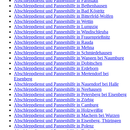
Abschleppdienst und Pannenhilfe in Farnstädt
Abschleppdienst und Pannenhilfe in Bethenhausen
Abschleppdienst und Pannenhilfe in Bad Köstritz
Abschleppdienst und Pannenhilfe in Bitterfeld-Wolfen
Abschleppdienst und Pannenhilfe in Wettin
Abschleppdienst und Pannenhilfe in Lumpzig
Abschleppdienst und Pannenhilfe in Windischleuba
Abschleppdienst und Pannenhilfe in Frauenprießnitz
Abschleppdienst und Pannenhilfe in Rauda
Abschleppdienst und Pannenhilfe in Mehna
Abschleppdienst und Pannenhilfe in Schmiedehausen
Abschleppdienst und Pannenhilfe in Wangen bei Naumburg
Abschleppdienst und Pannenhilfe in Dobitschen
Abschleppdienst und Pannenhilfe in Erdeborn
Abschleppdienst und Pannenhilfe in Mertendorf bei
Eisenberg
Abschleppdienst und Pannenhilfe in Nauendorf bei Halle
Abschleppdienst und Pannenhilfe in Neehausen
Abschleppdienst und Pannenhilfe in Petersberg bei Eisenberg
Abschleppdienst und Pannenhilfe in Zörbig
Abschleppdienst und Pannenhilfe in Camburg
Abschleppdienst und Pannenhilfe in Holzweißig
Abschleppdienst und Pannenhilfe in Machern bei Wurzen
Abschleppdienst und Pannenhilfe in Eisenberg, Thüringen
Abschleppdienst und Pannenhilfe in Polenz