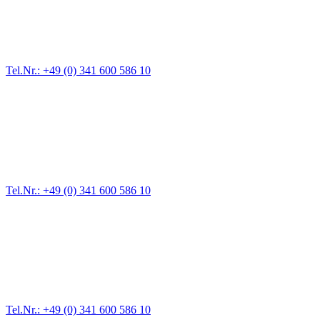
Für jede Gewichtsklasse steht das passende Einsatzfahrzeug bereit,
vom Kleinkraftrad über PKW bis zu LKW und Reisebussen. Auch
Zufahrten und Parkhäuser sind für uns kein Problem.
Tel.Nr.: +49 (0) 341 600 586 10
Pannendienst für LKW + PKW
Ein Reifen ist platt, der Wagen springt nicht an – Pannen gibt es
immer wieder. Kleine Pannen beheben wir gleich vor Ort und
größere Reparaturen übernehmen wir in unserer Werkstatt.
Tel.Nr.: +49 (0) 341 600 586 10
Werkstatt für LKW + PKW
Egal ob Motor oder Bremsen - unsere langjährige Erfahrung und
modernste Prüftechnik machen uns zu Experten in allen Bereichen
der Fahrzeugmechanik. Selbstverständlich erhalten Sie jedes
Ersatzteil in Erstausrüster-Qualität.
Tel.Nr.: +49 (0) 341 600 586 10