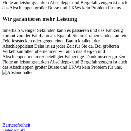
Flotte an leistungsstarken Abschlepp- und Bergefahrzeugen ist auch
das Abschleppen großer Busse und LKWs kein Problem für uns.
Wir garantieren mehr Leistung
Innerhalb weniger Sekunden kann es passieren und das Fahrzeug
kommt von der Fahrbahn ab. Egal ob Sie im Graben landen, auf ein
Feld feststecken oder gegen einen Baum knallen, der
Abschleppdienst Deha ist zu jeder Zeit für Sie da. Bei größeren
Verkehrsunfällen übernehmen wir auch das Bergen und
Abschleppen mehrerer beteiligter Fahrzeuge. Dank unserer großen
Flotte an leistungsstarken Abschlepp- und Bergefahrzeugen ist auch
das Abschleppen großer Busse und LKWs kein Problem für uns.
Postanschrift
Ernst-Thälmann-Str. 61
06679 Hohenmölsen
Kontaktdaten
Tel. Nr.: +49 (0) 341 600 586 10
Mobile: +49 (0) 170 415 73 72
Rechtliches
Barrierefreiheit
Datenschutz