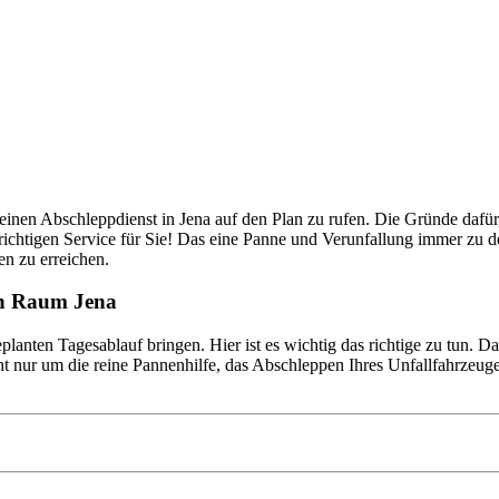
nste Prüftechnik machen uns zu Experten in allen Bereichen der Fahrze
nen Abschleppdienst in Jena auf den Plan zu rufen. Die Gründe dafür, 
ichtigen Service für Sie! Das eine Panne und Verunfallung immer zu de
n zu erreichen.
en Raum Jena
lanten Tagesablauf bringen. Hier ist es wichtig das richtige zu tun. D
 nur um die reine Pannenhilfe, das Abschleppen Ihres Unfallfahrzeuge