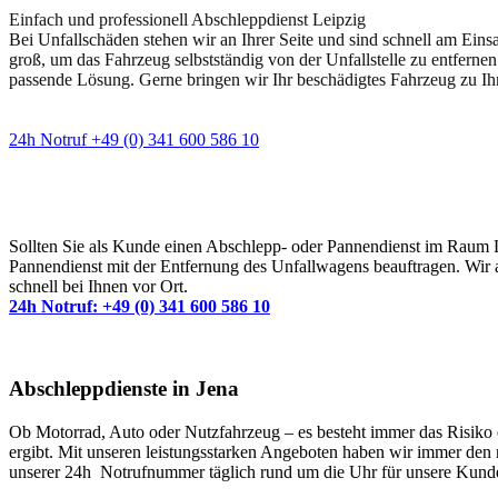
Einfach und professionell Abschleppdienst Leipzig
Bei Unfallschäden stehen wir an Ihrer Seite und sind schnell am Eins
groß, um das Fahrzeug selbstständig von der Unfallstelle zu entfernen
passende Lösung. Gerne bringen wir Ihr beschädigtes Fahrzeug zu Ih
24h Notruf +49 (0) 341 600 586 10
Wann immer Sie einen Abschlepp- oder Pannendiens
Sollten Sie als Kunde einen Abschlepp- oder Pannendienst im Raum Lei
Pannendienst mit der Entfernung des Unfallwagens beauftragen. Wir a
schnell bei Ihnen vor Ort.
24h Notruf: +49 (0) 341 600 586 10
Abschleppdienste in Jena
Ob Motorrad, Auto oder Nutzfahrzeug – es besteht immer das Risiko ei
ergibt. Mit unseren leistungsstarken Angeboten haben wir immer den r
unserer 24h Notrufnummer täglich rund um die Uhr für unsere Kunde