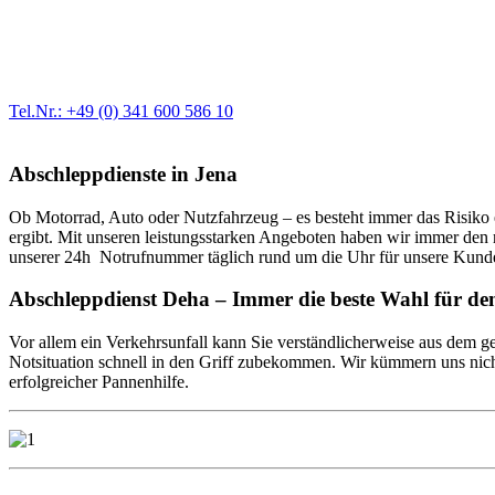
Werkstatt für LKW + PKW
Egal ob Motor oder Bremsen - unsere langjährige Erfahrung und moder
Erstausrüster-Qualität.
Tel.Nr.: +49 (0) 341 600 586 10
Abschleppdienste in Jena
Ob Motorrad, Auto oder Nutzfahrzeug – es besteht immer das Risiko ei
ergibt. Mit unseren leistungsstarken Angeboten haben wir immer den r
unserer 24h Notrufnummer täglich rund um die Uhr für unsere Kunde
Abschleppdienst Deha – Immer die beste Wahl für d
Vor allem ein Verkehrsunfall kann Sie verständlicherweise aus dem gep
Notsituation schnell in den Griff zubekommen. Wir kümmern uns nicht
erfolgreicher Pannenhilfe.