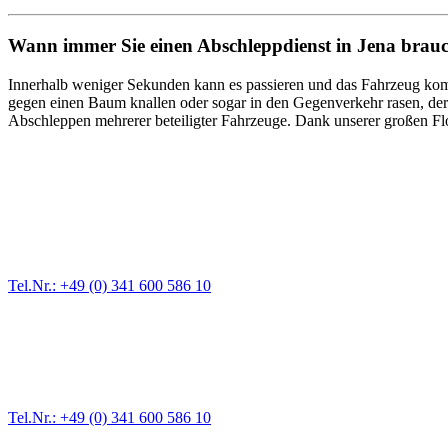
Wann immer Sie einen Abschleppdienst in Jena brau
Innerhalb weniger Sekunden kann es passieren und das Fahrzeug komm
gegen einen Baum knallen oder sogar in den Gegenverkehr rasen, der 
Abschleppen mehrerer beteiligter Fahrzeuge. Dank unserer großen Fl
Abschlepp- und Bergungsdienst
Für jede Gewichtsklasse steht das passende Einsatzfahrzeug bereit,
Tel.Nr.: +49 (0) 341 600 586 10
Pannendienst für LKW + PKW
Ein Reifen ist platt, der Wagen springt nicht an – Pannen gibt es im
Tel.Nr.: +49 (0) 341 600 586 10