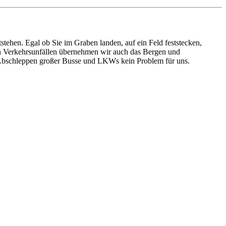
ehen. Egal ob Sie im Graben landen, auf ein Feld feststecken,
ren Verkehrsunfällen übernehmen wir auch das Bergen und
s Abschleppen großer Busse und LKWs kein Problem für uns.
ten und Parkhäuser sind für uns kein Problem.
raturen übernehmen wir in unserer Werkstatt.