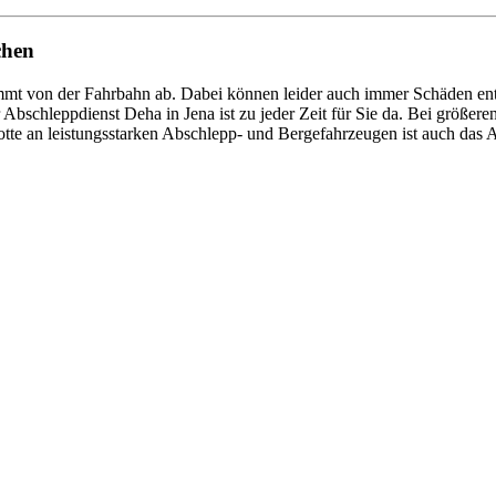
chen
t von der Fahrbahn ab. Dabei können leider auch immer Schäden entst
Abschleppdienst Deha in Jena ist zu jeder Zeit für Sie da. Bei größe
otte an leistungsstarken Abschlepp- und Bergefahrzeugen ist auch da
 vom Kleinkraftrad über PKW bis zu LKW und Reisebussen. Auch Zufahr
mer wieder. Kleine Pannen beheben wir gleich vor Ort und größere Repa