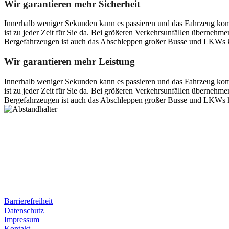
Wir garantieren mehr Sicherheit
Innerhalb weniger Sekunden kann es passieren und das Fahrzeug kom
ist zu jeder Zeit für Sie da. Bei größeren Verkehrsunfällen überneh
Bergefahrzeugen ist auch das Abschleppen großer Busse und LKWs k
Wir garantieren mehr Leistung
Innerhalb weniger Sekunden kann es passieren und das Fahrzeug kom
ist zu jeder Zeit für Sie da. Bei größeren Verkehrsunfällen überneh
Bergefahrzeugen ist auch das Abschleppen großer Busse und LKWs k
Postanschrift
Ernst-Thälmann-Str. 61
06679 Hohenmölsen
Kontaktdaten
Tel. Nr.: +49 (0) 341 600 586 10
Mobile: +49 (0) 170 415 73 72
Rechtliches
Barrierefreiheit
Datenschutz
Impressum
Kontakt