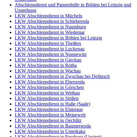
Abschleppdienst und Pannenhilfe in Böhlen bei Leipzig und
Umgebung
LKW Abschleppdienst in Mücheln
LKW Abschleppdienst in Schleberoda
LKW Abschleppdienst in Naumburg
LKW Abschleppdienst in Wiedemar
LKW Abschleppdienst in Böhlen bei Leipzig
LKW Abschleppdienst in Theißen
LKW Abschleppdienst in Luckenau
LKW Abschleppdienst in Nonnewitz
LKW Abschleppdienst in Gieckau
LKW Abschleppdienst in Rötha
LKW Abschleppdienst in Wachau
LKW Abschleppdienst in Zwochau bei Delitzsch
LKW Abschleppdienst in Ebersroda
LKW Abschleppdienst in Görschen
LKW Abschleppdienst in Wethau
LKW Abschleppdienst in Stößen
LKW Abschleppdienst in Halle (Saale)
LKW Abschleppdienst in Elsteraue
LKW Abschleppdienst in Meineweh
LKW Abschleppdienst in Oechlitz
LKW Abschleppdienst in Baumersroda
LKW Abschleppdienst in Unterkaka
LKW Abschleppdienst in Freyburg (Unstrut)