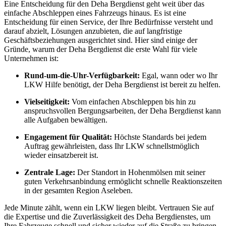
Eine Entscheidung für den Deha Bergdienst geht weit über das
einfache Abschleppen eines Fahrzeugs hinaus. Es ist eine
Entscheidung für einen Service, der Ihre Bedürfnisse versteht und
darauf abzielt, Lösungen anzubieten, die auf langfristige
Geschäftsbeziehungen ausgerichtet sind. Hier sind einige der
Gründe, warum der Deha Bergdienst die erste Wahl für viele
Unternehmen ist:
Rund-um-die-Uhr-Verfügbarkeit:
Egal, wann oder wo Ihr
LKW Hilfe benötigt, der Deha Bergdienst ist bereit zu helfen.
Vielseitigkeit:
Vom einfachen Abschleppen bis hin zu
anspruchsvollen Bergungsarbeiten, der Deha Bergdienst kann
alle Aufgaben bewältigen.
Engagement für Qualität:
Höchste Standards bei jedem
Auftrag gewährleisten, dass Ihr LKW schnellstmöglich
wieder einsatzbereit ist.
Zentrale Lage:
Der Standort in Hohenmölsen mit seiner
guten Verkehrsanbindung ermöglicht schnelle Reaktionszeiten
in der gesamten Region Aseleben.
Jede Minute zählt, wenn ein LKW liegen bleibt. Vertrauen Sie auf
die Expertise und die Zuverlässigkeit des Deha Bergdienstes, um
Ihre Fahrzeuge schnell und sicher wieder auf die Straße zu bringen.