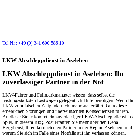
Werkstatt für LKW + PKW
Egal ob Motor oder Bremsen - unsere langjährige Erfahrung und
modernste Prüftechnik machen uns zu Experten in allen Bereichen
der Fahrzeugmechanik. Selbstverständlich erhalten Sie jedes
Ersatzteil in Erstausrüster-Qualität.
Tel.Nr.: +49 (0) 341 600 586 10
LKW Abschleppdienst in Aseleben
LKW Abschleppdienst in Aseleben: Ihr
zuverlässiger Partner in der Not
LKW-Fahrer und Fuhrparkmanager wissen, dass selbst die
leistungsstärksten Lastwagen gelegentlich Hilfe benötigen. Wenn Ihr
LKW zum falschen Zeitpunkt nicht mehr weiterfährt, kann dies zu
erheblichen Störungen und unerwünschten Konsequenzen führen.
An dieser Stelle kommt ein zuverlässiger LKW-Abschleppdienst ins
Spiel. In diesem Blog-Post erfahren Sie mehr über den Deha
Bergdienst, Ihren kompetenten Partner in der Region Aseleben, und
warum Sie sich im Falle eines Notfalls auf ihn verlassen können.