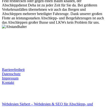
Feld feststecken oder gegen einen Baum knallen, der
Abschleppdienst Deha ist zu jeder Zeit für Sie da. Bei größeren
Verkehrsunfällen übernehmen wir auch das Bergen und
Abschleppen mehrerer beteiligter Fahrzeuge. Dank unserer großen
Flotte an leistungsstarken Abschlepp- und Bergefahrzeugen ist auch
das Abschleppen großer Busse und LKWs kein Problem für uns.
Postanschrift
Ernst-Thälmann-Str. 61
06679 Hohenmölsen
Kontaktdaten
Tel. Nr.: +49 (0) 341 600 586 10
Mobile: +49 (0) 170 415 73 72
Rechtliches
Barrierefreiheit
Datenschutz
Impressum
Kontakt
Internet
E-Mail: deha-bergedienst@gmx.de
Internet: www.autoservice-deha.de
Webdesign Siebert – Webdesign & SEO für Abschlepp- und