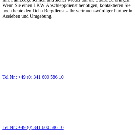
Wenn Sie einen LKW-Abschleppdienst benötigen, kontaktieren Sie
noch heute den Deha Bergdienst – Ihr vertrauenswürdiger Partner in
Aseleben und Umgebung.
Abschlepp- und Bergungsdienst
Für jede Gewichtsklasse steht das passende Einsatzfahrzeug bereit,
vom Kleinkraftrad über PKW bis zu LKW und Reisebussen. Auch
Zufahrten und Parkhäuser sind für uns kein Problem.
Tel.Nr.: +49 (0) 341 600 586 10
Pannendienst für LKW + PKW
Ein Reifen ist platt, der Wagen springt nicht an – Pannen gibt es
immer wieder. Kleine Pannen beheben wir gleich vor Ort und
größere Reparaturen übernehmen wir in unserer Werkstatt.
Tel.Nr.: +49 (0) 341 600 586 10