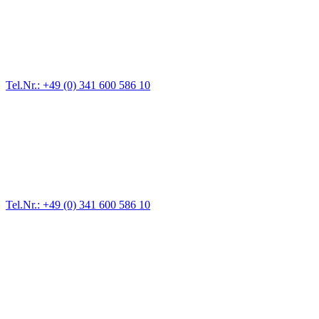
Abschlepp- und Bergungsdienst
Für jede Gewichtsklasse steht das passende Einsatzfahrzeug bereit,
vom Kleinkraftrad über PKW bis zu LKW und Reisebussen. Auch
Zufahrten und Parkhäuser sind für uns kein Problem.
Tel.Nr.: +49 (0) 341 600 586 10
Pannendienst für LKW + PKW
Ein Reifen ist platt, der Wagen springt nicht an – Pannen gibt es
immer wieder. Kleine Pannen beheben wir gleich vor Ort und
größere Reparaturen übernehmen wir in unserer Werkstatt.
Tel.Nr.: +49 (0) 341 600 586 10
Werkstatt für LKW + PKW
Egal ob Motor oder Bremsen - unsere langjährige Erfahrung und
modernste Prüftechnik machen uns zu Experten in allen Bereichen
der Fahrzeugmechanik. Selbstverständlich erhalten Sie jedes
Ersatzteil in Erstausrüster-Qualität.