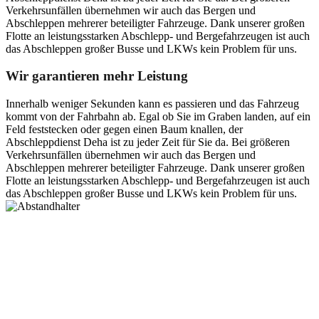
Verkehrsunfällen übernehmen wir auch das Bergen und
Abschleppen mehrerer beteiligter Fahrzeuge. Dank unserer großen
Flotte an leistungsstarken Abschlepp- und Bergefahrzeugen ist auch
das Abschleppen großer Busse und LKWs kein Problem für uns.
Wir garantieren mehr Leistung
Innerhalb weniger Sekunden kann es passieren und das Fahrzeug
kommt von der Fahrbahn ab. Egal ob Sie im Graben landen, auf ein
Feld feststecken oder gegen einen Baum knallen, der
Abschleppdienst Deha ist zu jeder Zeit für Sie da. Bei größeren
Verkehrsunfällen übernehmen wir auch das Bergen und
Abschleppen mehrerer beteiligter Fahrzeuge. Dank unserer großen
Flotte an leistungsstarken Abschlepp- und Bergefahrzeugen ist auch
das Abschleppen großer Busse und LKWs kein Problem für uns.
Postanschrift
Ernst-Thälmann-Str. 61
06679 Hohenmölsen
Kontaktdaten
Tel. Nr.: +49 (0) 341 600 586 10
Mobile: +49 (0) 170 415 73 72