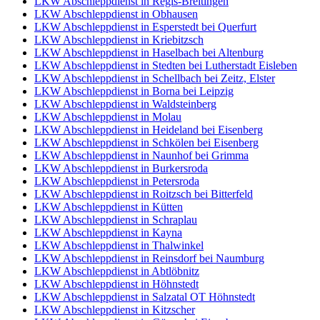
LKW Abschleppdienst in Regis-Breitingen
LKW Abschleppdienst in Obhausen
LKW Abschleppdienst in Esperstedt bei Querfurt
LKW Abschleppdienst in Kriebitzsch
LKW Abschleppdienst in Haselbach bei Altenburg
LKW Abschleppdienst in Stedten bei Lutherstadt Eisleben
LKW Abschleppdienst in Schellbach bei Zeitz, Elster
LKW Abschleppdienst in Borna bei Leipzig
LKW Abschleppdienst in Waldsteinberg
LKW Abschleppdienst in Molau
LKW Abschleppdienst in Heideland bei Eisenberg
LKW Abschleppdienst in Schkölen bei Eisenberg
LKW Abschleppdienst in Naunhof bei Grimma
LKW Abschleppdienst in Burkersroda
LKW Abschleppdienst in Petersroda
LKW Abschleppdienst in Roitzsch bei Bitterfeld
LKW Abschleppdienst in Kütten
LKW Abschleppdienst in Schraplau
LKW Abschleppdienst in Kayna
LKW Abschleppdienst in Thalwinkel
LKW Abschleppdienst in Reinsdorf bei Naumburg
LKW Abschleppdienst in Abtlöbnitz
LKW Abschleppdienst in Höhnstedt
LKW Abschleppdienst in Salzatal OT Höhnstedt
LKW Abschleppdienst in Kitzscher