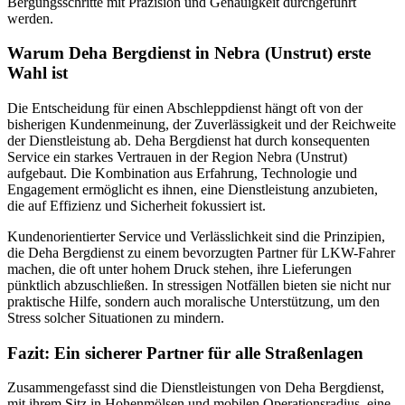
Bergungsschritte mit Präzision und Genauigkeit durchgeführt
werden.
Warum Deha Bergdienst in Nebra (Unstrut) erste
Wahl ist
Die Entscheidung für einen Abschleppdienst hängt oft von der
bisherigen Kundenmeinung, der Zuverlässigkeit und der Reichweite
der Dienstleistung ab. Deha Bergdienst hat durch konsequenten
Service ein starkes Vertrauen in der Region Nebra (Unstrut)
aufgebaut. Die Kombination aus Erfahrung, Technologie und
Engagement ermöglicht es ihnen, eine Dienstleistung anzubieten,
die auf Effizienz und Sicherheit fokussiert ist.
Kundenorientierter Service und Verlässlichkeit sind die Prinzipien,
die Deha Bergdienst zu einem bevorzugten Partner für LKW-Fahrer
machen, die oft unter hohem Druck stehen, ihre Lieferungen
pünktlich abzuschließen. In stressigen Notfällen bieten sie nicht nur
praktische Hilfe, sondern auch moralische Unterstützung, um den
Stress solcher Situationen zu mindern.
Fazit: Ein sicherer Partner für alle Straßenlagen
Zusammengefasst sind die Dienstleistungen von Deha Bergdienst,
mit ihrem Sitz in Hohenmölsen und mobilen Operationsradius, eine