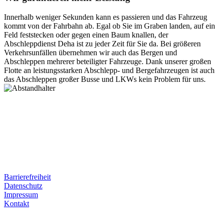
Innerhalb weniger Sekunden kann es passieren und das Fahrzeug
kommt von der Fahrbahn ab. Egal ob Sie im Graben landen, auf ein
Feld feststecken oder gegen einen Baum knallen, der
Abschleppdienst Deha ist zu jeder Zeit für Sie da. Bei größeren
Verkehrsunfällen übernehmen wir auch das Bergen und
Abschleppen mehrerer beteiligter Fahrzeuge. Dank unserer großen
Flotte an leistungsstarken Abschlepp- und Bergefahrzeugen ist auch
das Abschleppen großer Busse und LKWs kein Problem für uns.
Postanschrift
Ernst-Thälmann-Str. 61
06679 Hohenmölsen
Kontaktdaten
Tel. Nr.: +49 (0) 341 600 586 10
Mobile: +49 (0) 170 415 73 72
Rechtliches
Barrierefreiheit
Datenschutz
Impressum
Kontakt
Internet