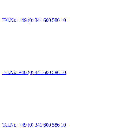
vom Kleinkraftrad über PKW bis zu LKW und Reisebussen. Auch
Zufahrten und Parkhäuser sind für uns kein Problem.
Tel.Nr.: +49 (0) 341 600 586 10
Pannendienst für LKW + PKW
Ein Reifen ist platt, der Wagen springt nicht an – Pannen gibt es
immer wieder. Kleine Pannen beheben wir gleich vor Ort und
größere Reparaturen übernehmen wir in unserer Werkstatt.
Tel.Nr.: +49 (0) 341 600 586 10
Werkstatt für LKW + PKW
Egal ob Motor oder Bremsen - unsere langjährige Erfahrung und
modernste Prüftechnik machen uns zu Experten in allen Bereichen
der Fahrzeugmechanik. Selbstverständlich erhalten Sie jedes
Ersatzteil in Erstausrüster-Qualität.
Tel.Nr.: +49 (0) 341 600 586 10