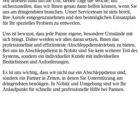
Wir arbeiten rund um die Uhr, sieben Tage die Woche, um
sicherzustellen, dass wir Ihnen genau dann helfen können, wenn Sie
uns am dringendsten brauchen. Unser Serviceteam ist stets bereit,
Ihre Anrufe entgegenzunehmen und den bestmöglichen Einsatzplan
für Ihr spezielles Problem zu entwerfen.
Uns ist bewusst, dass jede Panne eigene, besondere Umstände mit
sich bringt. Daher werden wir alles daran setzen, Ihnen das
professionellste und effizienteste Abschleppdiensterlebnis zu bieten.
Bei uns im Abschleppdienst in Nobitz sind Sie kein weiterer Teil des
Systems, sondern ein individueller Kunde mit individuellen
Bedürfnissen und Anforderungen.
Es ist uns wichtig, dass wir nicht nur ein Abschleppdienst sind,
sondern ein Partner in Zeiten, in denen Sie Unterstützung am
dringendsten benötigen. In Nobitz und Umgebung sind wir Ihr
Anlaufpunkt für schnelle und professionelle Hilfe bei Pannen.
Abschlepp- und Bergungsdienst
Für jede Gewichtsklasse steht das passende Einsatzfahrzeug bereit,
vom Kleinkraftrad über PKW bis zu LKW und Reisebussen. Auch