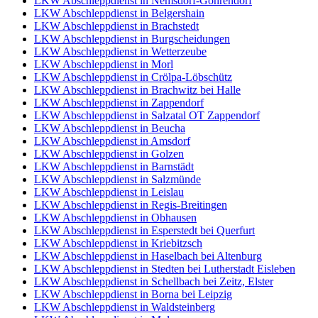
LKW Abschleppdienst in Nemsdorf-Göhrendorf
LKW Abschleppdienst in Belgershain
LKW Abschleppdienst in Brachstedt
LKW Abschleppdienst in Burgscheidungen
LKW Abschleppdienst in Wetterzeube
LKW Abschleppdienst in Morl
LKW Abschleppdienst in Crölpa-Löbschütz
LKW Abschleppdienst in Brachwitz bei Halle
LKW Abschleppdienst in Zappendorf
LKW Abschleppdienst in Salzatal OT Zappendorf
LKW Abschleppdienst in Beucha
LKW Abschleppdienst in Amsdorf
LKW Abschleppdienst in Golzen
LKW Abschleppdienst in Barnstädt
LKW Abschleppdienst in Salzmünde
LKW Abschleppdienst in Leislau
LKW Abschleppdienst in Regis-Breitingen
LKW Abschleppdienst in Obhausen
LKW Abschleppdienst in Esperstedt bei Querfurt
LKW Abschleppdienst in Kriebitzsch
LKW Abschleppdienst in Haselbach bei Altenburg
LKW Abschleppdienst in Stedten bei Lutherstadt Eisleben
LKW Abschleppdienst in Schellbach bei Zeitz, Elster
LKW Abschleppdienst in Borna bei Leipzig
LKW Abschleppdienst in Waldsteinberg