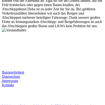
kommt von der Fahrbahn ab. Egal ob Sie im Graben landen, auf ein
Feld feststecken oder gegen einen Baum knallen, der
Abschleppdienst Deha ist zu jeder Zeit für Sie da. Bei größeren
Verkehrsunfällen übernehmen wir auch das Bergen und
Abschleppen mehrerer beteiligter Fahrzeuge. Dank unserer großen
Flotte an leistungsstarken Abschlepp- und Bergefahrzeugen ist auch
das Abschleppen großer Busse und LKWs kein Problem für uns.
Postanschrift
Ernst-Thälmann-Str. 61
06679 Hohenmölsen
Kontaktdaten
Tel. Nr.: +49 (0) 341 600 586 10
Mobile: +49 (0) 170 415 73 72
Rechtliches
Barrierefreiheit
Datenschutz
Impressum
Kontakt
Internet
E-Mail: deha-bergedienst@gmx.de
Internet: www.autoservice-deha.de