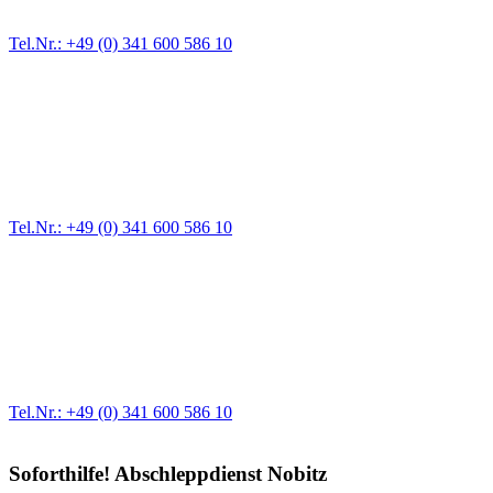
Zufahrten und Parkhäuser sind für uns kein Problem.
Tel.Nr.: +49 (0) 341 600 586 10
Pannendienst für LKW + PKW
Ein Reifen ist platt, der Wagen springt nicht an – Pannen gibt es
immer wieder. Kleine Pannen beheben wir gleich vor Ort und
größere Reparaturen übernehmen wir in unserer Werkstatt.
Tel.Nr.: +49 (0) 341 600 586 10
Werkstatt für LKW + PKW
Egal ob Motor oder Bremsen - unsere langjährige Erfahrung und
modernste Prüftechnik machen uns zu Experten in allen Bereichen
der Fahrzeugmechanik. Selbstverständlich erhalten Sie jedes
Ersatzteil in Erstausrüster-Qualität.
Tel.Nr.: +49 (0) 341 600 586 10
Soforthilfe! Abschleppdienst Nobitz