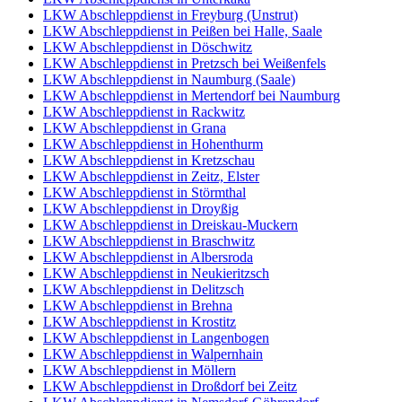
LKW Abschleppdienst in Freyburg (Unstrut)
LKW Abschleppdienst in Peißen bei Halle, Saale
LKW Abschleppdienst in Döschwitz
LKW Abschleppdienst in Pretzsch bei Weißenfels
LKW Abschleppdienst in Naumburg (Saale)
LKW Abschleppdienst in Mertendorf bei Naumburg
LKW Abschleppdienst in Rackwitz
LKW Abschleppdienst in Grana
LKW Abschleppdienst in Hohenthurm
LKW Abschleppdienst in Kretzschau
LKW Abschleppdienst in Zeitz, Elster
LKW Abschleppdienst in Störmthal
LKW Abschleppdienst in Droyßig
LKW Abschleppdienst in Dreiskau-Muckern
LKW Abschleppdienst in Braschwitz
LKW Abschleppdienst in Albersroda
LKW Abschleppdienst in Neukieritzsch
LKW Abschleppdienst in Delitzsch
LKW Abschleppdienst in Brehna
LKW Abschleppdienst in Krostitz
LKW Abschleppdienst in Langenbogen
LKW Abschleppdienst in Walpernhain
LKW Abschleppdienst in Möllern
LKW Abschleppdienst in Droßdorf bei Zeitz