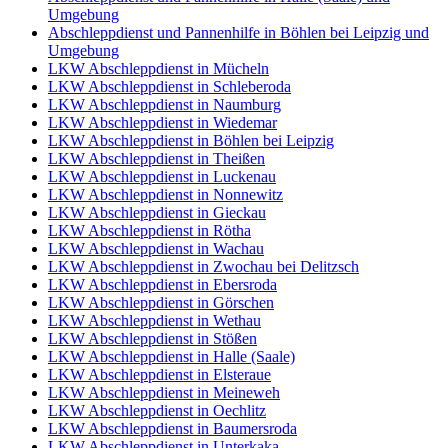
Umgebung
Abschleppdienst und Pannenhilfe in Böhlen bei Leipzig und
Umgebung
LKW Abschleppdienst in Mücheln
LKW Abschleppdienst in Schleberoda
LKW Abschleppdienst in Naumburg
LKW Abschleppdienst in Wiedemar
LKW Abschleppdienst in Böhlen bei Leipzig
LKW Abschleppdienst in Theißen
LKW Abschleppdienst in Luckenau
LKW Abschleppdienst in Nonnewitz
LKW Abschleppdienst in Gieckau
LKW Abschleppdienst in Rötha
LKW Abschleppdienst in Wachau
LKW Abschleppdienst in Zwochau bei Delitzsch
LKW Abschleppdienst in Ebersroda
LKW Abschleppdienst in Görschen
LKW Abschleppdienst in Wethau
LKW Abschleppdienst in Stößen
LKW Abschleppdienst in Halle (Saale)
LKW Abschleppdienst in Elsteraue
LKW Abschleppdienst in Meineweh
LKW Abschleppdienst in Oechlitz
LKW Abschleppdienst in Baumersroda
LKW Abschleppdienst in Unterkaka