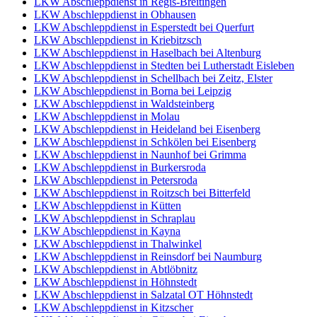
LKW Abschleppdienst in Regis-Breitingen
LKW Abschleppdienst in Obhausen
LKW Abschleppdienst in Esperstedt bei Querfurt
LKW Abschleppdienst in Kriebitzsch
LKW Abschleppdienst in Haselbach bei Altenburg
LKW Abschleppdienst in Stedten bei Lutherstadt Eisleben
LKW Abschleppdienst in Schellbach bei Zeitz, Elster
LKW Abschleppdienst in Borna bei Leipzig
LKW Abschleppdienst in Waldsteinberg
LKW Abschleppdienst in Molau
LKW Abschleppdienst in Heideland bei Eisenberg
LKW Abschleppdienst in Schkölen bei Eisenberg
LKW Abschleppdienst in Naunhof bei Grimma
LKW Abschleppdienst in Burkersroda
LKW Abschleppdienst in Petersroda
LKW Abschleppdienst in Roitzsch bei Bitterfeld
LKW Abschleppdienst in Kütten
LKW Abschleppdienst in Schraplau
LKW Abschleppdienst in Kayna
LKW Abschleppdienst in Thalwinkel
LKW Abschleppdienst in Reinsdorf bei Naumburg
LKW Abschleppdienst in Abtlöbnitz
LKW Abschleppdienst in Höhnstedt
LKW Abschleppdienst in Salzatal OT Höhnstedt
LKW Abschleppdienst in Kitzscher