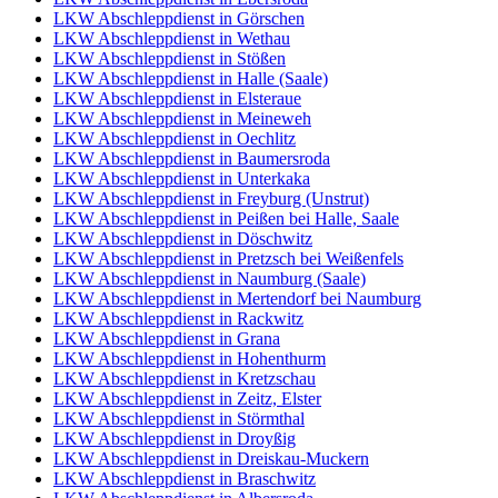
LKW Abschleppdienst in Görschen
LKW Abschleppdienst in Wethau
LKW Abschleppdienst in Stößen
LKW Abschleppdienst in Halle (Saale)
LKW Abschleppdienst in Elsteraue
LKW Abschleppdienst in Meineweh
LKW Abschleppdienst in Oechlitz
LKW Abschleppdienst in Baumersroda
LKW Abschleppdienst in Unterkaka
LKW Abschleppdienst in Freyburg (Unstrut)
LKW Abschleppdienst in Peißen bei Halle, Saale
LKW Abschleppdienst in Döschwitz
LKW Abschleppdienst in Pretzsch bei Weißenfels
LKW Abschleppdienst in Naumburg (Saale)
LKW Abschleppdienst in Mertendorf bei Naumburg
LKW Abschleppdienst in Rackwitz
LKW Abschleppdienst in Grana
LKW Abschleppdienst in Hohenthurm
LKW Abschleppdienst in Kretzschau
LKW Abschleppdienst in Zeitz, Elster
LKW Abschleppdienst in Störmthal
LKW Abschleppdienst in Droyßig
LKW Abschleppdienst in Dreiskau-Muckern
LKW Abschleppdienst in Braschwitz