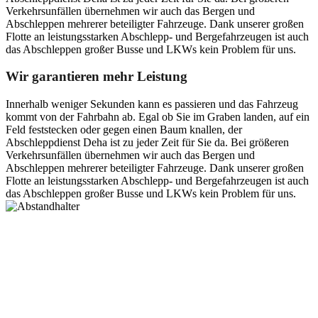
Verkehrsunfällen übernehmen wir auch das Bergen und
Abschleppen mehrerer beteiligter Fahrzeuge. Dank unserer großen
Flotte an leistungsstarken Abschlepp- und Bergefahrzeugen ist auch
das Abschleppen großer Busse und LKWs kein Problem für uns.
Wir garantieren mehr Leistung
Innerhalb weniger Sekunden kann es passieren und das Fahrzeug
kommt von der Fahrbahn ab. Egal ob Sie im Graben landen, auf ein
Feld feststecken oder gegen einen Baum knallen, der
Abschleppdienst Deha ist zu jeder Zeit für Sie da. Bei größeren
Verkehrsunfällen übernehmen wir auch das Bergen und
Abschleppen mehrerer beteiligter Fahrzeuge. Dank unserer großen
Flotte an leistungsstarken Abschlepp- und Bergefahrzeugen ist auch
das Abschleppen großer Busse und LKWs kein Problem für uns.
Postanschrift
Ernst-Thälmann-Str. 61
06679 Hohenmölsen
Kontaktdaten
Tel. Nr.: +49 (0) 341 600 586 10
Mobile: +49 (0) 170 415 73 72