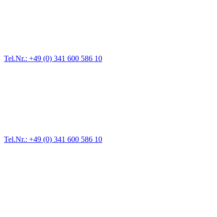
Abschlepp- und Bergungsdienst
Für jede Gewichtsklasse steht das passende Einsatzfahrzeug bereit,
vom Kleinkraftrad über PKW bis zu LKW und Reisebussen. Auch
Zufahrten und Parkhäuser sind für uns kein Problem.
Tel.Nr.: +49 (0) 341 600 586 10
Pannendienst für LKW + PKW
Ein Reifen ist platt, der Wagen springt nicht an – Pannen gibt es
immer wieder. Kleine Pannen beheben wir gleich vor Ort und
größere Reparaturen übernehmen wir in unserer Werkstatt.
Tel.Nr.: +49 (0) 341 600 586 10
Werkstatt für LKW + PKW
Egal ob Motor oder Bremsen - unsere langjährige Erfahrung und
modernste Prüftechnik machen uns zu Experten in allen Bereichen
der Fahrzeugmechanik. Selbstverständlich erhalten Sie jedes
Ersatzteil in Erstausrüster-Qualität.