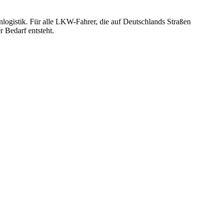
nlogistik. Für alle LKW-Fahrer, die auf Deutschlands Straßen
r Bedarf entsteht.
ten und Parkhäuser sind für uns kein Problem.
raturen übernehmen wir in unserer Werkstatt.