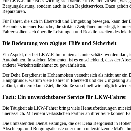
Für LKW-Fahrer ist es wichtig, sich darüber im Klaren zu sein, was ge
Bergungsleistung, sondern auch in den Begleitservices. Dazu gehört
Reparaturen.
Für Fahrer, die sich in Eberstedt und Umgebung bewegen, kann der D
Besonders in einer Branche, die strikten Zeitplänen unterliegt, kann
Fahrer sollten sich über die Leistungen und Reaktionszeiten des loka
Die Bedeutung von zügiger Hilfe und Sicherheit
Ein Aspekt, der bei LKW-Fahrern niemals unterschätzt werden darf, is
Autobahnen. In solchen Momenten ist es entscheidend, dass der Abschl
anderer Verkehrsteilnehmer zu gewährleisten.
Der Deha Bergdienst in Hohenmölsen versteht sich als nicht nur ein Die
Hauptgründe, warum viele Fahrer in Eberstedt und der Umgebung auf 
abläuft, mit dem klaren Ziel, die Straße so schnell wie möglich wiede
Fazit: Ein unverzichtbarer Service für LKW-Fahrer
Die Tätigkeit als LKW-Fahrer bringt viele Herausforderungen mit sic
unerlässlich. Mit einem verlässlichen Partner an ihrer Seite können Fah
Die umfassenden Dienstleistungen, die der Deha Bergdienst in Hohenmö
Abschlepp- und Bergungsdienste oder durch unterstützende Maßnahmen