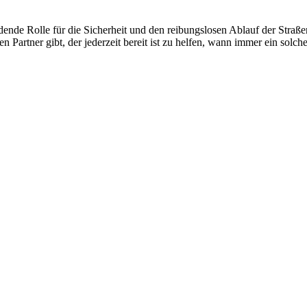
ende Rolle für die Sicherheit und den reibungslosen Ablauf der Straße
n Partner gibt, der jederzeit bereit ist zu helfen, wann immer ein solche
 vom Kleinkraftrad über PKW bis zu LKW und Reisebussen. Auch Zufahr
mer wieder. Kleine Pannen beheben wir gleich vor Ort und größere Repa