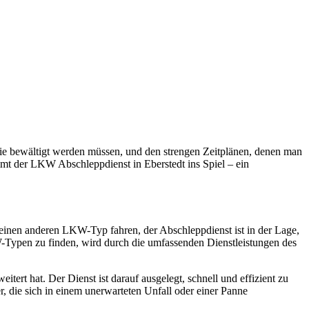
ugmechanik. Selbstverständlich erhalten Sie jedes Ersatzteil in
ie bewältigt werden müssen, und den strengen Zeitplänen, denen man
mt der LKW Abschleppdienst in Eberstedt ins Spiel – ein
r einen anderen LKW-Typ fahren, der Abschleppdienst ist in der Lage,
-Typen zu finden, wird durch die umfassenden Dienstleistungen des
ert hat. Der Dienst ist darauf ausgelegt, schnell und effizient zu
 die sich in einem unerwarteten Unfall oder einer Panne