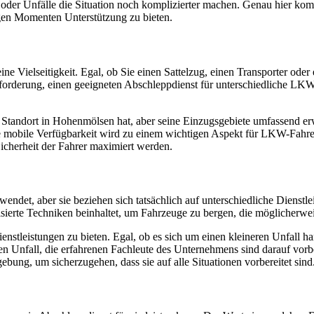
der Unfälle die Situation noch komplizierter machen. Genau hier kom
igen Momenten Unterstützung zu bieten.
ine Vielseitigkeit. Egal, ob Sie einen Sattelzug, einen Transporter ode
orderung, einen geeigneten Abschleppdienst für unterschiedliche LKW
tandort in Hohenmölsen hat, aber seine Einzugsgebiete umfassend erweit
e mobile Verfügbarkeit wird zu einem wichtigen Aspekt für LKW-Fahrer,
icherheit der Fahrer maximiert werden.
et, aber sie beziehen sich tatsächlich auf unterschiedliche Dienstle
erte Techniken beinhaltet, um Fahrzeuge zu bergen, die möglicherwei
ienstleistungen zu bieten. Egal, ob es sich um einen kleineren Unfall 
n Unfall, die erfahrenen Fachleute des Unternehmens sind darauf vorbe
bung, um sicherzugehen, dass sie auf alle Situationen vorbereitet sind