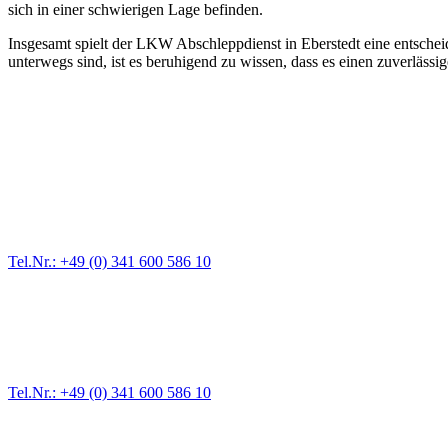
sich in einer schwierigen Lage befinden.
Insgesamt spielt der LKW Abschleppdienst in Eberstedt eine entscheid
unterwegs sind, ist es beruhigend zu wissen, dass es einen zuverlässige
Abschlepp- und Bergungsdienst
Für jede Gewichtsklasse steht das passende Einsatzfahrzeug bereit,
Tel.Nr.: +49 (0) 341 600 586 10
Pannendienst für LKW + PKW
Ein Reifen ist platt, der Wagen springt nicht an – Pannen gibt es im
Tel.Nr.: +49 (0) 341 600 586 10