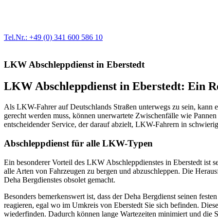
Werkstatt für LKW + PKW
Egal ob Motor oder Bremsen - unsere langjährige Erfahrung und moder
Erstausrüster-Qualität.
Tel.Nr.: +49 (0) 341 600 586 10
LKW Abschleppdienst in Eberstedt
LKW Abschleppdienst in Eberstedt: Ein Ret
Als LKW-Fahrer auf Deutschlands Straßen unterwegs zu sein, kann ei
gerecht werden muss, können unerwartete Zwischenfälle wie Pannen o
entscheidender Service, der darauf abzielt, LKW-Fahrern in schwier
Abschleppdienst für alle LKW-Typen
Ein besonderer Vorteil des LKW Abschleppdienstes in Eberstedt ist se
alle Arten von Fahrzeugen zu bergen und abzuschleppen. Die Herausf
Deha Bergdienstes obsolet gemacht.
Besonders bemerkenswert ist, dass der Deha Bergdienst seinen festen S
reagieren, egal wo im Umkreis von Eberstedt Sie sich befinden. Dies
wiederfinden. Dadurch können lange Wartezeiten minimiert und die S