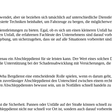
et, aber sie beziehen sich tatsächlich auf unterschiedliche Dienstle
erte Techniken beinhaltet, um Fahrzeuge zu bergen, die möglicherwei
ienstleistungen zu bieten. Egal, ob es sich um einen kleineren Unfall 
n Unfall, die erfahrenen Fachleute des Unternehmens sind darauf vorbe
bung, um sicherzugehen, dass sie auf alle Situationen vorbereitet sind
nau ein Abschleppdienst für sie leisten kann. Der Wert eines solchen Di
 die Unterstützung bei der Schadensabwicklung mit Versicherungen, die
eha Bergdienst eine entscheidende Rolle spielen, wenn es darum geht,
 ein zuverlässiger Abschleppdienst den Unterschied zwischen einem rech
len Abschleppdienstes bewusst sein, um in Notfällen schnell handeln zu
t die Sicherheit. Pannen oder Unfälle auf der Straße können schnell zu
eppdienst nicht nur schnell vor Ort ist, sondern auch darauf vorbereit