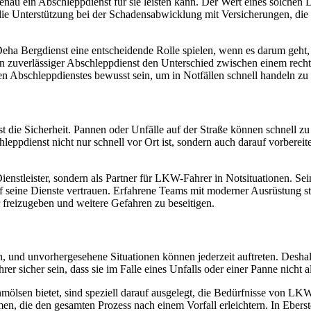
nau ein Abschleppdienst für sie leisten kann. Der Wert eines solchen Di
 die Unterstützung bei der Schadensabwicklung mit Versicherungen, die
eha Bergdienst eine entscheidende Rolle spielen, wenn es darum geht,
 ein zuverlässiger Abschleppdienst den Unterschied zwischen einem rech
len Abschleppdienstes bewusst sein, um in Notfällen schnell handeln zu
t die Sicherheit. Pannen oder Unfälle auf der Straße können schnell zu
eppdienst nicht nur schnell vor Ort ist, sondern auch darauf vorbereit
nstleister, sondern als Partner für LKW-Fahrer in Notsituationen. Seine
seine Dienste vertrauen. Erfahrene Teams mit moderner Ausrüstung ste
r freizugeben und weitere Gefahren zu beseitigen.
h, und unvorhergesehene Situationen können jederzeit auftreten. Desh
rer sicher sein, dass sie im Falle eines Unfalls oder einer Panne nicht a
lsen bietet, sind speziell darauf ausgelegt, die Bedürfnisse von LKW-F
, die den gesamten Prozess nach einem Vorfall erleichtern. In Ebers