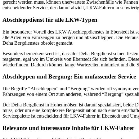
gerecht werden muss, können unerwartete Zwischenfälle wie Pannen o
entscheidender Service, der darauf abzielt, LKW-Fahrern in schwier
Abschleppdienst für alle LKW-Typen
Ein besonderer Vorteil des LKW Abschleppdienstes in Eberstedt ist se
alle Arten von Fahrzeugen zu bergen und abzuschleppen. Die Herausf
Deha Bergdienstes obsolet gemacht.
Besonders bemerkenswert ist, dass der Deha Bergdienst seinen festen S
reagieren, egal wo im Umkreis von Eberstedt Sie sich befinden. Dies
wiederfinden. Dadurch können lange Wartezeiten minimiert und die S
Abschleppen und Bergung: Ein umfassender Service
Die Begriffe “Abschleppen” und “Bergung” werden oft synonym verwend
Fahrzeugen von einem Ort zum anderen, während “Bergung” spezialisi
Der Deha Bergdienst in Hohenmölsen ist darauf spezialisiert, beide D
muss, oder um eine komplexere Bergensituation nach einem ernsthafte
Servicepalette ist entscheidend für LKW-Fahrer in Eberstedt und Umge
Relevante und interessante Inhalte für LKW-Fahrer