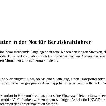
nste Prüftechnik machen uns zu Experten in allen Bereichen der Fahrze
ter in der Not für Berufskraftfahrer
ne herausfordernde Angelegenheit sein. Neben den langen Strecken, d
der Unfälle die Situation noch komplizierter machen. Genau hier kom
igen Momenten Unterstützung zu bieten.
ine Vielseitigkeit. Egal, ob Sie einen Sattelzug, einen Transporter ode
orderung, einen geeigneten Abschleppdienst für unterschiedliche LKW
tandort in Hohenmölsen hat, aber seine Einzugsgebiete umfassend erweit
e mobile Verfügbarkeit wird zu einem wichtigen Aspekt für LKW-Fahrer,
icherheit der Fahrer maximiert werden.