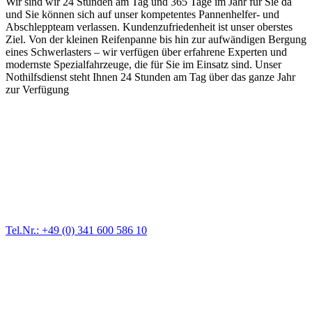
Wir sind wir 24 Stunden am Tag und 365 Tage im Jahr für Sie da
und Sie können sich auf unser kompetentes Pannenhelfer- und
Abschleppteam verlassen. Kundenzufriedenheit ist unser oberstes
Ziel. Von der kleinen Reifenpanne bis hin zur aufwändigen Bergung
eines Schwerlasters – wir verfügen über erfahrene Experten und
modernste Spezialfahrzeuge, die für Sie im Einsatz sind. Unser
Nothilfsdienst steht Ihnen 24 Stunden am Tag über das ganze Jahr
zur Verfügung
Abschlepp- und Bergungsdienst
Für jede Gewichtsklasse steht das passende Einsatzfahrzeug bereit,
vom Kleinkraftrad über PKW bis zu LKW und Reisebussen. Auch
Zufahrten und Parkhäuser sind für uns kein Problem.
Tel.Nr.: +49 (0) 341 600 586 10
Pannendienst für LKW + PKW
Ein Reifen ist platt, der Wagen springt nicht an – Pannen gibt es
immer wieder. Kleine Pannen beheben wir gleich vor Ort und