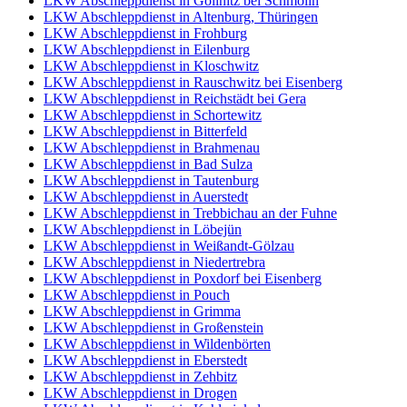
LKW Abschleppdienst in Göllnitz bei Schmölln
LKW Abschleppdienst in Altenburg, Thüringen
LKW Abschleppdienst in Frohburg
LKW Abschleppdienst in Eilenburg
LKW Abschleppdienst in Kloschwitz
LKW Abschleppdienst in Rauschwitz bei Eisenberg
LKW Abschleppdienst in Reichstädt bei Gera
LKW Abschleppdienst in Schortewitz
LKW Abschleppdienst in Bitterfeld
LKW Abschleppdienst in Brahmenau
LKW Abschleppdienst in Bad Sulza
LKW Abschleppdienst in Tautenburg
LKW Abschleppdienst in Auerstedt
LKW Abschleppdienst in Trebbichau an der Fuhne
LKW Abschleppdienst in Löbejün
LKW Abschleppdienst in Weißandt-Gölzau
LKW Abschleppdienst in Niedertrebra
LKW Abschleppdienst in Poxdorf bei Eisenberg
LKW Abschleppdienst in Pouch
LKW Abschleppdienst in Grimma
LKW Abschleppdienst in Großenstein
LKW Abschleppdienst in Wildenbörten
LKW Abschleppdienst in Eberstedt
LKW Abschleppdienst in Zehbitz
LKW Abschleppdienst in Drogen