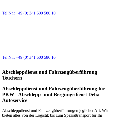
größere Reparaturen übernehmen wir in unserer Werkstatt.
Tel.Nr.: +49 (0) 341 600 586 10
Werkstatt für LKW + PKW
Egal ob Motor oder Bremsen - unsere langjährige Erfahrung und
modernste Prüftechnik machen uns zu Experten in allen Bereichen
der Fahrzeugmechanik. Selbstverständlich erhalten Sie jedes
Ersatzteil in Erstausrüster-Qualität.
Tel.Nr.: +49 (0) 341 600 586 10
Abschleppdienst und Fahrzeugüberführung
Teuchern
Abschleppdienst und Fahrzeugüberführung für
PKW - Abschlepp- und Bergungsdienst Deha
Autoservice
Abschleppdienst und Fahrzeugüberführungen jeglicher Art. Wir
bieten alles von der Logistik bis zum Spezialtransport für Ihr