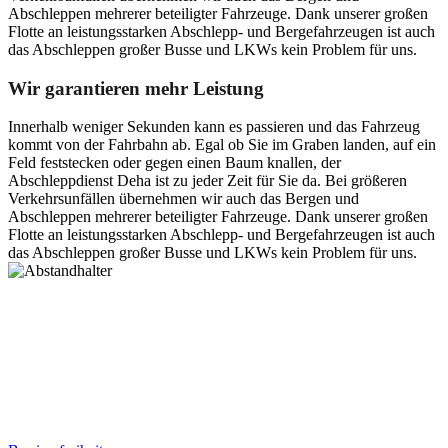
Abschleppen mehrerer beteiligter Fahrzeuge. Dank unserer großen
Flotte an leistungsstarken Abschlepp- und Bergefahrzeugen ist auch
das Abschleppen großer Busse und LKWs kein Problem für uns.
Wir garantieren mehr Leistung
Innerhalb weniger Sekunden kann es passieren und das Fahrzeug
kommt von der Fahrbahn ab. Egal ob Sie im Graben landen, auf ein
Feld feststecken oder gegen einen Baum knallen, der
Abschleppdienst Deha ist zu jeder Zeit für Sie da. Bei größeren
Verkehrsunfällen übernehmen wir auch das Bergen und
Abschleppen mehrerer beteiligter Fahrzeuge. Dank unserer großen
Flotte an leistungsstarken Abschlepp- und Bergefahrzeugen ist auch
das Abschleppen großer Busse und LKWs kein Problem für uns.
Postanschrift
Ernst-Thälmann-Str. 61
06679 Hohenmölsen
Kontaktdaten
Tel. Nr.: +49 (0) 341 600 586 10
Mobile: +49 (0) 170 415 73 72
Rechtliches