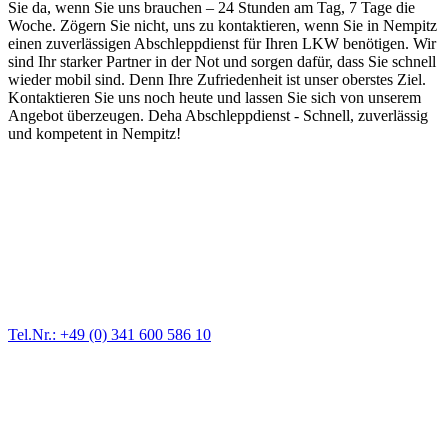
Sie da, wenn Sie uns brauchen – 24 Stunden am Tag, 7 Tage die
Woche. Zögern Sie nicht, uns zu kontaktieren, wenn Sie in Nempitz
einen zuverlässigen Abschleppdienst für Ihren LKW benötigen. Wir
sind Ihr starker Partner in der Not und sorgen dafür, dass Sie schnell
wieder mobil sind. Denn Ihre Zufriedenheit ist unser oberstes Ziel.
Kontaktieren Sie uns noch heute und lassen Sie sich von unserem
Angebot überzeugen. Deha Abschleppdienst - Schnell, zuverlässig
und kompetent in Nempitz!
Abschlepp- und Bergungsdienst
Für jede Gewichtsklasse steht das passende Einsatzfahrzeug bereit,
vom Kleinkraftrad über PKW bis zu LKW und Reisebussen. Auch
Zufahrten und Parkhäuser sind für uns kein Problem.
Tel.Nr.: +49 (0) 341 600 586 10
Pannendienst für LKW + PKW
Ein Reifen ist platt, der Wagen springt nicht an – Pannen gibt es
immer wieder. Kleine Pannen beheben wir gleich vor Ort und