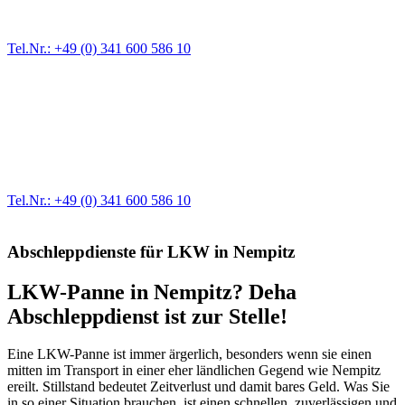
größere Reparaturen übernehmen wir in unserer Werkstatt.
Tel.Nr.: +49 (0) 341 600 586 10
Werkstatt für LKW + PKW
Egal ob Motor oder Bremsen - unsere langjährige Erfahrung und
modernste Prüftechnik machen uns zu Experten in allen Bereichen
der Fahrzeugmechanik. Selbstverständlich erhalten Sie jedes
Ersatzteil in Erstausrüster-Qualität.
Tel.Nr.: +49 (0) 341 600 586 10
Abschleppdienste für LKW in Nempitz
LKW-Panne in Nempitz? Deha
Abschleppdienst ist zur Stelle!
Eine LKW-Panne ist immer ärgerlich, besonders wenn sie einen
mitten im Transport in einer eher ländlichen Gegend wie Nempitz
ereilt. Stillstand bedeutet Zeitverlust und damit bares Geld. Was Sie
in so einer Situation brauchen, ist einen schnellen, zuverlässigen und