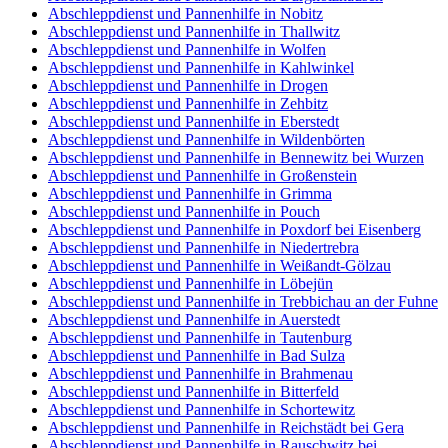
Abschleppdienst und Pannenhilfe in Nobitz
Abschleppdienst und Pannenhilfe in Thallwitz
Abschleppdienst und Pannenhilfe in Wolfen
Abschleppdienst und Pannenhilfe in Kahlwinkel
Abschleppdienst und Pannenhilfe in Drogen
Abschleppdienst und Pannenhilfe in Zehbitz
Abschleppdienst und Pannenhilfe in Eberstedt
Abschleppdienst und Pannenhilfe in Wildenbörten
Abschleppdienst und Pannenhilfe in Bennewitz bei Wurzen
Abschleppdienst und Pannenhilfe in Großenstein
Abschleppdienst und Pannenhilfe in Grimma
Abschleppdienst und Pannenhilfe in Pouch
Abschleppdienst und Pannenhilfe in Poxdorf bei Eisenberg
Abschleppdienst und Pannenhilfe in Niedertrebra
Abschleppdienst und Pannenhilfe in Weißandt-Gölzau
Abschleppdienst und Pannenhilfe in Löbejün
Abschleppdienst und Pannenhilfe in Trebbichau an der Fuhne
Abschleppdienst und Pannenhilfe in Auerstedt
Abschleppdienst und Pannenhilfe in Tautenburg
Abschleppdienst und Pannenhilfe in Bad Sulza
Abschleppdienst und Pannenhilfe in Brahmenau
Abschleppdienst und Pannenhilfe in Bitterfeld
Abschleppdienst und Pannenhilfe in Schortewitz
Abschleppdienst und Pannenhilfe in Reichstädt bei Gera
Abschleppdienst und Pannenhilfe in Rauschwitz bei