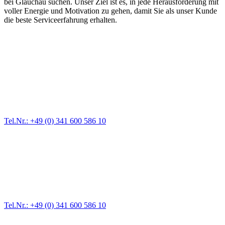
bei Glauchau suchen. Unser Ziel ist es, in jede Herausforderung mit
voller Energie und Motivation zu gehen, damit Sie als unser Kunde
die beste Serviceerfahrung erhalten.
Abschlepp- und Bergungsdienst
Für jede Gewichtsklasse steht das passende Einsatzfahrzeug bereit,
vom Kleinkraftrad über PKW bis zu LKW und Reisebussen. Auch
Zufahrten und Parkhäuser sind für uns kein Problem.
Tel.Nr.: +49 (0) 341 600 586 10
Pannendienst für LKW + PKW
Ein Reifen ist platt, der Wagen springt nicht an – Pannen gibt es
immer wieder. Kleine Pannen beheben wir gleich vor Ort und
größere Reparaturen übernehmen wir in unserer Werkstatt.
Tel.Nr.: +49 (0) 341 600 586 10