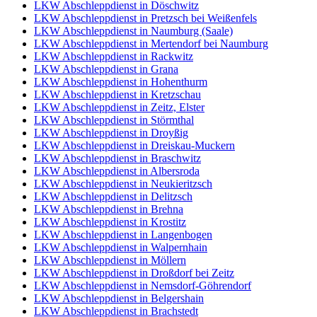
LKW Abschleppdienst in Döschwitz
LKW Abschleppdienst in Pretzsch bei Weißenfels
LKW Abschleppdienst in Naumburg (Saale)
LKW Abschleppdienst in Mertendorf bei Naumburg
LKW Abschleppdienst in Rackwitz
LKW Abschleppdienst in Grana
LKW Abschleppdienst in Hohenthurm
LKW Abschleppdienst in Kretzschau
LKW Abschleppdienst in Zeitz, Elster
LKW Abschleppdienst in Störmthal
LKW Abschleppdienst in Droyßig
LKW Abschleppdienst in Dreiskau-Muckern
LKW Abschleppdienst in Braschwitz
LKW Abschleppdienst in Albersroda
LKW Abschleppdienst in Neukieritzsch
LKW Abschleppdienst in Delitzsch
LKW Abschleppdienst in Brehna
LKW Abschleppdienst in Krostitz
LKW Abschleppdienst in Langenbogen
LKW Abschleppdienst in Walpernhain
LKW Abschleppdienst in Möllern
LKW Abschleppdienst in Droßdorf bei Zeitz
LKW Abschleppdienst in Nemsdorf-Göhrendorf
LKW Abschleppdienst in Belgershain
LKW Abschleppdienst in Brachstedt