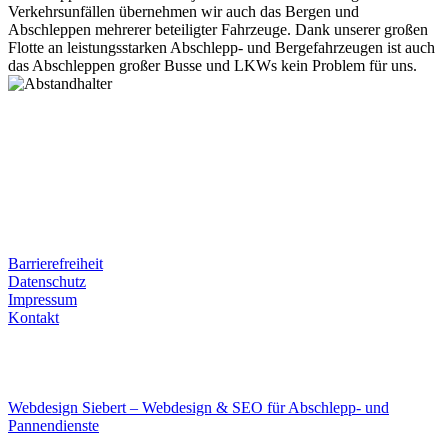
Verkehrsunfällen übernehmen wir auch das Bergen und
Abschleppen mehrerer beteiligter Fahrzeuge. Dank unserer großen
Flotte an leistungsstarken Abschlepp- und Bergefahrzeugen ist auch
das Abschleppen großer Busse und LKWs kein Problem für uns.
Postanschrift
Ernst-Thälmann-Str. 61
06679 Hohenmölsen
Kontaktdaten
Tel. Nr.: +49 (0) 341 600 586 10
Mobile: +49 (0) 170 415 73 72
Rechtliches
Barrierefreiheit
Datenschutz
Impressum
Kontakt
Internet
E-Mail: deha-bergedienst@gmx.de
Internet: www.autoservice-deha.de
Webdesign Siebert – Webdesign & SEO für Abschlepp- und
Pannendienste