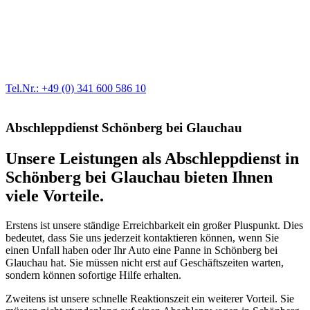
Werkstatt für LKW + PKW
Egal ob Motor oder Bremsen - unsere langjährige Erfahrung und
modernste Prüftechnik machen uns zu Experten in allen Bereichen
der Fahrzeugmechanik. Selbstverständlich erhalten Sie jedes
Ersatzteil in Erstausrüster-Qualität.
Tel.Nr.: +49 (0) 341 600 586 10
Abschleppdienst Schönberg bei Glauchau
Unsere Leistungen als Abschleppdienst in
Schönberg bei Glauchau bieten Ihnen
viele Vorteile.
Erstens ist unsere ständige Erreichbarkeit ein großer Pluspunkt. Dies
bedeutet, dass Sie uns jederzeit kontaktieren können, wenn Sie
einen Unfall haben oder Ihr Auto eine Panne in Schönberg bei
Glauchau hat. Sie müssen nicht erst auf Geschäftszeiten warten,
sondern können sofortige Hilfe erhalten.
Zweitens ist unsere schnelle Reaktionszeit ein weiterer Vorteil. Sie