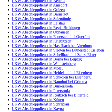
LKW Abschleppdienst in Beucha
LKW Abschleppdienst in Amsdorf
LKW Abschleppdienst in Golzen
LKW Abschleppdienst in Barnstädt
LKW Abschleppdienst in Salzmünde
LKW Abschleppdienst in Leislau
LKW Abschleppdienst in Regis-Breitingen
LKW Abschleppdienst in Obhausen
LKW Abschleppdienst in Esperstedt bei Querfurt
LKW Abschleppdienst in Kriebitzsch
LKW Abschleppdienst in Haselbach bei Altenburg
LKW Abschleppdienst in Stedten bei Lutherstadt Eisleben
LKW Abschleppdienst in Schellbach bei Zeitz, Elster
LKW Abschleppdienst in Borna bei Leipzig
LKW Abschleppdienst in Waldsteinberg
LKW Abschleppdienst in Molau
LKW Abschleppdienst in Heideland bei Eisenberg
LKW Abschleppdienst in Schkölen bei Eisenberg
LKW Abschleppdienst in Naunhof bei Grimma
LKW Abschleppdienst in Burkersroda
LKW Abschleppdienst in Petersroda
LKW Abschleppdienst in Roitzsch bei Bitterfeld
LKW Abschleppdienst in Kütten
LKW Abschleppdienst in Schraplau
LKW Abschleppdienst in Kayna