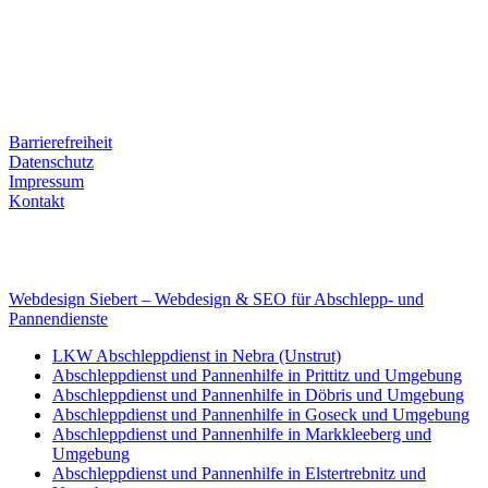
Ernst-Thälmann-Str. 61
06679 Hohenmölsen
Kontaktdaten
Tel. Nr.: +49 (0) 341 600 586 10
Mobile: +49 (0) 170 415 73 72
Rechtliches
Barrierefreiheit
Datenschutz
Impressum
Kontakt
Internet
E-Mail: deha-bergedienst@gmx.de
Internet: www.autoservice-deha.de
Webdesign Siebert – Webdesign & SEO für Abschlepp- und
Pannendienste
LKW Abschleppdienst in Nebra (Unstrut)
Abschleppdienst und Pannenhilfe in Prittitz und Umgebung
Abschleppdienst und Pannenhilfe in Döbris und Umgebung
Abschleppdienst und Pannenhilfe in Goseck und Umgebung
Abschleppdienst und Pannenhilfe in Markkleeberg und
Umgebung
Abschleppdienst und Pannenhilfe in Elstertrebnitz und