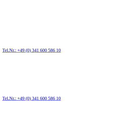
Abschlepp- und Bergungsdienst
Für jede Gewichtsklasse steht das passende Einsatzfahrzeug bereit,
vom Kleinkraftrad über PKW bis zu LKW und Reisebussen. Auch
Zufahrten und Parkhäuser sind für uns kein Problem.
Tel.Nr.: +49 (0) 341 600 586 10
Pannendienst für LKW + PKW
Ein Reifen ist platt, der Wagen springt nicht an – Pannen gibt es
immer wieder. Kleine Pannen beheben wir gleich vor Ort und
größere Reparaturen übernehmen wir in unserer Werkstatt.
Tel.Nr.: +49 (0) 341 600 586 10
Werkstatt für LKW + PKW
Egal ob Motor oder Bremsen - unsere langjährige Erfahrung und