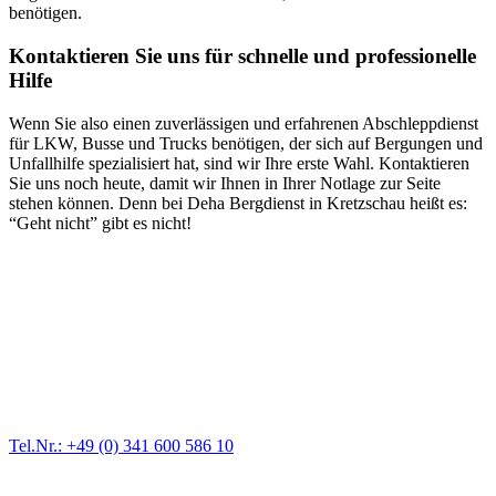
benötigen.
Kontaktieren Sie uns für schnelle und professionelle
Hilfe
Wenn Sie also einen zuverlässigen und erfahrenen Abschleppdienst
für LKW, Busse und Trucks benötigen, der sich auf Bergungen und
Unfallhilfe spezialisiert hat, sind wir Ihre erste Wahl. Kontaktieren
Sie uns noch heute, damit wir Ihnen in Ihrer Notlage zur Seite
stehen können. Denn bei Deha Bergdienst in Kretzschau heißt es:
“Geht nicht” gibt es nicht!
Abschlepp- und Bergungsdienst
Für jede Gewichtsklasse steht das passende Einsatzfahrzeug bereit,
vom Kleinkraftrad über PKW bis zu LKW und Reisebussen. Auch
Zufahrten und Parkhäuser sind für uns kein Problem.
Tel.Nr.: +49 (0) 341 600 586 10