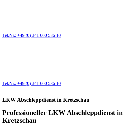
Pannendienst für LKW + PKW
Ein Reifen ist platt, der Wagen springt nicht an – Pannen gibt es
immer wieder. Kleine Pannen beheben wir gleich vor Ort und
größere Reparaturen übernehmen wir in unserer Werkstatt.
Tel.Nr.: +49 (0) 341 600 586 10
Werkstatt für LKW + PKW
Egal ob Motor oder Bremsen - unsere langjährige Erfahrung und
modernste Prüftechnik machen uns zu Experten in allen Bereichen
der Fahrzeugmechanik. Selbstverständlich erhalten Sie jedes
Ersatzteil in Erstausrüster-Qualität.
Tel.Nr.: +49 (0) 341 600 586 10
LKW Abschleppdienst in Kretzschau
Professioneller LKW Abschleppdienst in
Kretzschau