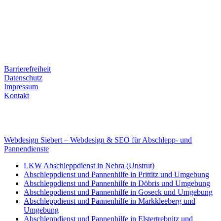
Ernst-Thälmann-Str. 61
06679 Hohenmölsen
Kontaktdaten
Tel. Nr.: +49 (0) 341 600 586 10
Mobile: +49 (0) 170 415 73 72
Rechtliches
Barrierefreiheit
Datenschutz
Impressum
Kontakt
Internet
E-Mail: deha-bergedienst@gmx.de
Internet: www.autoservice-deha.de
Webdesign Siebert – Webdesign & SEO für Abschlepp- und
Pannendienste
LKW Abschleppdienst in Nebra (Unstrut)
Abschleppdienst und Pannenhilfe in Prittitz und Umgebung
Abschleppdienst und Pannenhilfe in Döbris und Umgebung
Abschleppdienst und Pannenhilfe in Goseck und Umgebung
Abschleppdienst und Pannenhilfe in Markkleeberg und
Umgebung
Abschleppdienst und Pannenhilfe in Elstertrebnitz und