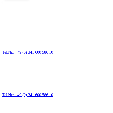
Abschlepp- und Bergungsdienst
Für jede Gewichtsklasse steht das passende Einsatzfahrzeug bereit,
vom Kleinkraftrad über PKW bis zu LKW und Reisebussen. Auch
Zufahrten und Parkhäuser sind für uns kein Problem.
Tel.Nr.: +49 (0) 341 600 586 10
Pannendienst für LKW + PKW
Ein Reifen ist platt, der Wagen springt nicht an – Pannen gibt es
immer wieder. Kleine Pannen beheben wir gleich vor Ort und
größere Reparaturen übernehmen wir in unserer Werkstatt.
Tel.Nr.: +49 (0) 341 600 586 10
Werkstatt für LKW + PKW