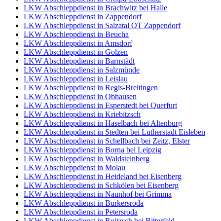
LKW Abschleppdienst in Brachwitz bei Halle
LKW Abschleppdienst in Zappendorf
LKW Abschleppdienst in Salzatal OT Zappendorf
LKW Abschleppdienst in Beucha
LKW Abschleppdienst in Amsdorf
LKW Abschleppdienst in Golzen
LKW Abschleppdienst in Barnstädt
LKW Abschleppdienst in Salzmünde
LKW Abschleppdienst in Leislau
LKW Abschleppdienst in Regis-Breitingen
LKW Abschleppdienst in Obhausen
LKW Abschleppdienst in Esperstedt bei Querfurt
LKW Abschleppdienst in Kriebitzsch
LKW Abschleppdienst in Haselbach bei Altenburg
LKW Abschleppdienst in Stedten bei Lutherstadt Eisleben
LKW Abschleppdienst in Schellbach bei Zeitz, Elster
LKW Abschleppdienst in Borna bei Leipzig
LKW Abschleppdienst in Waldsteinberg
LKW Abschleppdienst in Molau
LKW Abschleppdienst in Heideland bei Eisenberg
LKW Abschleppdienst in Schkölen bei Eisenberg
LKW Abschleppdienst in Naunhof bei Grimma
LKW Abschleppdienst in Burkersroda
LKW Abschleppdienst in Petersroda
LKW Abschleppdienst in Roitzsch bei Bitterfeld