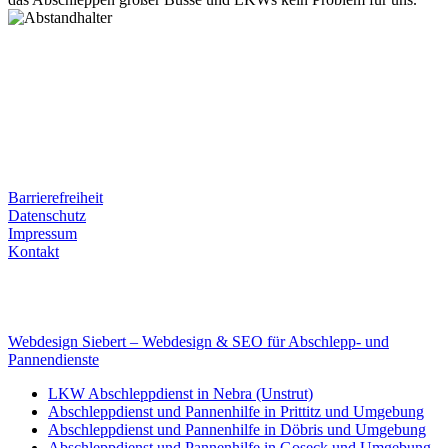
Postanschrift
Ernst-Thälmann-Str. 61
06679 Hohenmölsen
Kontaktdaten
Tel. Nr.: +49 (0) 341 600 586 10
Mobile: +49 (0) 170 415 73 72
Rechtliches
Barrierefreiheit
Datenschutz
Impressum
Kontakt
Internet
E-Mail: deha-bergedienst@gmx.de
Internet: www.autoservice-deha.de
Webdesign Siebert – Webdesign & SEO für Abschlepp- und
Pannendienste
LKW Abschleppdienst in Nebra (Unstrut)
Abschleppdienst und Pannenhilfe in Prittitz und Umgebung
Abschleppdienst und Pannenhilfe in Döbris und Umgebung
Abschleppdienst und Pannenhilfe in Goseck und Umgebung